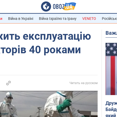
ни
Війна в Україні
Війна Ізраїлю та Ірану
VENETO
Російськ
Важ
жить експлуатацію
торів 40 роками
Читать на русском
Друж
Байд
який