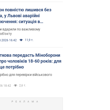
он повністю лишився без
а, у Львові аварійні
лючення: ситуація в
госистемі 6 серпня
ни вдарили по важливому
об'єкту
11,9 т.
8.2026 16:42
ткова передасть Міноборони
про чоловіків 18-60 років: для
 це потрібно
рібно для перевірки військового
2,6 т.
26 18:42