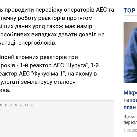
ь проводити перевірку операторів АЕС та
TO
зпечну роботу реакторів протягом
і цих даних уряд також має намір
особливих випадках давати дозвіл на
атації енергоблоків.
Японії атомних реакторів три
оків - 1-й реактор АЕС "Цуруга", 1-й
еактор АЕС "Фукусіма-1", на якому в
зультаті землетрусу сталося
ива.
Мікр
типов
план 
Що маю
перепл
6.08.20