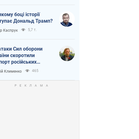
якому боці історії
тупає Дональд Трамп?
5,7 т.
ор Каспрук
атаки Сил оборони
аїни скоротили
порт російських
топродуктів
465
ій Клименко