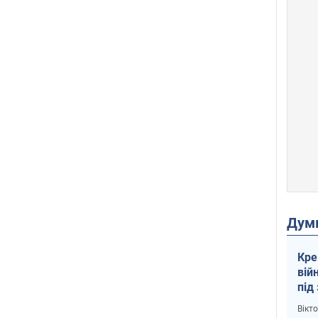
Дум
Кре
вій
під
кри
Вікт