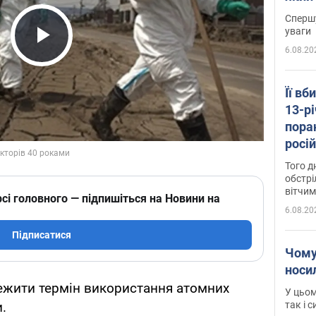
"агр
Спершу
уваги
6.08.20
Play Video
Її вб
13-рі
пора
росій
Сумщ
Того д
обстрі
вітчим
сі головного — підпишіться на Новини на
6.08.20
Підписатися
Чому
носи
межити термін використання атомних
У цьом
так і 
.