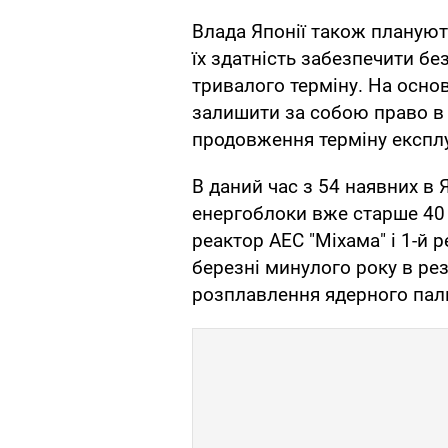
Влада Японії також плануют
їх здатність забезпечити бе
тривалого терміну. На основ
залишити за собою право в 
продовження терміну експлу
В даний час з 54 наявних в 
енергоблоки вже старше 40 р
реактор АЕС "Міхама" і 1-й р
березні минулого року в ре
розплавлення ядерного пал