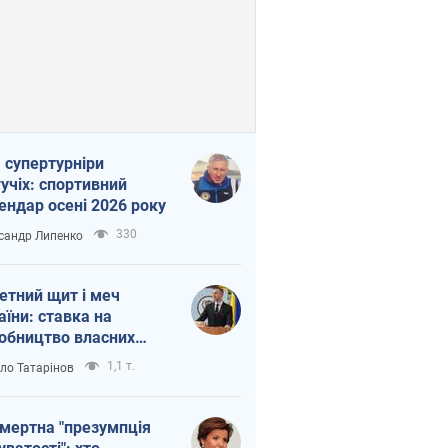
 супертурніри
учіх: спортивний
ендар осені 2026 року
330
сандр Липенко
етний щит і меч
аїни: ставка на
обництво власних
ет
1,1 т.
ло Татарінов
мертна "презумпція