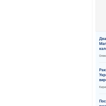
Два
Маг
кал
Олек
Рак
Укр
вир
рак
Кири
Пос