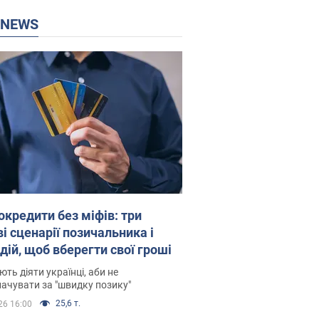
P NEWS
окредити без міфів: три
і сценарії позичальника і
дій, щоб вберегти свої гроші
ть діяти українці, аби не
ачувати за "швидку позику"
25,6 т.
26 16:00