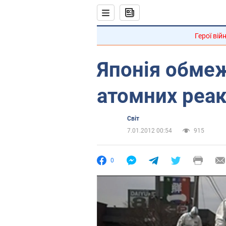
Герої вій
Японія обме
атомних реак
Світ
7.01.2012 00:54
915
0