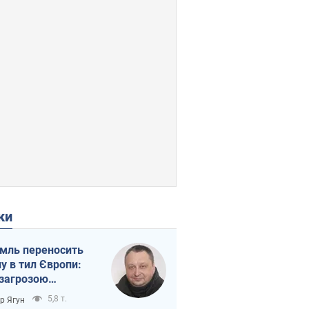
ки
мль переносить
ну в тил Європи:
 загрозою
тична логістика
5,8 т.
ор Ягун