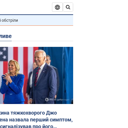
і обстріли
ливе
ина тяжкохворого Джо
ена назвала перший симптом,
 сигналізував про його