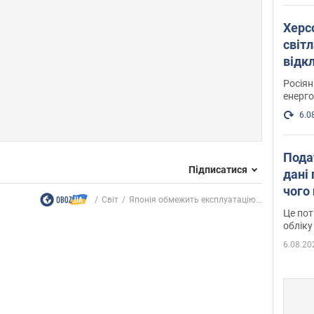
Херс
світл
відк
енер
Росія
енерго
6.0
Пода
Підписатися
дані 
чого
Світ
Японія обмежить експлуатацію...
Це пот
обліку
6.08.20