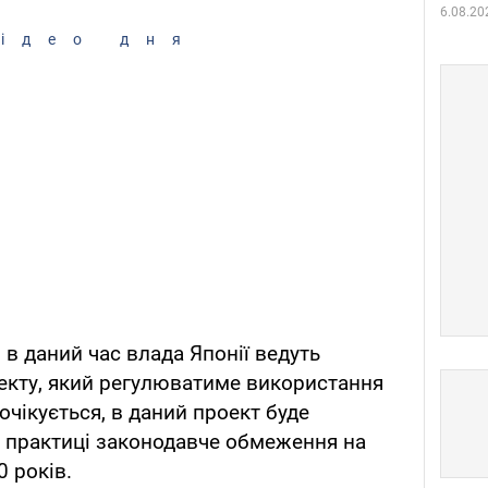
6.08.20
ідео дня
, в даний час влада Японії ведуть
екту, який регулюватиме використання
очікується, в даний проект буде
й практиці законодавче обмеження на
0 років.