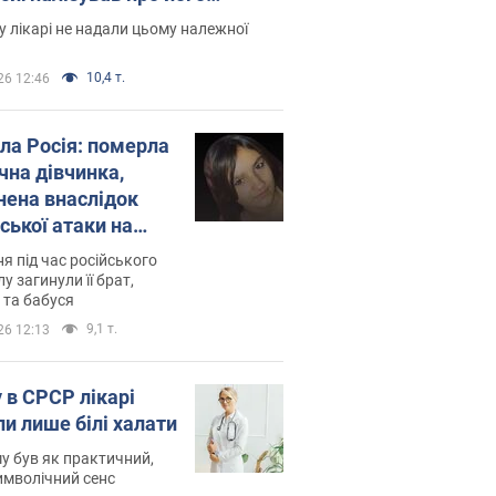
есивний" рак
 лікарі не надали цьому належної
10,4 т.
26 12:46
ила Росія: померла
чна дівчинка,
нена внаслідок
ської атаки на
ину. Фото
ня під час російського
лу загинули її брат,
 та бабуся
9,1 т.
26 12:13
 в СРСР лікарі
ли лише білі халати
у був як практичний,
символічний сенс