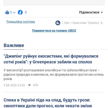
0
0
Підписатися
Редакційна політика
Світ
Криголам "Грінпісу" 4...
Повернутися на головну OBOZ
Важливе
"Джипінг руйнує екосистеми, які формувалися
сотні років": у Greenpeace забили на сполох
У високогір'ї розташовані альпійські та субальпійські луки –
рідкісні природні комплекси, які формувалися протягом сотень
років
426
5.08.2026 23:00
Спека в Україні піде на спад, будуть грози:
синоптики дали прогноз, коли чекати зміни