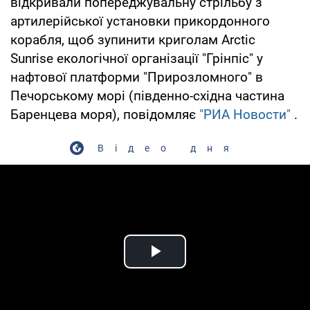
відкривали попереджувальну стрільбу з
артилерійської установки прикордонного
корабля, щоб зупинити криголам Arctic
Sunrise екологічної організації "Грінпіс" у
нафтової платформи "Прирозломного" в
Печорському морі (південно-східна частина
Баренцева моря), повідомляє
"РИА Новости"
.
Відео дня
Play Video