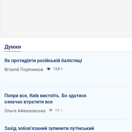
Думки
Як протидіяти російській балістиці
Віталій Портников
13,8 т.
Попри все, Київ вистоїть. Бо здатися
означає втратити все
Ольга Айвазовська
9,6 т.
Захід зобов'язаний зупинити путінський