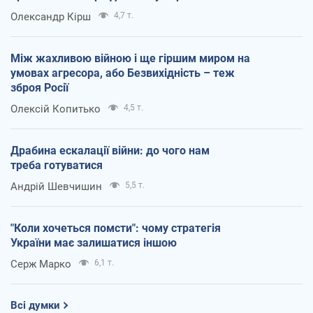
Олександр Кірш
4,7 т.
Між жахливою війною і ще гіршим миром на
умовах агресора, або Безвихідність – теж
зброя Росії
Олексій Копитько
4,5 т.
Драбина ескалації війни: до чого нам
треба готуватися
Андрій Шевчишин
5,5 т.
"Коли хочеться помсти": чому стратегія
України має залишатися іншою
Серж Марко
6,1 т.
Всі думки