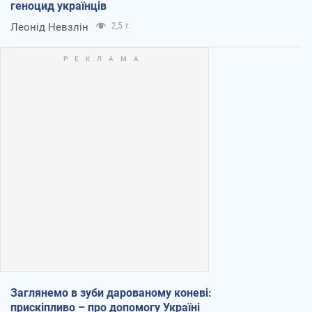
геноцид українців
Леонід Невзлін
2,5 т.
Заглянемо в зуби дарованому коневі:
прискіпливо – про допомогу Україні