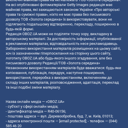
На всі опубліковані фотоматеріали Getty Images редакція має
майнові права, які захищаються законом України «Про авторські
права та суміжні права», ніхто не має права без письмового
дозволу ТОВ «Золота середина» їх використовувати, вони не
підлягають подальшому відтворенню, перекладу, поширенню в
будь-якій формі.
Редакція OBOZ.UA може не поділяти точку зору, викладену в
авторському матеріалі. За достовірність інформації, опублікованої
в рекламних матеріалах, відповідальність несе рекламодавець.
Заборонено використання матеріалів розміщених на цьому сайті,
хоч із зазначенням гіперпосилання на сторінку цього сайту,
логотипу OBOZ.UA або будь-якого іншого згадування, але без
письмового дозволу Редакції/ТОВ «Золота середина»
Незаконним використанням матеріалів буде вважатися: будь-яке
копiювання, публiкацiя, передрук, наступне поширення,
використання, переробка з використанням, включенням до
складу інших матеріалів, розповсюдження, адаптація, переклад
та інші подібні зміни матеріалу.
Назва онлайн медіа — «OBOZ.UA»
- суб'єкт у сфері онлайн медіа;
- ідентифікатор медіа — R40-06156;
- поштова адреса — вул. Деревообробна, буд. 7, м. Київ, 01013;
- адреса електронної пошти —
[email protected]
; - телефон — (044)
585 46 20