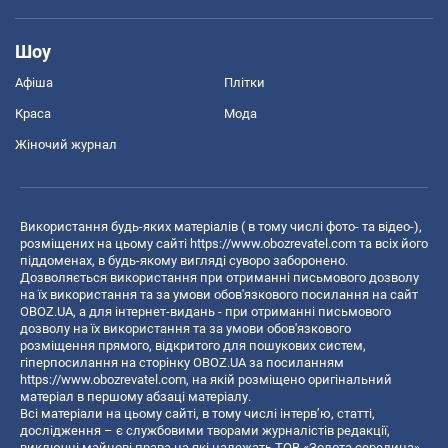
Шоу
Афіша
Плітки
Краса
Мода
Жіночий журнал
Використання будь-яких матеріалів ( в тому числі фото- та відео-),
розміщених на цьому сайті
https://www.obozrevatel.com
та всіх його
піддоменах, в будь-якому вигляді суворо заборонено.
Дозволяється використання при отриманні письмового дозволу
на їх використання та за умови обов'язкового посилання на сайт
OBOZ.UA, а для інтернет-видань - при отриманні письмового
дозволу на їх використання та за умови обов'язкового
розміщення прямого, відкритого для пошукових систем,
гіперпосилання на сторінку OBOZ.UA за посиланням
https://www.obozrevatel.com
, на якій розміщено оригінальний
матеріал в першому абзаці матеріалу.
Всі матеріали на цьому сайті, в тому числі інтерв’ю, статті,
дослідження – є службовими творами журналістів редакції,
виключні майнові права на які належать ТОВ «Золота середина».