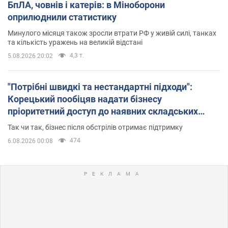
БпЛА, човнів і катерів: в Міноборони
оприлюднили статистику
Минулого місяця також зросли втрати РФ у живій силі, танках
та кількість уражень на великій відстані
4,3 т.
5.08.2026 20:02
"Потрібні швидкі та нестандартні підходи":
Корецький пообіцяв надати бізнесу
пріоритетний доступ до наявних складських
приміщень
Так чи так, бізнес після обстрілів отримає підтримку
474
6.08.2026 00:08