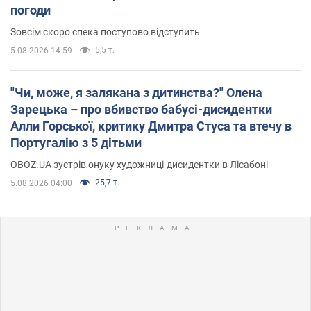
погоди
Зовсім скоро спека поступово відступить
5,5 т.
5.08.2026 14:59
"Чи, може, я залякана з дитинства?" Олена
Зарецька – про вбивство бабусі-дисидентки
Алли Горської, критику Дмитра Стуса та втечу в
Португалію з 5 дітьми
OBOZ.UA зустрів онуку художниці-дисидентки в Лісабоні
25,7 т.
5.08.2026 04:00