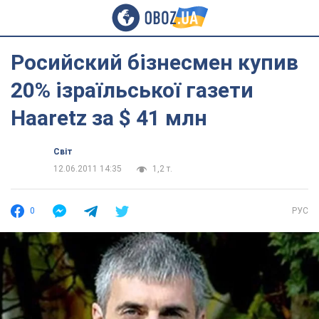
Росийский бізнесмен купив
20% ізраїльської газети
Haaretz за $ 41 млн
Світ
12.06.2011 14:35
1,2 т.
0
РУС