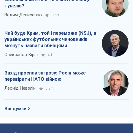
тунелю?
Вадим Денисенко
3,6 т.
Чий буде Крим, той і переможе (NSJ), а
українських футбольних чиновників
можуть назвати вбивцями
Олександр Кірш
4,1 т.
Захід проспав загрозу: Росія може
перевірити НАТО війною
Леонід Невзлін
6,8 т.
Всі думки