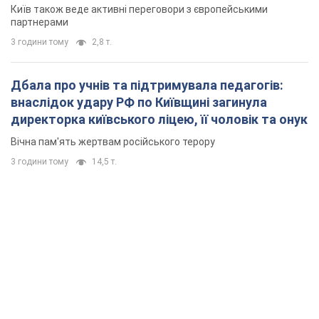
Київ також веде активні переговори з європейськими
партнерами
3 години тому
2,8 т.
Дбала про учнів та підтримувала педагогів:
внаслідок удару РФ по Київщині загинула
директорка київського ліцею, її чоловік та онук
Вічна пам'ять жертвам російського терору
3 години тому
14,5 т.