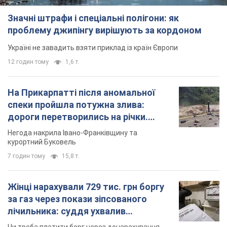
Значні штрафи і спеціальні полігони: як
проблему джипінгу вирішують за кордоном
Україні не завадить взяти приклад із країн Європи
12 годин тому
1,6 т.
На Прикарпатті після аномальної
спеки пройшла потужна злива:
дороги перетворились на річки.
Відео
Негода накрила Івано-Франківщину та
курортний Буковель
7 годин тому
15,8 т.
Жінці нарахували 729 тис. грн боргу
за газ через покази зіпсованого
лічильника: суддя ухвалив
неочікуване рішення