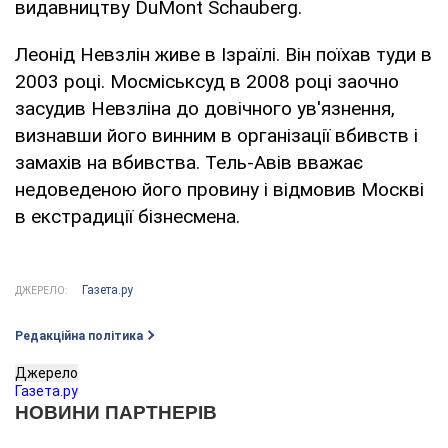
видавництву DuMont Schauberg.
Леонід Невзлін живе в Ізраїлі. Він поїхав туди в
2003 році. Мосміськсуд в 2008 році заочно
засудив Невзліна до довічного ув'язнення,
визнавши його винним в організації вбивств і
замахів на вбивства. Тель-Авів вважає
недоведеною його провину і відмовив Москві
в екстрадиції бізнесмена.
Газета.ру
ДЖЕРЕЛО:
Редакційна політика
Джерело
Газета.ру