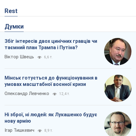
Rest
Думки
Збіг інтересів двох цинічних гравців чи
таємний план Трампа і Путіна?
Віктор Швець
6,6 т.
Мінськ готується до функціонування в
умовах масштабної воєнної кризи
Олександр Левченко
12,4 т.
Ні зброї, ні людей: як Лукашенко будує
нову армію
Ігар Тишкевич
8,9 т.