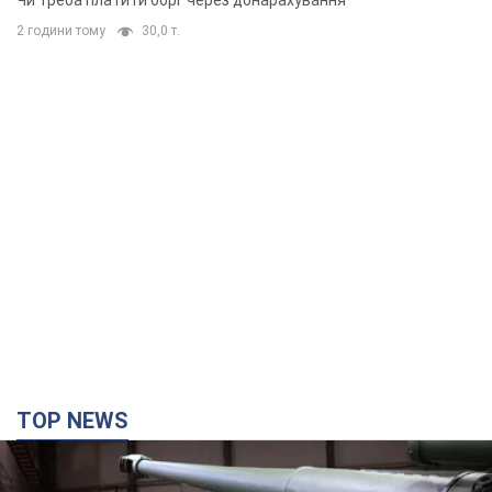
Чи треба платити борг через донарахування
2 години тому
30,0 т.
TOP NEWS