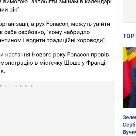
з вимогою "запобігти змінам в календарі
ий рік".
рганізації, в рух Fonacon, можуть увійти
ає себе серйозно, "кому набридло
TO
антином і водити традиційні хороводи".
и настання Нового року Fonacon провів
демонстрацію в містечку Шоше у Франції
к.
Зеле
Сербі
Вучи