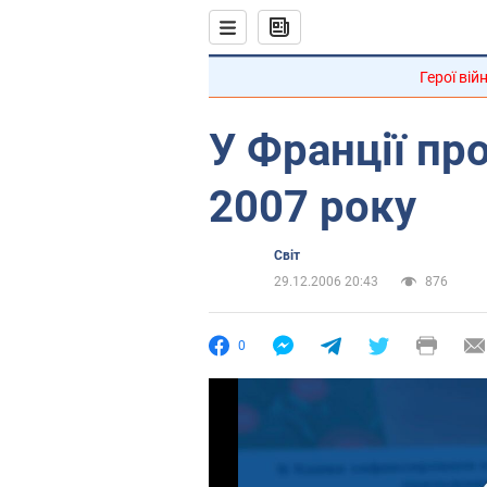
Герої вій
У Франції пр
2007 року
Світ
29.12.2006 20:43
876
0