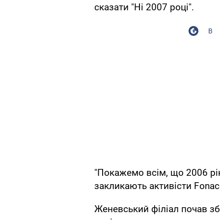
сказати "Ні 2007 році".
В
"Покажемо всім, що 2006 рік
закликають активісти Fonac
Женевський філіал почав збі