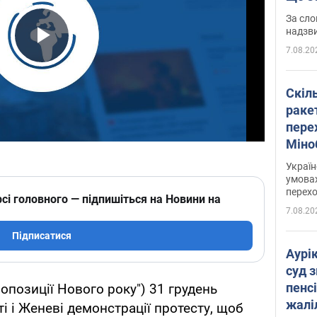
має 
За сло
надзв
7.08.20
Play Video
Скіл
раке
перех
Міно
цифр
Украї
умовах
перех
сі головного — підпишіться на Новини на
7.08.20
Підписатися
Аурі
суд 
пенсі
опозиції Нового року") 31 грудень
жалі
і і Женеві демонстрації протесту, щоб