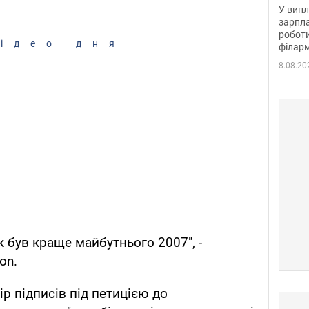
отри
У випл
зарпла
роботи
ідео дня
філарм
8.08.20
 був краще майбутнього 2007", -
on.
р підписів під петицією до