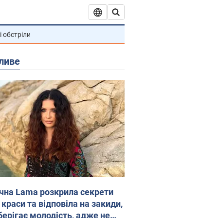
і обстріли
ливе
ічна Lama розкрила секрети
 краси та відповіла на закиди,
берігає молодість, адже не