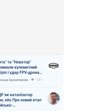
рта" та "Новатор"
римали кулеметний
тріл і удар FPV-дрона,
тувавши життя
1,5 т.
їнська Бронетехніка
церу ЗСУ
Р як каталізатор
ни, або Про новий етап
ійсько-
нічнокорейського