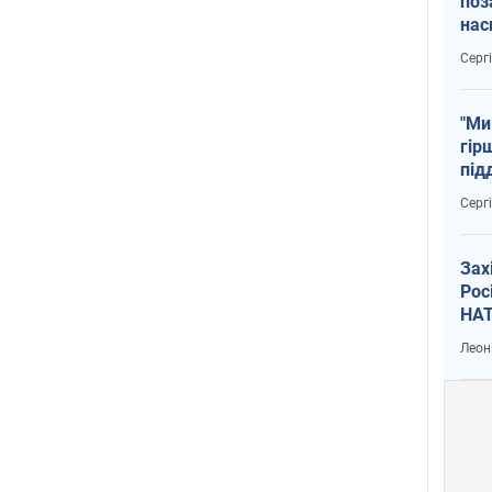
поз
нас
тем
Серг
"Ми
гір
під
рак
Серг
Зах
Рос
НАТ
Леон