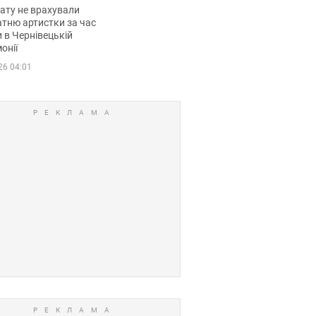
мувала співачка
ату не врахували
тню артистки за час
 в Чернівецькій
онії
26 04:01