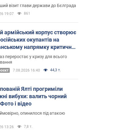
Це перший візит глави держави до Бєлграда
861
26 19:07
ій армійський корпус створює
російських окупантів на
нському напрямку критичний
омфорт: як це вдалося
аз переростає у кризу для всього
овання
44,3 т.
роєкт
7.08.2026 16:40
упованій Ялті прогриміли
жні вибухи: валить чорний
Фото і відео
 ймовірно, опинилося під атакою
7,8 т.
26 13:26