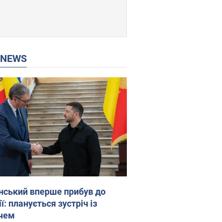
P NEWS
нський вперше прибув до
ї: планується зустріч із
чем