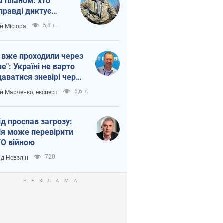
а планом: хто
правді диктує
п війни
5,8 т.
ій Місюра
 вже проходили через
ше": Україні не варто
даватися зневірі через
етний терор
6,6 т.
ій Марченко, експерт
ід проспав загрозу:
ія може перевірити
О війною
720
ід Невзлін