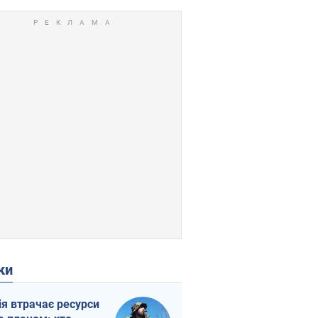
ки
ія втрачає ресурси