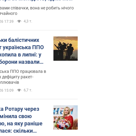
дітей
вами співачки, вона не робить нічого
ичайного
4,3 т.
26 17:39
ьки балістичних
т українська ППО
опила в липні: у
борони назвали
у
нська ППО працювала в
 дефіциту ракет-
оплювачів
6,7 т.
26 15:09
ка Ротару через
змінила свою
ю, на яку раніше
лася: скільки