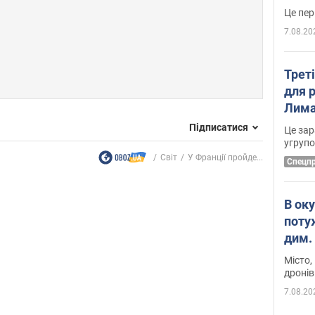
7.08.20
Трет
для 
Лима
диск
Підписатися
Це зар
угруп
Світ
У Франції пройде...
Cпецп
В ок
поту
дим. 
Місто,
дронів
7.08.20