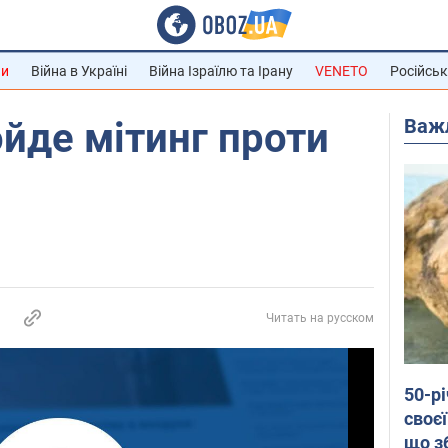
ни
Війна в Україні
Війна Ізраїлю та Ірану
VENETO
Російськ
Важ
ойде мітинг проти
Читать на русском
50-р
своєї
що з