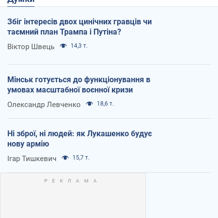
Збіг інтересів двох цинічних гравців чи
таємний план Трампа і Путіна?
Віктор Швець
14,3 т.
Мінськ готується до функціонування в
умовах масштабної воєнної кризи
Олександр Левченко
18,6 т.
Ні зброї, ні людей: як Лукашенко будує
нову армію
Ігар Тишкевич
15,7 т.