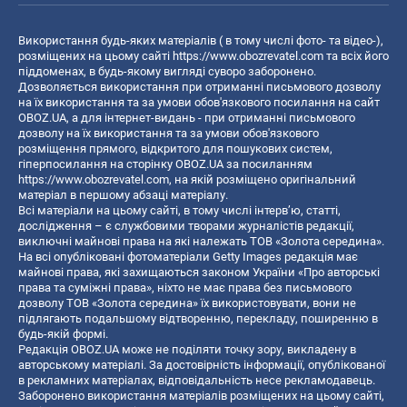
Використання будь-яких матеріалів ( в тому числі фото- та відео-),
розміщених на цьому сайті
https://www.obozrevatel.com
та всіх його
піддоменах, в будь-якому вигляді суворо заборонено.
Дозволяється використання при отриманні письмового дозволу
на їх використання та за умови обов'язкового посилання на сайт
OBOZ.UA, а для інтернет-видань - при отриманні письмового
дозволу на їх використання та за умови обов'язкового
розміщення прямого, відкритого для пошукових систем,
гіперпосилання на сторінку OBOZ.UA за посиланням
https://www.obozrevatel.com
, на якій розміщено оригінальний
матеріал в першому абзаці матеріалу.
Всі матеріали на цьому сайті, в тому числі інтерв’ю, статті,
дослідження – є службовими творами журналістів редакції,
виключні майнові права на які належать ТОВ «Золота середина».
На всі опубліковані фотоматеріали Getty Images редакція має
майнові права, які захищаються законом України «Про авторські
права та суміжні права», ніхто не має права без письмового
дозволу ТОВ «Золота середина» їх використовувати, вони не
підлягають подальшому відтворенню, перекладу, поширенню в
будь-якій формі.
Редакція OBOZ.UA може не поділяти точку зору, викладену в
авторському матеріалі. За достовірність інформації, опублікованої
в рекламних матеріалах, відповідальність несе рекламодавець.
Заборонено використання матеріалів розміщених на цьому сайті,