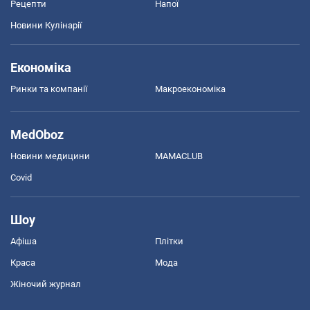
Рецепти
Напої
Новини Кулінарії
Економіка
Ринки та компанії
Макроекономіка
MedOboz
Новини медицини
MAMACLUB
Covid
Шоу
Афіша
Плітки
Краса
Мода
Жіночий журнал