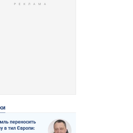
ки
мль переносить
ну в тил Європи: