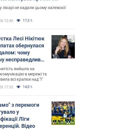
есивний" рак
 лікарі не надали цьому належної
17,3 т.
26 12:46
устка Лесі Нікітюк
рпатах обернулася
далом: чому
чу несправедливо
йтили
нитість вийшла на
комунікацію в мережі та
вила всі крапки над "і"
14,0 т.
26 17:32
амо" з перемоги
тувало у
фікації Ліги
еренцій. Відео