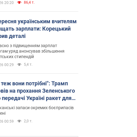
86,4 т.
26 20:20
вересня українським вчителям
ищать зарплати: Корецький
рив деталі
асно з підвищенням зарплат
гам уряд анонсував збільшення
тських стипендій
5,4 т.
26 00:29
 теж вони потрібні": Трамп
овів на прохання Зеленського
 передачі Україні ракет для
ot
анські запаси окремих боєприпасів
ені
2,0 т.
26 00:59