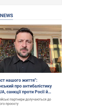
P NEWS
ист нашого життя":
нський про антибалістику
A, санкції проти Росії й
имку аграріїв. Відео
йські партнери долучаються до
ого проєкту