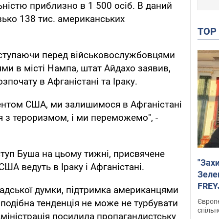
ьністю приблизно в 1 500 осіб. В даний
зько 138 тис. американських
TO
ступаючи перед військовослужбовцями
м'ями в місті Нампа, штат Айдахо заявив,
зпочату в Афганістані та Іраку.
идентом США, ми залишимося в Афганістані
я з тероризмом, і ми переможемо", -
ступ Буша на цьому тижні, присвячене
"Зах
США ведуть в Іраку і Афганістані.
Зеле
FREYJ
мадської думки, підтримка американцями
підтр
Європе
і подібна тенденція не може не турбувати
спільн
адміністрація посилила пропагандистську