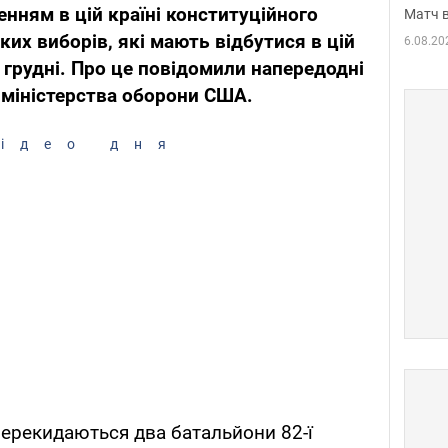
енням в цій країні конституційного
Матч в
их виборів, які мають відбутися в цій
6.08.20
в грудні. Про це повідомили напередодні
міністерства оборони США.
ідео дня
 перекидаються два батальйони 82-ї