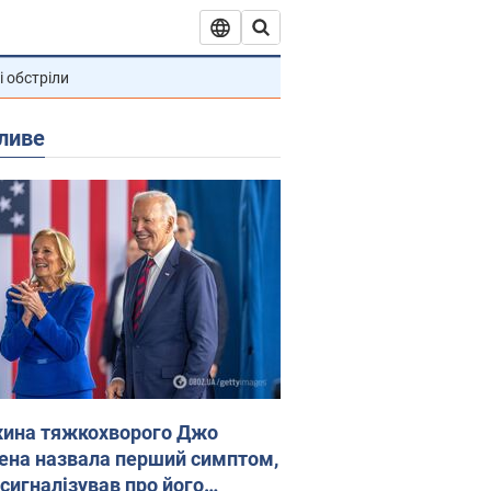
і обстріли
ливе
ина тяжкохворого Джо
ена назвала перший симптом,
 сигналізував про його