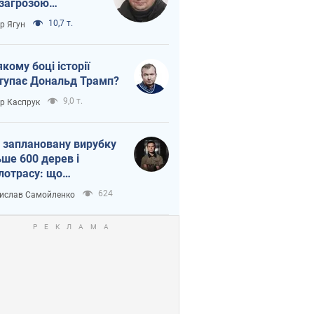
 загрозою
тична логістика
10,7 т.
ор Ягун
якому боці історії
тупає Дональд Трамп?
9,0 т.
ор Каспрук
 заплановану вирубку
ьше 600 дерев і
лотрасу: що
бувається на Теремках
624
ислав Самойленко
иєві