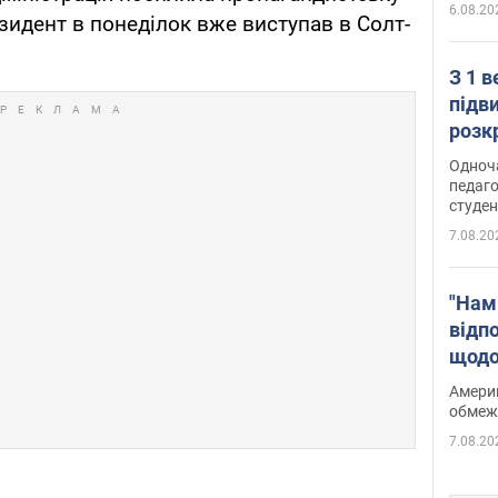
6.08.20
зидент в понеділок вже виступав в Солт-
З 1 
підв
розк
Одноч
педаго
студен
7.08.20
"Нам
відп
щодо
Patri
Америк
обмеж
7.08.20