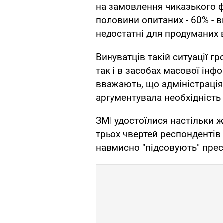
на замовлення чиказького 
половини опитаних - 60% - 
недостатні для продуманих 
Винуватців такій ситуації г
так і в засобах масової інф
вважають, що адміністрація
аргументувала необхідність 
ЗМІ удостоїлися настільки ж
трьох чвертей респондентів 
навмисно "підсовують" пресі