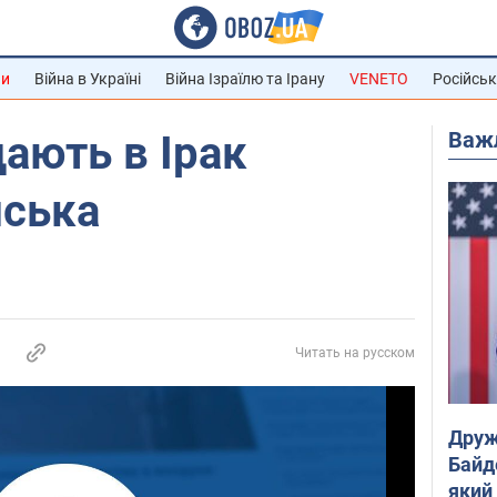
ни
Війна в Україні
Війна Ізраїлю та Ірану
VENETO
Російськ
Важ
ають в Ірак
йська
Читать на русском
Друж
Байд
який