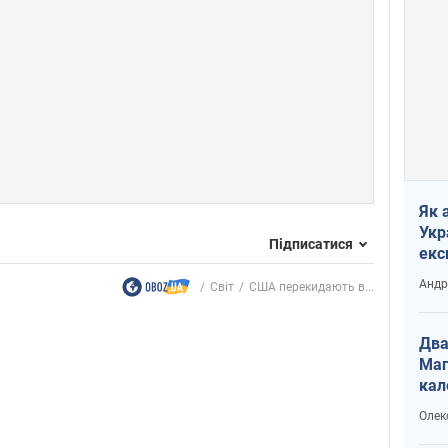
Як 
Укр
Підписатися
екс
наф
Андр
Світ
США перекидають в...
Два
Маг
кал
Олек