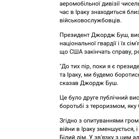
аеромобільної дивізії чисел
час в Іраку знаходиться бли
військовослужбовців.
Президент Джордж Буш, ви
національної гвардії і їх сі
що США закінчать справу, ро
"До тих пір, поки я є през
та Іраку, ми будемо боротис
сказав Джордж Буш.
Це було друге публічний ви
боротьбі з тероризмом, яку 
Згідно з опитуваннями гро
війни в Іраку зменшується, 
Білий дім. У зв'язку з цим 