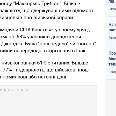
під
фонду "Маккормік-Трибюн". Більше
кри
Вікт
вважають, що одержувані ними відомості
висновків про військові справи.
На 
ромадяни США бачать як у своєму уряді,
вис
ормації. 68% учасників дослідження
Вікт
 Джорджа Буша "посередньо" чи "погано"
війни напередодні вторгнення в Ірак.
Про
біл
 низької оцінки 61% опитаних. Більше
теп
- 77% - підозрюють, що військові іноді
від
Влад
у К
 помилкові або неточні дані.