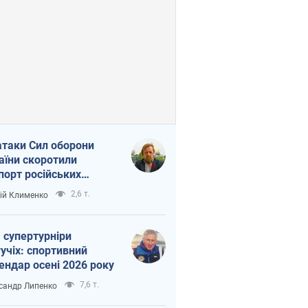
атаки Сил оборони
аїни скоротили
порт російських
топродуктів
2,6 т.
ій Клименко
 супертурніри
учіх: спортивний
ендар осені 2026 року
7,6 т.
сандр Липенко