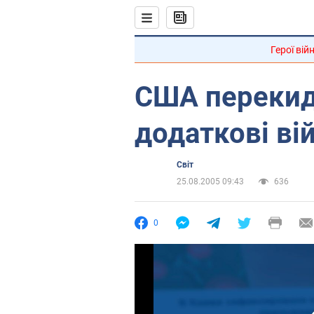
Герої вій
США перекид
додаткові ві
Світ
25.08.2005 09:43
636
0