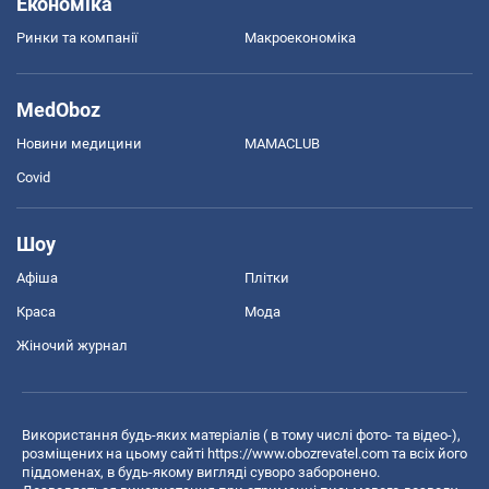
Економіка
Ринки та компанії
Макроекономіка
MedOboz
Новини медицини
MAMACLUB
Covid
Шоу
Афіша
Плітки
Краса
Мода
Жіночий журнал
Використання будь-яких матеріалів ( в тому числі фото- та відео-),
розміщених на цьому сайті
https://www.obozrevatel.com
та всіх його
піддоменах, в будь-якому вигляді суворо заборонено.