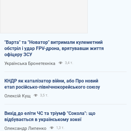
"Варта" та "Новатор" витримали кулеметний
обстріл і удар FPV-дрона, врятувавши життя
офіцеру ЗСУ
Українська Бронетехніка
3,4 т.
КНДР як каталізатор війни, або Про новий
етап російсько-північнокорейського союзу
Олексій Кущ
3,5 т.
Вихід до еліти ЧС та тріумф "Сокола": що
відбувається в українському хокеї
Олександр Липенко
1,3 т.