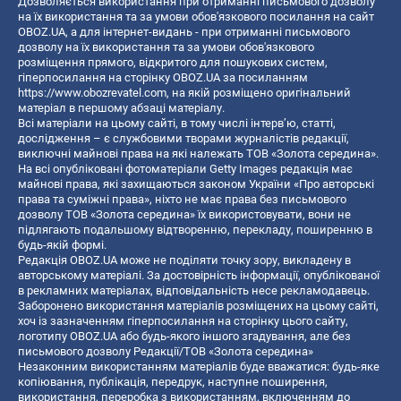
Дозволяється використання при отриманні письмового дозволу
на їх використання та за умови обов'язкового посилання на сайт
OBOZ.UA, а для інтернет-видань - при отриманні письмового
дозволу на їх використання та за умови обов'язкового
розміщення прямого, відкритого для пошукових систем,
гіперпосилання на сторінку OBOZ.UA за посиланням
https://www.obozrevatel.com
, на якій розміщено оригінальний
матеріал в першому абзаці матеріалу.
Всі матеріали на цьому сайті, в тому числі інтерв’ю, статті,
дослідження – є службовими творами журналістів редакції,
виключні майнові права на які належать ТОВ «Золота середина».
На всі опубліковані фотоматеріали Getty Images редакція має
майнові права, які захищаються законом України «Про авторські
права та суміжні права», ніхто не має права без письмового
дозволу ТОВ «Золота середина» їх використовувати, вони не
підлягають подальшому відтворенню, перекладу, поширенню в
будь-якій формі.
Редакція OBOZ.UA може не поділяти точку зору, викладену в
авторському матеріалі. За достовірність інформації, опублікованої
в рекламних матеріалах, відповідальність несе рекламодавець.
Заборонено використання матеріалів розміщених на цьому сайті,
хоч із зазначенням гіперпосилання на сторінку цього сайту,
логотипу OBOZ.UA або будь-якого іншого згадування, але без
письмового дозволу Редакції/ТОВ «Золота середина»
Незаконним використанням матеріалів буде вважатися: будь-яке
копiювання, публiкацiя, передрук, наступне поширення,
використання, переробка з використанням, включенням до