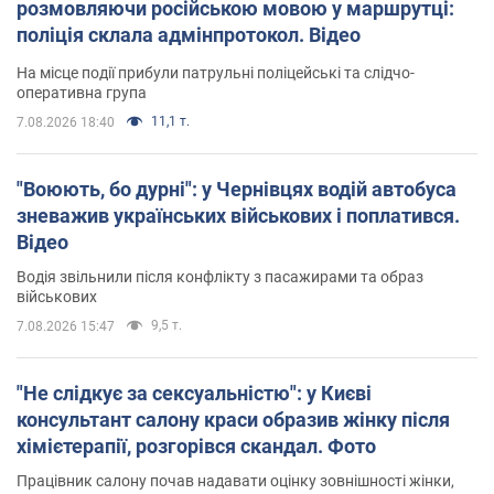
розмовляючи російською мовою у маршрутці:
поліція склала адмінпротокол. Відео
На місце події прибули патрульні поліцейські та слідчо-
оперативна група
11,1 т.
7.08.2026 18:40
"Воюють, бо дурні": у Чернівцях водій автобуса
зневажив українських військових і поплатився.
Відео
Водія звільнили після конфлікту з пасажирами та образ
військових
9,5 т.
7.08.2026 15:47
"Не слідкує за сексуальністю": у Києві
консультант салону краси образив жінку після
хімієтерапії, розгорівся скандал. Фото
Працівник салону почав надавати оцінку зовнішності жінки,