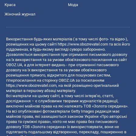
Краса
Мода
Жіночий журнал
Використання будь-яких матеріалів ( в тому числі фото- та відео-),
розміщених на цьому сайті
https://www.obozrevatel.com
та всіх його
піддоменах, в будь-якому вигляді суворо заборонено.
Дозволяється використання при отриманні письмового дозволу
на їх використання та за умови обов'язкового посилання на сайт
OBOZ.UA, а для інтернет-видань - при отриманні письмового
дозволу на їх використання та за умови обов'язкового
розміщення прямого, відкритого для пошукових систем,
гіперпосилання на сторінку OBOZ.UA за посиланням
https://www.obozrevatel.com
, на якій розміщено оригінальний
матеріал в першому абзаці матеріалу.
Всі матеріали на цьому сайті, в тому числі інтерв’ю, статті,
дослідження – є службовими творами журналістів редакції,
виключні майнові права на які належать ТОВ «Золота середина».
На всі опубліковані фотоматеріали Getty Images редакція має
майнові права, які захищаються законом України «Про авторські
права та суміжні права», ніхто не має права без письмового
дозволу ТОВ «Золота середина» їх використовувати, вони не
підлягають подальшому відтворенню, перекладу, поширенню в