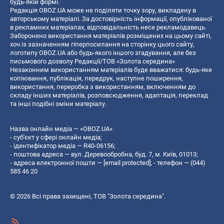
будь-якій формі.
Редакція OBOZ.UA може не поділяти точку зору, викладену в
авторському матеріалі. За достовірність інформації, опублікованої
в рекламних матеріалах, відповідальність несе рекламодавець.
Заборонено використання матеріалів розміщених на цьому сайті,
хоч із зазначенням гіперпосилання на сторінку цього сайту,
логотипу OBOZ.UA або будь-якого іншого згадування, але без
письмового дозволу Редакції/ТОВ «Золота середина»
Незаконним використанням матеріалів буде вважатися: будь-яке
копiювання, публiкацiя, передрук, наступне поширення,
використання, переробка з використанням, включенням до
складу інших матеріалів, розповсюдження, адаптація, переклад
та інші подібні зміни матеріалу.
Назва онлайн медіа — «OBOZ.UA»
- суб'єкт у сфері онлайн медіа;
- ідентифікатор медіа — R40-06156;
- поштова адреса — вул. Деревообробна, буд. 7, м. Київ, 01013;
- адреса електронної пошти —
[email protected]
; - телефон — (044)
585 46 20
© 2026 Всі права захищені, ТОВ "Золота середина".