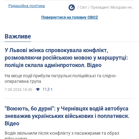
Редакційна політика
Світ
Президент Молдови не...
Повернутися на головну OBOZ
Важливе
У Львові жінка спровокувала конфлікт,
розмовляючи російською мовою у маршрутці:
поліція склала адмінпротокол. Відео
На місце події прибули патрульні поліцейські та слідчо-
оперативна група
11,3 т.
7.08.2026 18:40
"Воюють, бо дурні": у Чернівцях водій автобуса
зневажив українських військових і поплатився.
Відео
Водія звільнили після конфлікту з пасажирами та образ
військових