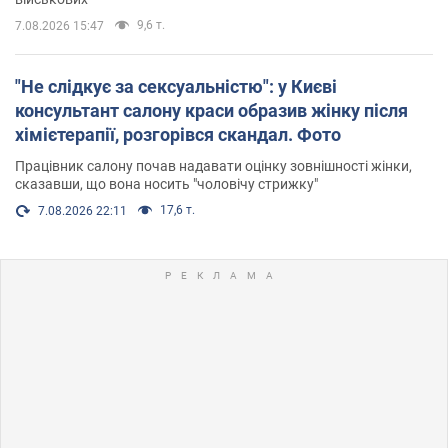
9,6 т.
7.08.2026 15:47
"Не слідкує за сексуальністю": у Києві
консультант салону краси образив жінку після
хімієтерапії, розгорівся скандал. Фото
Працівник салону почав надавати оцінку зовнішності жінки,
сказавши, що вона носить "чоловічу стрижку"
17,6 т.
7.08.2026 22:11