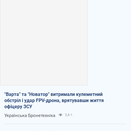
"Варта" та "Новатор" витримали кулеметний
обстріл і удар FPV-дрона, врятувавши життя
офіцеру ЗСУ
Українська Бронетехніка
3,4 т.