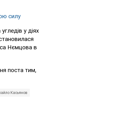
ою силу
 угледів у діях
встановилася
иса Нємцова в
ня поста тим,
хайло Касьянов