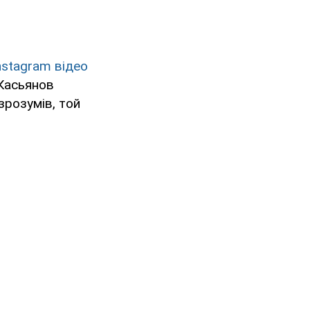
nstagram відео
"Касьянов
зрозумів, той