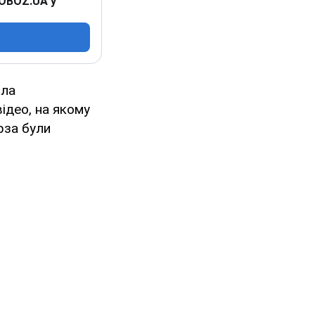
 OBOZ.UA у
ила
ідео, на якому
рза були