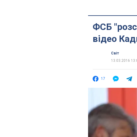
ФСБ "розс
відео Ка
Світ
13.03.2016 13:
17