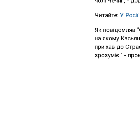
чолі Чечні", - до
Читайте:
У Росії
Як повідомляв 
на якому Касьян
приїхав до Стра
зрозуміє!" - пр