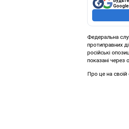
Будьте
Google
Федеральна служ
протиправних ді
російські опози
показані через 
Про це на своїй