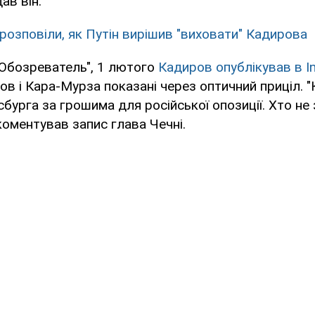
дав він.
 розповіли, як Путін вирішив "виховати" Кадирова
"Обозреватель", 1 лютого
Кадиров опублікував в I
ов і Кара-Мурза показані через оптичний приціл. 
сбурга за грошима для російської опозиції. Хто не 
окоментував запис глава Чечні.