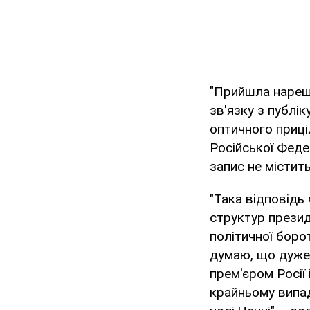
"Прийшла нарешт
зв'язку з публі
оптичного приці
Російської Федер
запис не містить
"Така відповідь
структур презид
політичної боро
думаю, що дуже 
прем'єром Росії
крайньому випа