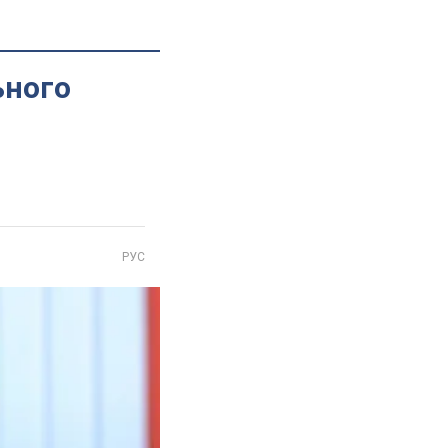
ьного
РУС