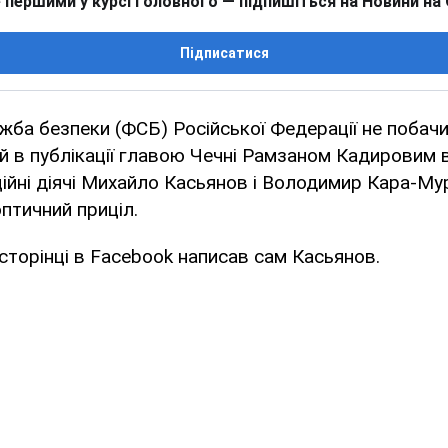
 першими у курсі головного — підпишіться на Новини на
Підписатися
ба безпеки (ФСБ) Російської Федерації не побач
й в публікації главою Чечні Рамзаном Кадировим в
ційні діячі Михайло Касьянов і Володимир Кара-Му
оптичний приціл.
 сторінці в Facebook написав сам Касьянов.