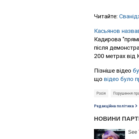
Читайте:
Сванід
Касьянов назва
Кадирова "прями
після демонстра
200 метрах від 
Пізніше відео
б
що
відео було 
Росія
Порушення пра
Редакційна політика