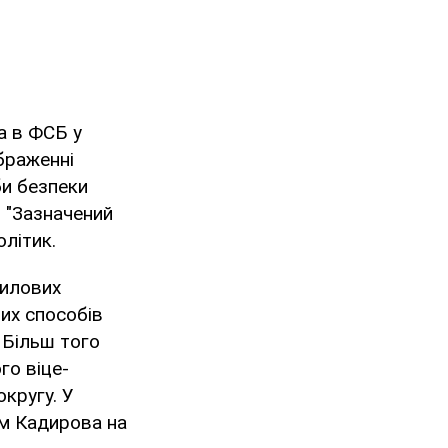
а в ФСБ у
ображенні
би безпеки
: "Зазначений
олітик.
силових
их способів
 Більш того
го віце-
кругу. У
м Кадирова на