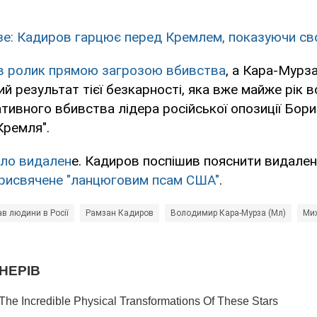
зе: Кадиров гарцює перед Кремлем, показуючи св
в ролик прямою загрозою вбивства
, а Кара-Мурза
й результат тієї безкарності, яка вже майже рік 
тивного вбивства лідера російської опозиції Бор
Кремля".
уло видален
е. Кадиров поспішив пояснити видален
присвячене "ланцюговим псам США"
.
в людини в Росії
Рамзан Кадиров
Володимир Кара-Мурза (Мл)
Ми