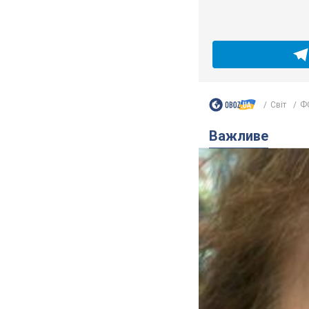
Світ
ФС
Важливе