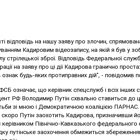
і відповідь на нашу заяву про злочин, спрямован
куванням Кадировим відеозапису, на якій я був у з
лу стрілецької зброї. Відповідь Федеральної служ
ації на заяву про ці дії Кадирова гранично проста
 ознак будь-яких протиправних дій", - повідомив п
 ФСБ означає, що керівник спецслужб і всіх інших 
ент РФ Володимир Путін схвально ставиться до ц
тьби зі мною і Демократичною коаліцією ПАРНАС.
скоро Путін заохотить Кадирова, призначивши йо
 і керівником Північно-Кавказького федерального о
дку путінське заохочення обмежиться збереження