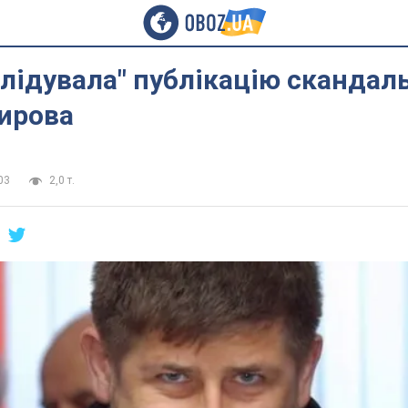
лідувала" публікацію скандал
дирова
03
2,0 т.