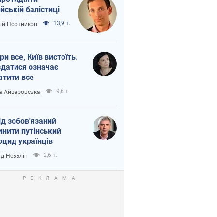
ійській балістиці
13,9 т.
лій Портников
ри все, Київ вистоїть.
здатися означає
атити все
9,6 т.
а Айвазовська
ід зобов'язаний
инити путінський
оцид українців
2,6 т.
ід Невзлін