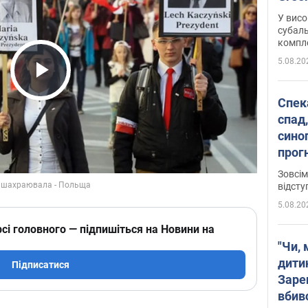
У висо
субаль
комплек
сотень
5.08.20
Play Video
Спека
спад,
сино
прог
змін
Зовсім
відсту
5.08.20
сі головного — підпишіться на Новини на
"Чи, 
дити
Підписатися
Заре
вбив