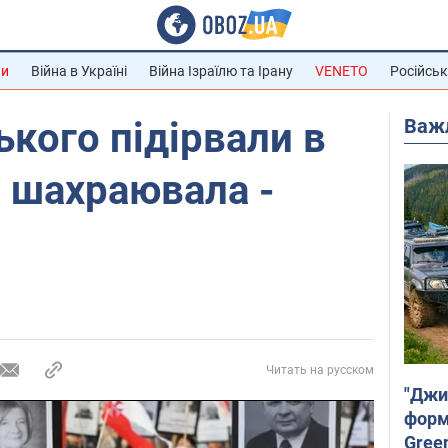
ни
Війна в Україні
Війна Ізраїлю та Ірану
VENETO
Російськ
Важ
ького підірвали в
я шахраювала -
Читать на русском
"Джи
форму
Gree