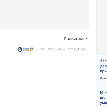
Підписатися
Світ
Літак Качинського підірвали...
Заг
дар
при
доп
Олек
Між
ще 
умо