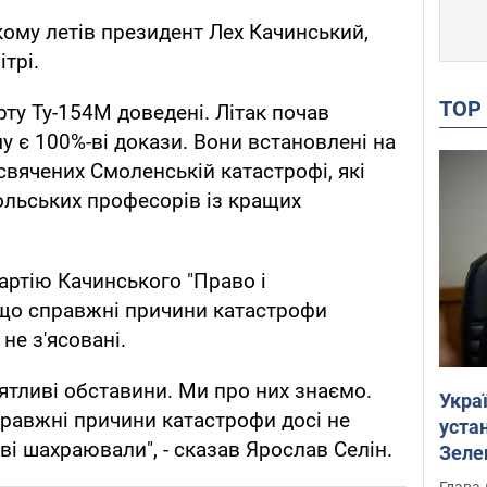
якому летів президент Лех Качинський,
трі.
TO
ту Ту-154М доведені. Літак почав
му є 100%-ві докази. Вони встановлені на
свячених Смоленській катастрофі, які
ольських професорів із кращих
артію Качинського "Право і
 що справжні причини катастрофи
не з'ясовані.
иятливі обставини. Ми про них знаємо.
Укра
равжні причини катастрофи досі не
устан
аві шахраювали", - сказав Ярослав Селін.
Зеле
Глава 