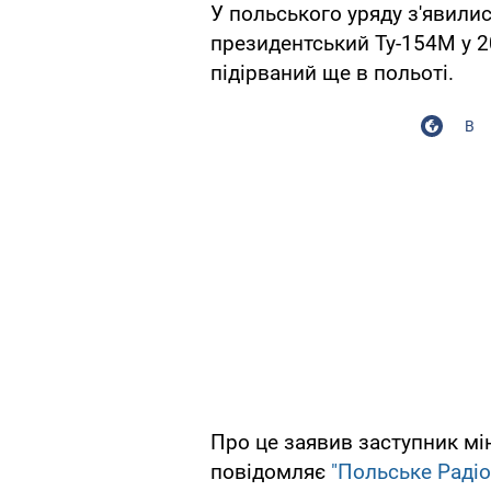
У польського уряду з'явили
президентський Ту-154М у 2
підірваний ще в польоті.
В
Про це заявив заступник мі
повідомляє
"Польське Радіо