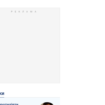
ки
протидіяти