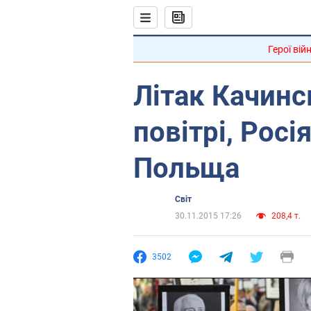
Герої вій
Літак Качинс
повітрі, Росі
Польща
Світ
30.11.2015 17:26
208,4 т.
3502