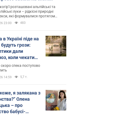
когір'ї розташовані альпійські та
пійські луки – рідкісні природні
си, які формувалися протягом
 років
483
26 23:00
 в Україні піде на
 будуть грози:
птики дали
ноз, коли чекати
и погоди
 скоро спека поступово
пить
5,7 т.
26 14:59
може, я залякана з
нства?" Олена
цька – про
ство бабусі-