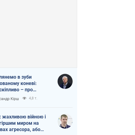
лянемо в зуби
ованому коневі:
скіпливо – про
омогу Україні
4,8 т.
сандр Кірш
 жахливою війною і
гіршим миром на
вах агресора, або