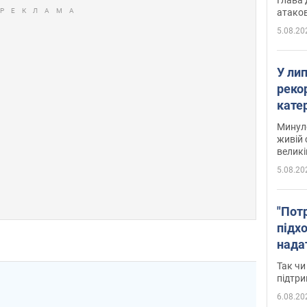
атаков
5.08.20
У ли
рекор
кате
опри
Минуло
живій 
великі
5.08.20
"Пот
підх
нада
дост
Так чи
прим
підтр
6.08.20