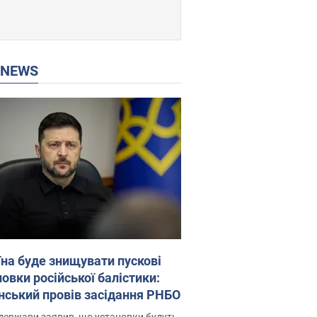
P NEWS
їна буде знищувати пускові
овки російської балістики:
нський провів засідання РНБО
держави заявив, що установки будуть