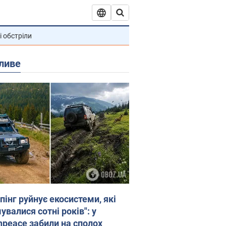
і обстріли
ливе
пінг руйнує екосистеми, які
валися сотні років": у
npeace забили на сполох