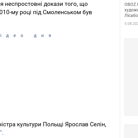
диси
ся неспростовні докази того, що
OBOZ.U
Горсь
художн
010-му році під Смоленськом був
Лісабо
Дмит
в По
5.08.20
ідео дня
ністра культури Польщі Ярослав Селін,
".