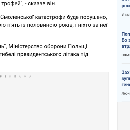
трофей", - сказав він.
рос
Віта
 Смоленської катастрофи буде порушено,
о п'ять із половиною років, і ніхто за неї
Поп
Бо 
ь", Міністерство оборони Польщі
втр
гибелі президентського літака під
Ольг
Зах
зуп
ген
Леон