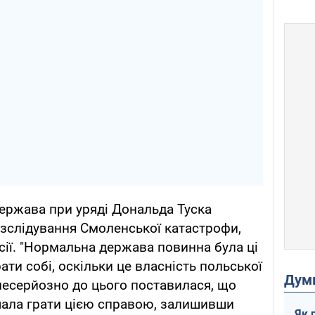
ержава при уряді Дональда Туска
озслідування Смоленської катастрофи,
сії. "Нормальна держава повинна була ці
ати собі, оскільки це власність польської
Дум
 несерйозно до цього поставилася, що
почала грати цією справою, залишивши
Як 