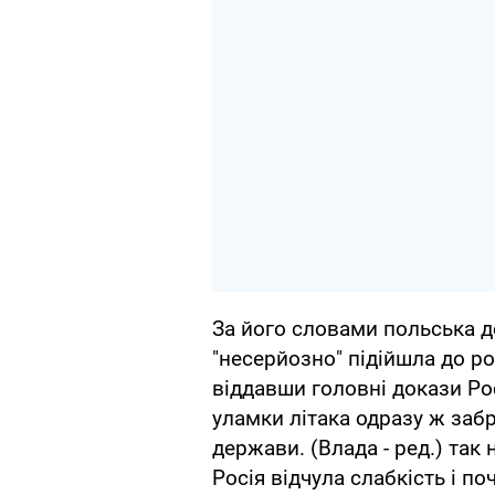
За його словами польська д
"несерйозно" підійшла до р
віддавши головні докази Ро
уламки літака одразу ж забр
держави. (Влада - ред.) так
Росія відчула слабкість і 