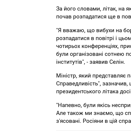
За його словами, літак, на 
почав розпадатися ще в пові
"Я вважаю, що вибухи на бор
розпадатися в повітрі і цьо
чотирьох конференціях, при
були організовані сотнею п
інститутів", - заявив Селін.
Міністр, який представляє п
Справедливість", зазначив,
президентського літака досі 
"Напевно, були якісь неспр
Але також ми знаємо, що сп
з'ясовані. Росіяни в цій спр