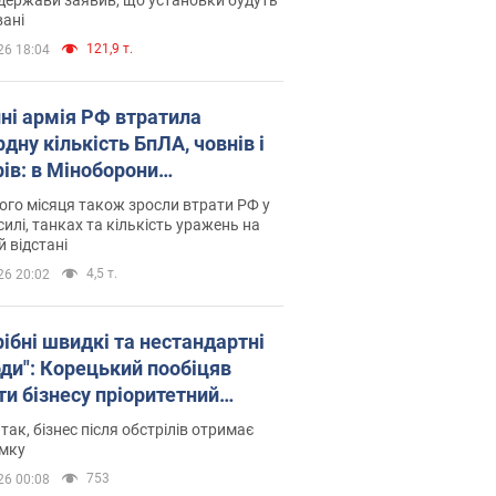
ані
121,9 т.
26 18:04
пні армія РФ втратила
дну кількість БпЛА, човнів і
рів: в Міноборони
люднили статистику
го місяця також зросли втрати РФ у
силі, танках та кількість уражень на
й відстані
4,5 т.
26 20:02
рібні швидкі та нестандартні
оди": Корецький пообіцяв
ти бізнесу пріоритетний
уп до наявних складських
 так, бізнес після обстрілів отримає
іщень
имку
753
26 00:08