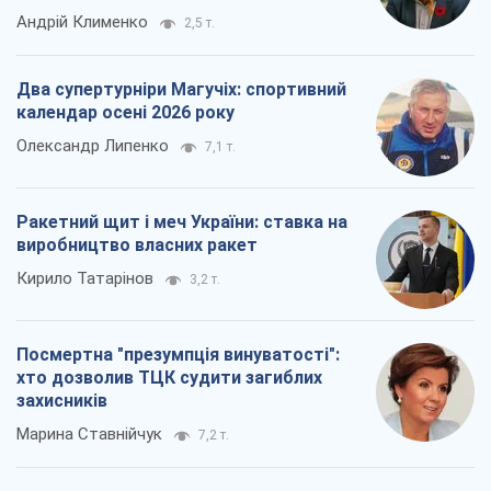
Андрій Клименко
2,5 т.
Два супертурніри Магучіх: спортивний
календар осені 2026 року
Олександр Липенко
7,1 т.
Ракетний щит і меч України: ставка на
виробництво власних ракет
Кирило Татарінов
3,2 т.
Посмертна "презумпція винуватості":
хто дозволив ТЦК судити загиблих
захисників
Марина Ставнійчук
7,2 т.