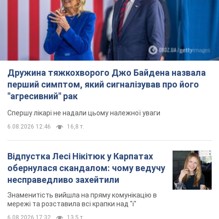
Дружина тяжкохворого Джо Байдена назвала
перший симптом, який сигналізував про його
"агресивний" рак
Спершу лікарі не надали цьому належної уваги
6.08.2026 12:46
16,8 т.
Відпустка Лесі Нікітюк у Карпатах
обернулася скандалом: чому ведучу
несправедливо захейтили
Знаменитість вийшла на пряму комунікацію в
мережі та розставила всі крапки над "і"
6.08.2026 17:32
13,5 т.