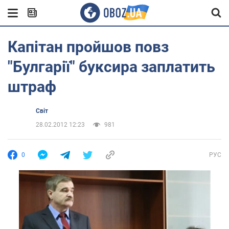
Капітан пройшов повз
"Булгарії" буксира заплатить
штраф
Світ
28.02.2012 12:23
981
0
РУС