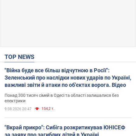
TOP NEWS
"Війна буде все більш відчутною в Росії":
Зеленський про наслідки нових ударів по Україні,
важливі звіти й атаки по об'єктах ворога. Відео
Понад 300 тисяч сімей в Одесі та області залишалися без
електрики
154,2 т.
9.08.2026 20:47
"Вкрай прикро": Сибіга розкритикував ЮНІСЕФ
за заяву про загиблих дітей в Україні