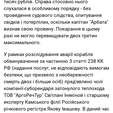
тисяч рублів. Справа стосовно нього
слухалася в особливому порядку - без
проведення судового слідства, опитування
свідків і потерпілих, оскільки капітан "Арбата"
визнав свою провину. Покарання в цьому
разі не могло перевищувати двох третин
максимального.
У рамках розслідування аварії корабля
обвинувачення за частиною 3 статті 238 КК
РФ (надання послуг, не відповідають вимогам
безпеки, що призвело з необережності
смерть двох і більше осіб) пред'явлено чолі
компанії-суборендаря затонулого теплохода
ТОВ "АргоРечТур" Світлані Інякіной і старшому
експерту Камського філії Російського
річкового регістра Якову Івашову. В даний час