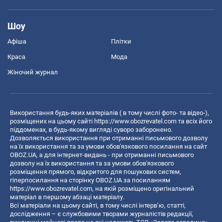
Шоу
Афіша
Плітки
Краса
Мода
Жіночий журнал
Використання будь-яких матеріалів ( в тому числі фото- та відео-),
розміщених на цьому сайті
https://www.obozrevatel.com
та всіх його
піддоменах, в будь-якому вигляді суворо заборонено.
Дозволяється використання при отриманні письмового дозволу
на їх використання та за умови обов'язкового посилання на сайт
OBOZ.UA, а для інтернет-видань - при отриманні письмового
дозволу на їх використання та за умови обов'язкового
розміщення прямого, відкритого для пошукових систем,
гіперпосилання на сторінку OBOZ.UA за посиланням
https://www.obozrevatel.com
, на якій розміщено оригінальний
матеріал в першому абзаці матеріалу.
Всі матеріали на цьому сайті, в тому числі інтерв’ю, статті,
дослідження – є службовими творами журналістів редакції,