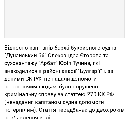
Відносно капітанів баржі-буксирного судна
"Дунайський-66" Олександра Єгорова та
суховантажу "Арбат" Юрія Тучина, які
знаходилися в районі аварії "Булгарії" і, за
даними СК РФ, не надали допомоги
потопаючим людям, було порушено
кримінальну справу за статтею 270 КК РФ
(ненадання капітаном судна допомоги
потерпілим). Стаття передбачає до двох років
позбавлення волі.