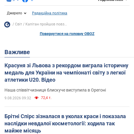
Джерело
Редакційна політика
Світ
Капітан пройшов повз...
Повернутися на головну OBOZ
Важливе
Красуня зі Львова з рекордом виграла історичну
медаль для України на чемпіонаті світу з легкої
атлетики U20. Відео
Наша співвітчизниця блискуче виступила в Орегоні
72,4 т.
9.08.2026 09:32
Брітні Спірс зізналася в уколах краси і показала
наслідки невдалої косметології: ходила так
майже місяць