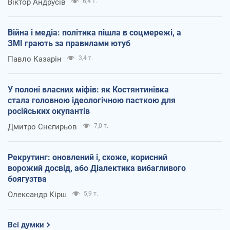
Віктор Андрусів
6,4 т.
Війна і медіа: політика пішла в соцмережі, а
ЗМІ грають за правилами ютуб
Павло Казарін
3,4 т.
У полоні власних міфів: як Костянтинівка
стала головною ідеологічною пасткою для
російських окупантів
Дмитро Снєгирьов
7,0 т.
Рекрутинг: оновлений і, схоже, корисний
ворожий досвід, або Діалектика вибагливого
боягузтва
Олександр Кірш
5,9 т.
Всі думки