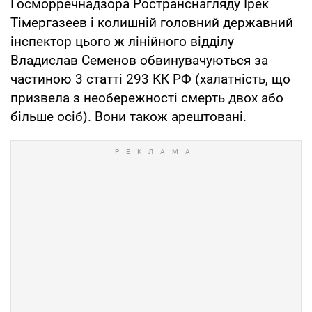
Госморречнадзора Ространснагляду Ірек
Тімергазеев і колишній головний державний
інспектор цього ж лінійного відділу
Владислав Семенов обвинувачуються за
частиною 3 статті 293 КК РФ (халатність, що
призвела з необережності смерть двох або
більше осіб). Вони також арештовані.