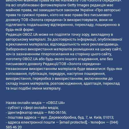
виключні майнові права на які належать ТОВ «Золота середина».
На всі опубліковані фотоматеріали Getty Images редакція має
майнові права, які захищаються законом України «Про авторські
права та суміжні права», ніхто не має права без письмового
дозволу ТОВ «Золота середина» їх використовувати, вони не
підлягають подальшому відтворенню, перекладу, поширенню в
будь-якій формі.
Редакція OBOZ.UA може не поділяти точку зору, викладену в
авторському матеріалі. За достовірність інформації, опублікованої
в рекламних матеріалах, відповідальність несе рекламодавець.
Заборонено використання матеріалів розміщених на цьому сайті,
хоч із зазначенням гіперпосилання на сторінку цього сайту,
логотипу OBOZ.UA або будь-якого іншого згадування, але без
письмового дозволу Редакції/ТОВ «Золота середина»
Незаконним використанням матеріалів буде вважатися: будь-яке
копiювання, публiкацiя, передрук, наступне поширення,
використання, переробка з використанням, включенням до
складу інших матеріалів, розповсюдження, адаптація, переклад
та інші подібні зміни матеріалу.
Назва онлайн медіа — «OBOZ.UA»
- суб'єкт у сфері онлайн медіа;
- ідентифікатор медіа — R40-06156;
- поштова адреса — вул. Деревообробна, буд. 7, м. Київ, 01013;
- адреса електронної пошти —
[email protected]
; - телефон — (044)
585 46 20