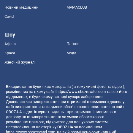
Новини медицини
MAMACLUB
Covid
Шоу
Афіша
Плітки
Краса
Мода
Жіночий журнал
Використання будь-яких матеріалів ( в тому числі фото- та відео-),
розміщених на цьому сайті
https://www.obozrevatel.com
та всіх його
піддоменах, в будь-якому вигляді суворо заборонено.
Дозволяється використання при отриманні письмового дозволу
на їх використання та за умови обов'язкового посилання на сайт
OBOZ.UA, а для інтернет-видань - при отриманні письмового
дозволу на їх використання та за умови обов'язкового
розміщення прямого, відкритого для пошукових систем,
гіперпосилання на сторінку OBOZ.UA за посиланням
https://www.obozrevatel.com
, на якій розміщено оригінальний