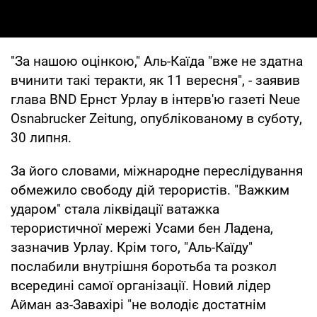
"За нашою оцінкою," Аль-Каїда "вже не здатна
вчинити такі теракти, як 11 вересня", - заявив
глава BND Ернст Урлау в інтерв'ю газеті Neue
Osnabrucker Zeitung, опублікованому в суботу,
30 липня.
За його словами, міжнародне переслідування
обмежило свободу дій терористів. "Важким
ударом" стала ліквідації ватажка
терористичної мережі Усами бен Ладена,
зазначив Урлау. Крім того, "Аль-Каїду"
послабили внутрішня боротьба та розкол
всередині самої організації. Новий лідер
Айман аз-Завахірі "не володіє достатнім