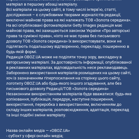
матеріал в першому абзаці матеріалу.
Всі матеріали на цьому сайті, в тому числі інтерв’ю, статті,
дослідження – є службовими творами журналістів редакції,
виключні майнові права на які належать ТОВ «Золота середина».
На всі опубліковані фотоматеріали Getty Images редакція має
майнові права, які захищаються законом України «Про авторські
права та суміжні права», ніхто не має права без письмового
дозволу ТОВ «Золота середина» їх використовувати, вони не
підлягають подальшому відтворенню, перекладу, поширенню в
будь-якій формі.
Редакція OBOZ.UA може не поділяти точку зору, викладену в
авторському матеріалі. За достовірність інформації, опублікованої
в рекламних матеріалах, відповідальність несе рекламодавець.
Заборонено використання матеріалів розміщених на цьому сайті,
хоч із зазначенням гіперпосилання на сторінку цього сайту,
логотипу OBOZ.UA або будь-якого іншого згадування, але без
письмового дозволу Редакції/ТОВ «Золота середина»
Незаконним використанням матеріалів буде вважатися: будь-яке
копiювання, публiкацiя, передрук, наступне поширення,
використання, переробка з використанням, включенням до
складу інших матеріалів, розповсюдження, адаптація, переклад
та інші подібні зміни матеріалу.
Назва онлайн медіа — «OBOZ.UA»
- суб'єкт у сфері онлайн медіа;