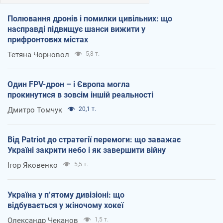
Полювання дронів і помилки цивільних: що
насправді підвищує шанси вижити у
прифронтових містах
Тетяна Чорновол
5,8 т.
Один FPV-дрон – і Європа могла
прокинутися в зовсім іншій реальності
Дмитро Томчук
20,1 т.
Від Patriot до стратегії перемоги: що заважає
Україні закрити небо і як завершити війну
Ігор Яковенко
5,5 т.
Україна у п’ятому дивізіоні: що
відбувається у жіночому хокеї
Олександр Чеканов
1,5 т.