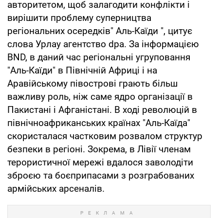
авторитетом, щоб залагодити конфлікти і
вирішити проблему суперництва
регіональних осередків" Аль-Каїди ", цитує
слова Урлау агентство dpa. За інформацією
BND, в даний час регіональні угруповання
"Аль-Каїди" в Північній Африці і на
Аравійському півострові грають більш
важливу роль, ніж саме ядро організації в
Пакистані і Афганістані. В ході революцій в
північноафриканських країнах "Аль-Каїда"
скористалася частковим розвалом структур
безпеки в регіоні. Зокрема, в Лівії членам
терористичної мережі вдалося заволодіти
зброєю та боєприпасами з розграбованих
армійських арсеналів.