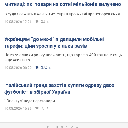
митниці: які товари на сотні мільйонів вилучено
В судах лежать вже 4,2 тис. справ про митні правопорушення
2,8 т.
10.08.2026 12:26
Українцям "до межі" підвищили мобільні
тарифи: ціни зросли у кілька разів
Чому учасники ринку вважають, що тариф у 400 грн на місяць
– це небагато
37,3 т.
10.08.2026 06:20
Італійський гранд захотів купити одразу двох
футболістів збірної України
"Ювентус" веде переговори
7,3 т.
10.08.2026 15:35