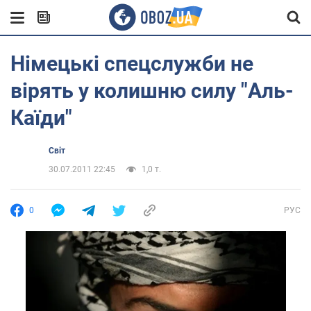
Німецькі спецслужби не
вірять у колишню силу "Аль-
Каїди"
Світ
30.07.2011 22:45
1,0 т.
0
РУС