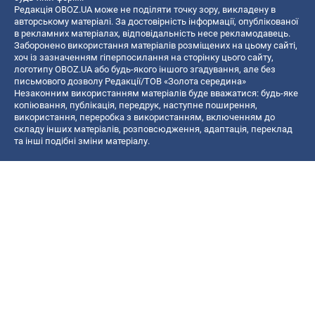
Редакція OBOZ.UA може не поділяти точку зору, викладену в
авторському матеріалі. За достовірність інформації, опублікованої
в рекламних матеріалах, відповідальність несе рекламодавець.
Заборонено використання матеріалів розміщених на цьому сайті,
хоч із зазначенням гіперпосилання на сторінку цього сайту,
логотипу OBOZ.UA або будь-якого іншого згадування, але без
письмового дозволу Редакції/ТОВ «Золота середина»
Незаконним використанням матеріалів буде вважатися: будь-яке
копiювання, публiкацiя, передрук, наступне поширення,
використання, переробка з використанням, включенням до
складу інших матеріалів, розповсюдження, адаптація, переклад
та інші подібні зміни матеріалу.
Назва онлайн медіа — «OBOZ.UA»
- суб'єкт у сфері онлайн медіа;
- ідентифікатор медіа — R40-06156;
- поштова адреса — вул. Деревообробна, буд. 7, м. Київ, 01013;
- адреса електронної пошти —
[email protected]
; - телефон — (044)
585 46 20
© 2026 Всі права захищені, ТОВ "Золота середина".