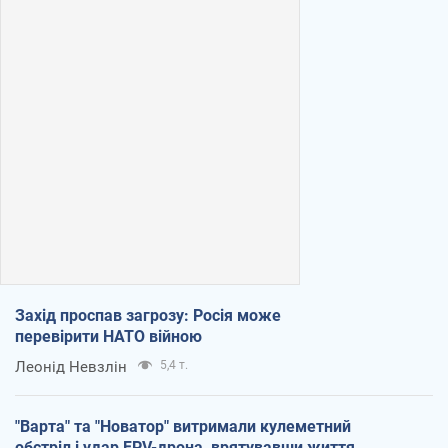
Захід проспав загрозу: Росія може
перевірити НАТО війною
Леонід Невзлін
5,4 т.
"Варта" та "Новатор" витримали кулеметний
обстріл і удар FPV-дрона, врятувавши життя