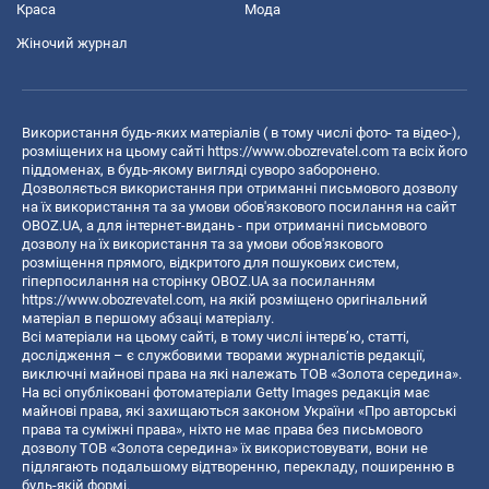
Краса
Мода
Жіночий журнал
Використання будь-яких матеріалів ( в тому числі фото- та відео-),
розміщених на цьому сайті
https://www.obozrevatel.com
та всіх його
піддоменах, в будь-якому вигляді суворо заборонено.
Дозволяється використання при отриманні письмового дозволу
на їх використання та за умови обов'язкового посилання на сайт
OBOZ.UA, а для інтернет-видань - при отриманні письмового
дозволу на їх використання та за умови обов'язкового
розміщення прямого, відкритого для пошукових систем,
гіперпосилання на сторінку OBOZ.UA за посиланням
https://www.obozrevatel.com
, на якій розміщено оригінальний
матеріал в першому абзаці матеріалу.
Всі матеріали на цьому сайті, в тому числі інтерв’ю, статті,
дослідження – є службовими творами журналістів редакції,
виключні майнові права на які належать ТОВ «Золота середина».
На всі опубліковані фотоматеріали Getty Images редакція має
майнові права, які захищаються законом України «Про авторські
права та суміжні права», ніхто не має права без письмового
дозволу ТОВ «Золота середина» їх використовувати, вони не
підлягають подальшому відтворенню, перекладу, поширенню в
будь-якій формі.