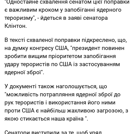
"Одностайне схвалення сенатом цієї поправки
є важливим кроком у запобіганні ядерного
тероризму", - йдеться в заяві сенатора
Клінтон.
В тексті схваленої поправки підкреслено, що,
на думку конгресу США, "президент повинен
зробити вищим пріоритетом запобігання
удару терористів по США із застосуванням
ядерної зброї".
У документі також наголошується, що
"можливість потрапляння ядерної зброї до
рук терористів і використання його ними
проти США є найбільш жахливою загрозою, з
якою стикається наша країна ".
Сенатори виступили за те, щоб уряд