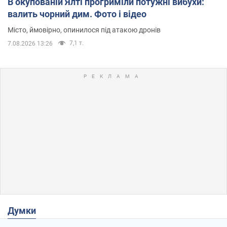
В окупованій Ялті прогриміли потужні вибухи:
валить чорний дим. Фото і відео
Місто, ймовірно, опинилося під атакою дронів
7,1 т.
7.08.2026 13:26
Думки