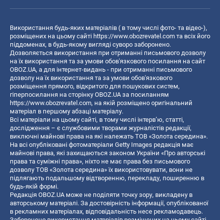
Використання будь-яких матеріалів ( в тому числі фото- та відео-),
розміщених на цьому сайті
https://www.obozrevatel.com
та всіх його
піддоменах, в будь-якому вигляді суворо заборонено.
Дозволяється використання при отриманні письмового дозволу
на їх використання та за умови обов'язкового посилання на сайт
OBOZ.UA, а для інтернет-видань - при отриманні письмового
дозволу на їх використання та за умови обов'язкового
розміщення прямого, відкритого для пошукових систем,
гіперпосилання на сторінку OBOZ.UA за посиланням
https://www.obozrevatel.com
, на якій розміщено оригінальний
матеріал в першому абзаці матеріалу.
Всі матеріали на цьому сайті, в тому числі інтерв’ю, статті,
дослідження – є службовими творами журналістів редакції,
виключні майнові права на які належать ТОВ «Золота середина».
На всі опубліковані фотоматеріали Getty Images редакція має
майнові права, які захищаються законом України «Про авторські
права та суміжні права», ніхто не має права без письмового
дозволу ТОВ «Золота середина» їх використовувати, вони не
підлягають подальшому відтворенню, перекладу, поширенню в
будь-якій формі.
Редакція OBOZ.UA може не поділяти точку зору, викладену в
авторському матеріалі. За достовірність інформації, опублікованої
в рекламних матеріалах, відповідальність несе рекламодавець.
Заборонено використання матеріалів розміщених на цьому сайті,