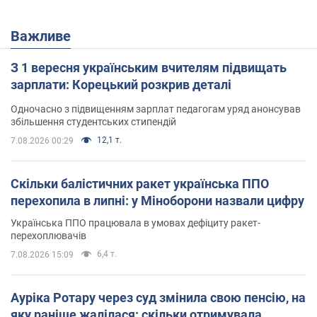
Важливе
З 1 вересня українським вчителям підвищать
зарплати: Корецький розкрив деталі
Одночасно з підвищенням зарплат педагогам уряд анонсував
збільшення студентських стипендій
12,1 т.
7.08.2026 00:29
Скільки балістичних ракет українська ППО
перехопила в липні: у Міноборони назвали цифру
Українська ППО працювала в умовах дефіциту ракет-
перехоплювачів
6,4 т.
7.08.2026 15:09
Ауріка Ротару через суд змінила свою пенсію, на
яку раніше жалілася: скільки отримувала