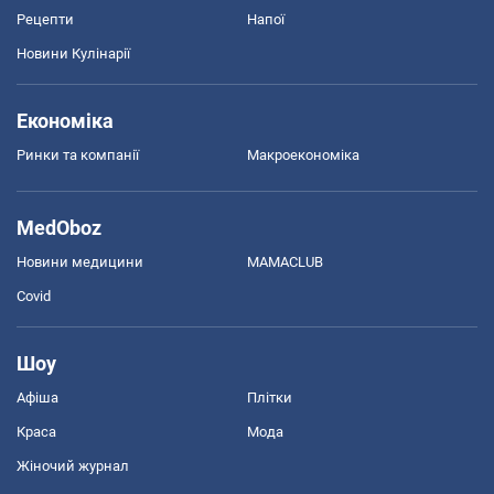
Рецепти
Напої
Новини Кулінарії
Економіка
Ринки та компанії
Макроекономіка
MedOboz
Новини медицини
MAMACLUB
Covid
Шоу
Афіша
Плітки
Краса
Мода
Жіночий журнал