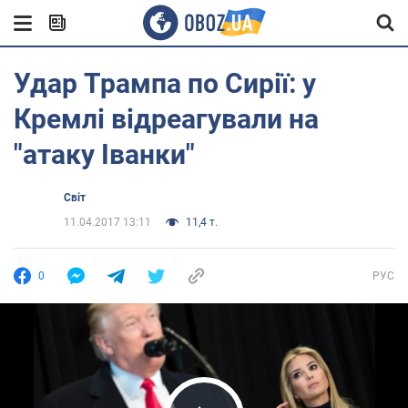
Удар Трампа по Сирії: у
Кремлі відреагували на
"атаку Іванки"
Світ
11.04.2017 13:11
11,4 т.
0
РУС