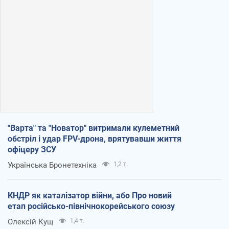
"Варта" та "Новатор" витримали кулеметний
обстріл і удар FPV-дрона, врятувавши життя
офіцеру ЗСУ
Українська Бронетехніка
1,2 т.
КНДР як каталізатор війни, або Про новий
етап російсько-північнокорейського союзу
Олексій Кущ
1,4 т.