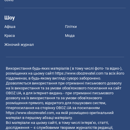
Шоу
Афіша
Плітки
Краса
Мода
Жіночий журнал
Використання будь-яких матеріалів ( в тому числі фото- та відео-),
розміщених на цьому сайті
https://www.obozrevatel.com
та всіх його
піддоменах, в будь-якому вигляді суворо заборонено.
Дозволяється використання при отриманні письмового дозволу
на їх використання та за умови обов'язкового посилання на сайт
OBOZ.UA, а для інтернет-видань - при отриманні письмового
дозволу на їх використання та за умови обов'язкового
розміщення прямого, відкритого для пошукових систем,
гіперпосилання на сторінку OBOZ.UA за посиланням
https://www.obozrevatel.com
, на якій розміщено оригінальний
матеріал в першому абзаці матеріалу.
Всі матеріали на цьому сайті, в тому числі інтерв’ю, статті,
дослідження – є службовими творами журналістів редакції,