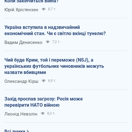
Коли закінчиться війна?
Юрій Хрістензен
8,7 т.
Україна вступила в надзвичайний
економічний стан. Чи є світло вкінці тунелю?
Вадим Денисенко
7,2 т.
Чий буде Крим, той і переможе (NSJ), а
українських футбольних чиновників можуть
назвати вбивцями
Олександр Кірш
6,9 т.
Захід проспав загрозу: Росія може
перевірити НАТО війною
Леонід Невзлін
8,3 т.
Всі думки