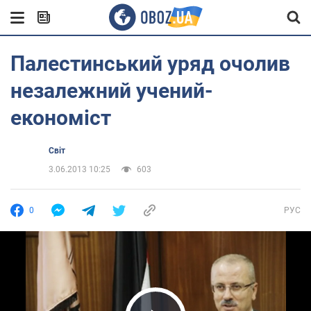
Палестинський уряд очолив
незалежний учений-
економіст
Світ
3.06.2013 10:25
603
0
РУС