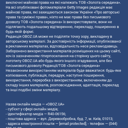
виключні майнові права на які належать ТОВ «Золота середина».
На всі опубліковані фотоматеріали Getty Images редакція має
майнові права, які захищаються законом України «Про авторські
права та суміжні права», ніхто не має права без письмового
дозволу ТОВ «Золота середина» їх використовувати, вони не
підлягають подальшому відтворенню, перекладу, поширенню в
будь-якій формі.
Редакція OBOZ.UA може не поділяти точку зору, викладену в
авторському матеріалі. За достовірність інформації, опублікованої
в рекламних матеріалах, відповідальність несе рекламодавець.
Заборонено використання матеріалів розміщених на цьому сайті,
хоч із зазначенням гіперпосилання на сторінку цього сайту,
логотипу OBOZ.UA або будь-якого іншого згадування, але без
письмового дозволу Редакції/ТОВ «Золота середина»
Незаконним використанням матеріалів буде вважатися: будь-яке
копiювання, публiкацiя, передрук, наступне поширення,
використання, переробка з використанням, включенням до
складу інших матеріалів, розповсюдження, адаптація, переклад
та інші подібні зміни матеріалу.
Назва онлайн медіа — «OBOZ.UA»
- суб'єкт у сфері онлайн медіа;
- ідентифікатор медіа — R40-06156;
- поштова адреса — вул. Деревообробна, буд. 7, м. Київ, 01013;
- адреса електронної пошти —
[email protected]
; - телефон — (044)