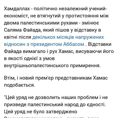
Хамдаллах - політично незалежний учений-
економіст, не втягнутий у протистояння між
двома палестинськими рухами - змінює
Саляма Файада, який пішов у відставку в
квітні після
декількох місяців напружених
відносин з президентом Аббасом
. Відставки
Файада вимагало і рух Хамас, висуваючи його
в якості однієї з умов
внутрішньопалестинського примирення.
Втім, і новий прем'єр представникам Хамас
подобається.
"Цей уряд не дозволить наших проблем і не
призведе палестинський народ до єдності.
Цей уряд не було затверджено