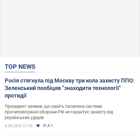
TOP NEWS
Росія стягнула під Москву три кола захисту ППО:
Зеленський пообіцяв "знаходити технології"
протидії
Президент заявив, що навіть посилена система
протиповітряної оборони РФ не гарантує захисту від
українських ударів
41,6 т.
8.08.2026 21:30