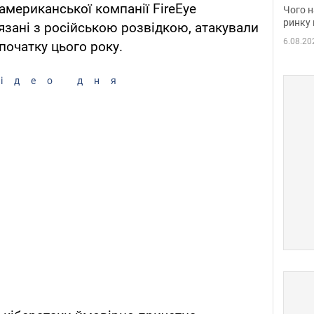
вакан
американської компанії FireEye
Чого н
ринку 
язані з російською розвідкою, атакували
6.08.20
початку цього року.
ідео дня