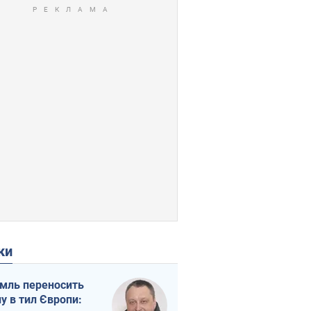
ки
мль переносить
ну в тил Європи: