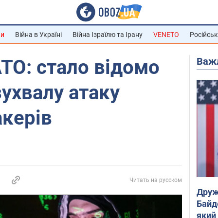
ни
Війна в Україні
Війна Ізраїлю та Ірану
VENETO
Російськ
Важ
ТО: стало відомо
зухвалу атаку
акерів
Читать на русском
Друж
Байд
який