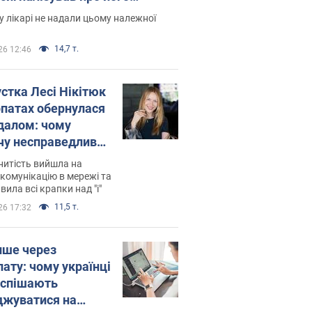
есивний" рак
 лікарі не надали цьому належної
14,7 т.
26 12:46
устка Лесі Нікітюк
рпатах обернулася
далом: чому
чу несправедливо
йтили
нитість вийшла на
комунікацію в мережі та
вила всі крапки над "і"
11,5 т.
26 17:32
ише через
лату: чому українці
оспішають
джуватися на