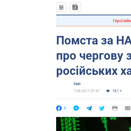
Герої вій
Помста за НА
про чергову 
російських х
Світ
7.06.2017 07:47
18,1 т.
0