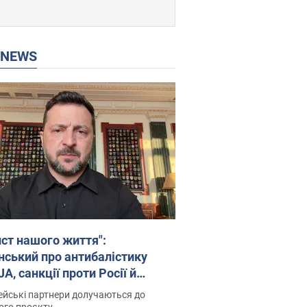
P NEWS
ист нашого життя":
нський про антибалістику
A, санкції проти Росії й
имку аграріїв. Відео
йські партнери долучаються до
ого проєкту