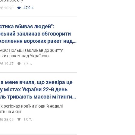
47,0 т.
26 20:20
істика вбиває людей":
рський закликав обговорити
хоплення ворожих ракет над
їною
МЗС Польщі закликав до збиття
ьких ракет над Україною
7,7 т.
26 19:47
а мене вчила, що зневіра це
 у містах України 22-й день
іль тривають масові мітинги
овернення Федорова. Фото і
их регіонах країни люди й надалі
о
ть на акції
1,0 т.
26 23:05