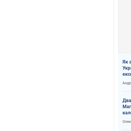
Як 
Укр
екс
наф
Андр
Два
Маг
кал
Олек