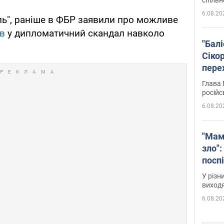
6.08.20
ль", раніше в ФБР заявили про можливе
ів
у дипломатичний скандал навколо
"Бал
Сіко
пере
Укра
Глава 
російс
6.08.20
"Мам
зло":
посп
за п
У різн
віде
виходя
6.08.20