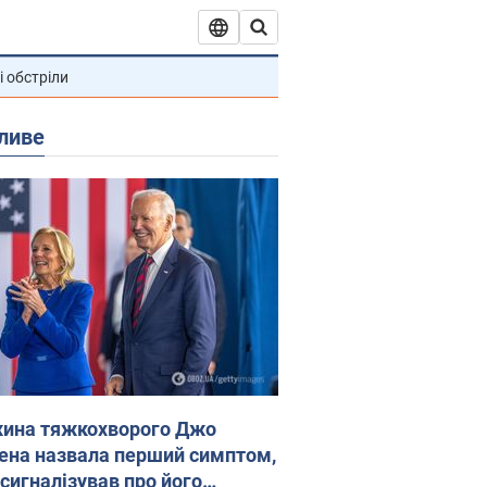
і обстріли
ливе
ина тяжкохворого Джо
ена назвала перший симптом,
 сигналізував про його