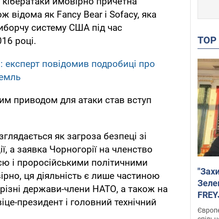
о кібератаки ймовірно причетна
ж відома як Fancy Bear і Sofacy, яка
виборчу систему США під час
TO
16 році.
: експерт повідомив подробиці про
ремль
им приводом для атаки став вступ
глядається як загроза безпеці зі
ї, а заявка Чорногорії на членство
єю і проросійськими політичними
"Зах
ірно, ця діяльність є лише частиною
Зеле
 різні держави-члени НАТО, а також на
FREYJ
віце-президент і головний технічний
підтр
Європе
спільн