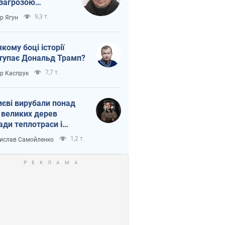
 загрозою
тична логістика
9,3 т.
ор Ягун
якому боці історії
тупає Дональд Трамп?
7,7 т.
ор Каспрук
иєві вирубали понад
 великих дерев
ади теплотраси і
переч Генплану
1,2 т.
ислав Самойленко