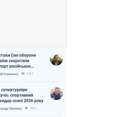
атаки Сил оборони
аїни скоротили
порт російських
топродуктів
1,9 т.
ій Клименко
 супертурніри
учіх: спортивний
ендар осені 2026 року
4,8 т.
сандр Липенко