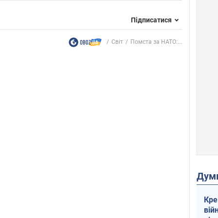
Підписатися
Світ
Помста за НАТО:...
Дум
Кре
вій