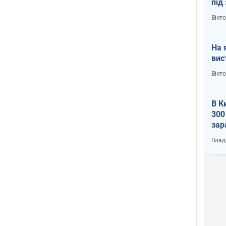
під
кри
Вікт
На 
вис
Вікт
В К
300
зар
всу
Влад