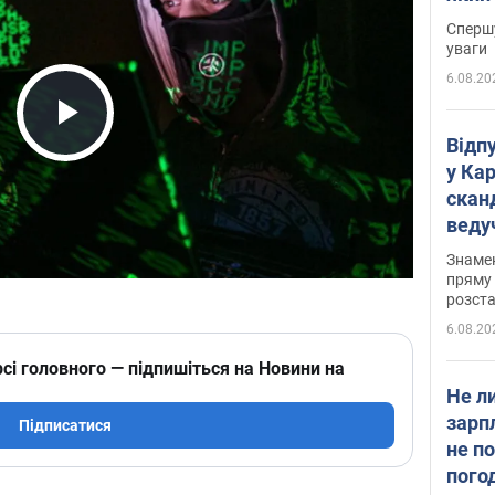
"агр
Спершу
уваги
6.08.20
Play Video
Відп
у Ка
скан
веду
захе
Знаме
пряму 
розста
6.08.20
сі головного — підпишіться на Новини на
Не л
зарп
Підписатися
не п
пого