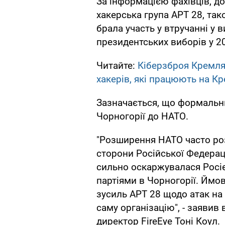
За інформацією фахівців, д
хакерська група APT 28, тако
брала участь у втручанні у 
президентських виборів у 20
Читайте:
Кіберзброя Кремля
хакерів, які працюють на К
Зазначається, що формальн
Чорногорії до НАТО.
"Розширення НАТО часто роз
сторони Російської Федераці
сильно оскаржувалася Росі
партіями в Чорногорії. Ймов
зусиль APT 28 щодо атак на
саму організацію", - заявив 
директор FireEye Тоні Коул.