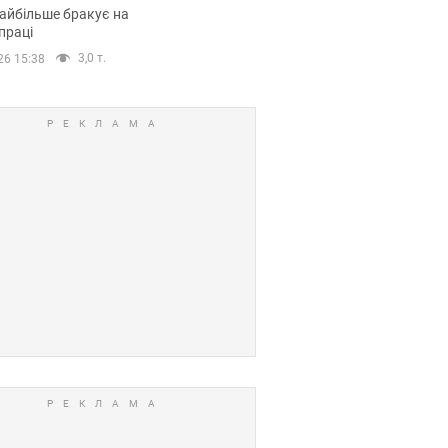
сії
айбільше бракує на
праці
3,0 т.
26 15:38