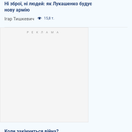
Ні зброї, ні людей: як Лукашенко будує
нову армію
Ігар Тишкевич
15,8 т.
Коли закінчиться війна?