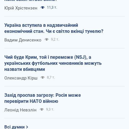
Юрій Хрістензен
11,3 т.
Україна вступила в надзвичайний
економічний стан. Чи є світло вкінці тунелю?
Вадим Денисенко
9,2 т.
Чий буде Крим, той і переможе (NSJ), а
українських футбольних чиновників можуть
назвати вбивцями
Олександр Кірш
8,7 т.
Захід проспав загрозу: Росія може
перевірити НАТО війною
Леонід Невзлін
9,3 т.
Всі думки