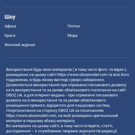
Шоу
Афіша
Плітки
Краса
Мода
Жіночий журнал
Використання будь-яких матеріалів ( в тому числі фото- та відео-),
розміщених на цьому сайті
https://www.obozrevatel.com
та всіх його
піддоменах, в будь-якому вигляді суворо заборонено.
Дозволяється використання при отриманні письмового дозволу
на їх використання та за умови обов'язкового посилання на сайт
OBOZ.UA, а для інтернет-видань - при отриманні письмового
дозволу на їх використання та за умови обов'язкового
розміщення прямого, відкритого для пошукових систем,
гіперпосилання на сторінку OBOZ.UA за посиланням
https://www.obozrevatel.com
, на якій розміщено оригінальний
матеріал в першому абзаці матеріалу.
Всі матеріали на цьому сайті, в тому числі інтерв’ю, статті,
дослідження – є службовими творами журналістів редакції,