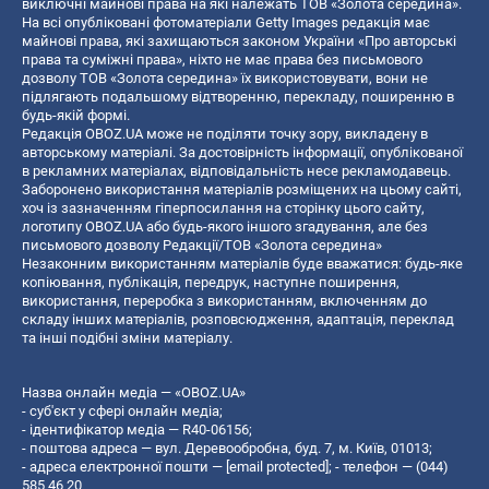
виключні майнові права на які належать ТОВ «Золота середина».
На всі опубліковані фотоматеріали Getty Images редакція має
майнові права, які захищаються законом України «Про авторські
права та суміжні права», ніхто не має права без письмового
дозволу ТОВ «Золота середина» їх використовувати, вони не
підлягають подальшому відтворенню, перекладу, поширенню в
будь-якій формі.
Редакція OBOZ.UA може не поділяти точку зору, викладену в
авторському матеріалі. За достовірність інформації, опублікованої
в рекламних матеріалах, відповідальність несе рекламодавець.
Заборонено використання матеріалів розміщених на цьому сайті,
хоч із зазначенням гіперпосилання на сторінку цього сайту,
логотипу OBOZ.UA або будь-якого іншого згадування, але без
письмового дозволу Редакції/ТОВ «Золота середина»
Незаконним використанням матеріалів буде вважатися: будь-яке
копiювання, публiкацiя, передрук, наступне поширення,
використання, переробка з використанням, включенням до
складу інших матеріалів, розповсюдження, адаптація, переклад
та інші подібні зміни матеріалу.
Назва онлайн медіа — «OBOZ.UA»
- суб'єкт у сфері онлайн медіа;
- ідентифікатор медіа — R40-06156;
- поштова адреса — вул. Деревообробна, буд. 7, м. Київ, 01013;
- адреса електронної пошти —
[email protected]
; - телефон — (044)
585 46 20