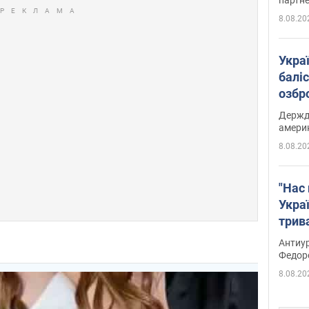
8.08.20
Укра
баліс
озбр
опри
Держд
амери
8.08.20
"Нас 
Украї
трив
Федо
Антиур
Федор
8.08.20