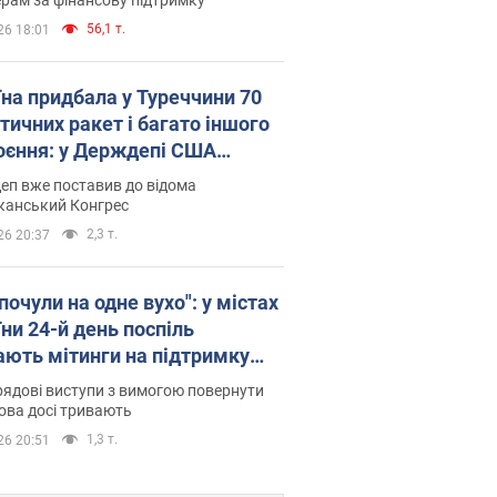
56,1 т.
26 18:01
їна придбала у Туреччини 70
тичних ракет і багато іншого
оєння: у Держдепі США
люднили список
еп вже поставив до відома
канський Конгрес
2,3 т.
26 20:37
почули на одне вухо": у містах
ни 24-й день поспіль
ають мітинги на підтримку
рова. Фото і відео
ядові виступи з вимогою повернути
ова досі тривають
1,3 т.
26 20:51