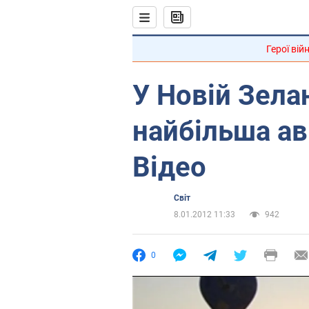
Герої вій
У Новій Зела
найбільша ав
Відео
Світ
8.01.2012 11:33
942
0