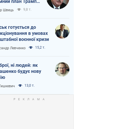
мний план Трампа
тіна?
9,8 т.
ор Швець
ськ готується до
кціонування в умовах
штабної воєнної кризи
15,2 т.
сандр Левченко
зброї, ні людей: як
ашенко будує нову
ію
13,0 т.
 Тишкевич