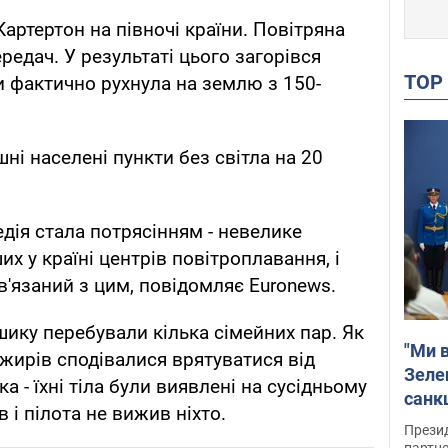
Картертон на півночі країни. Повітряна
ередач. У результаті цього загорівся
TO
и фактично рухнула на землю з 150-
ні населені пункти без світла на 20
дія стала потрясінням - невелике
их у країні центрів повітроплавання, і
'язаний з цим, повідомляє Euronews.
шику перебували кілька сімейних пар. Як
"Ми в
ажирів сподівалися врятуватися від
Зеле
а - їхні тіла були виявлені на сусідньому
санкц
в і пілота не вижив ніхто.
Прези
партне