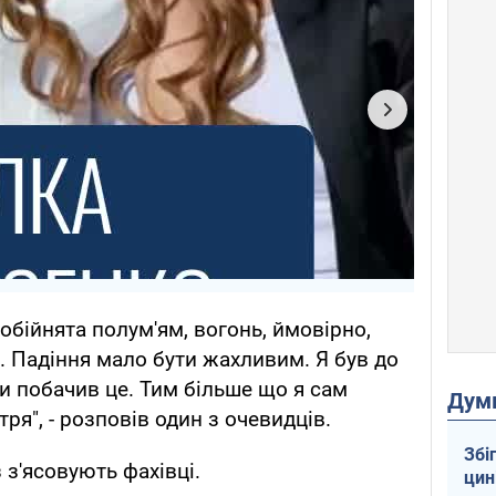
 обійнята полум'ям, вогонь, ймовірно,
. Падіння мало бути жахливим. Я був до
и побачив це. Тим більше що я сам
Дум
тря", - розповів один з очевидців.
Збі
 з'ясовують фахівці.
цин