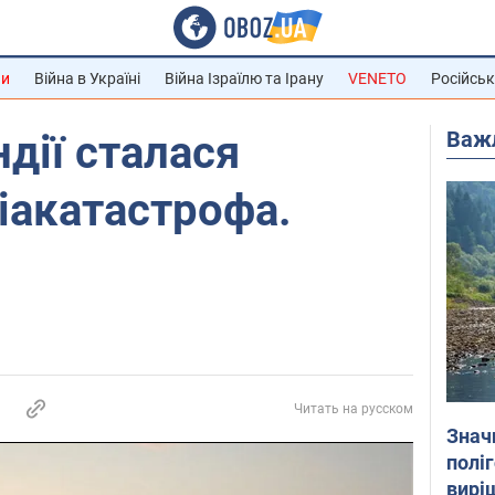
ни
Війна в Україні
Війна Ізраїлю та Ірану
VENETO
Російськ
Важ
ндії сталася
іакатастрофа.
Читать на русском
Знач
полі
вирі