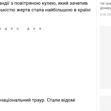
судд
андії з повітряною кулею, який зачепив
Чи тре
неоч
донар
лькістю жертв стала найбільшою в країні
8.08.20
ідео дня
 національний траур. Стали відомі