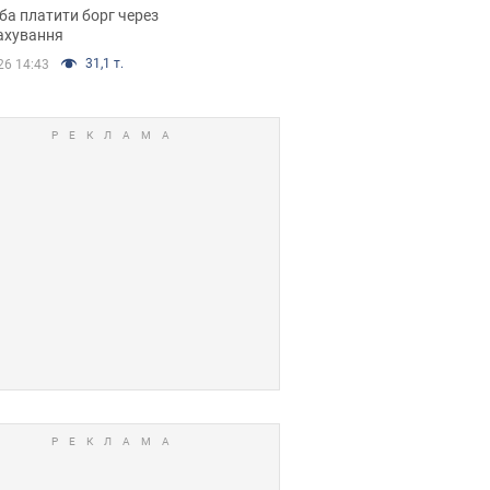
я ухвалив
ба платити борг через
ікуване рішення
ахування
31,1 т.
26 14:43