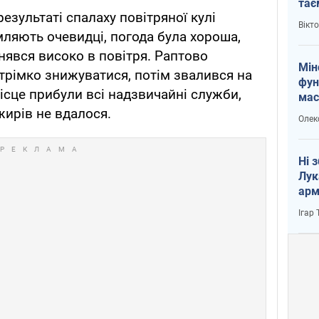
тає
результаті спалаху повітряної кулі
і Пу
Вікт
мляють очевидці, погода була хороша,
нявся високо в повітря. Раптово
Мін
стрімко знижуватися, потім звалився на
фун
ісце прибули всі надзвичайні служби,
мас
жирів не вдалося.
Олек
Ні 
Лук
арм
Ігар