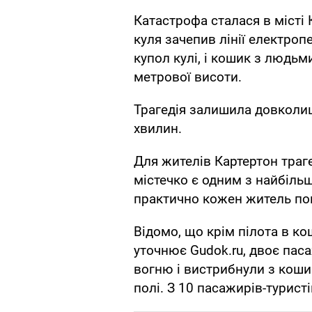
Катастрофа сталася в місті 
куля зачепив лінії електроп
купол кулі, і кошик з людьм
метрової висоти.
Трагедія залишила довколиш
хвилин.
Для жителів Картертон траге
містечко є одним з найбільш
практично кожен житель пов
Відомо, що крім пілота в ко
уточнює Gudok.ru, двоє пас
вогню і вистрибнули з кошик
полі. З 10 пасажирів-туристі