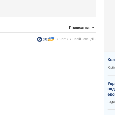
Підписатися
Світ
У Новій Зеландії...
Кол
Юрій
Укр
над
еко
сві
Вади