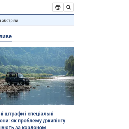
і обстріли
ливе
ні штрафи і спеціальні
гони: як проблему джипінгу
шують за кордоном