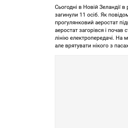
Сьогодні в Новій Зеландії в 
загинули 11 осіб. Як повідо
прогулянковий аеростат під
аеростат загорівся і почав 
лінію електропередачі. На м
але врятувати нікого з паса