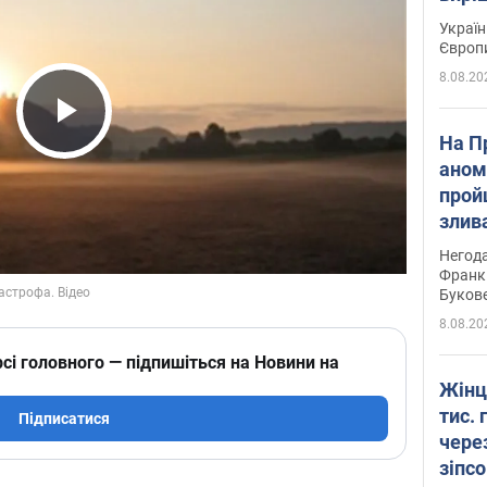
Україн
Європ
8.08.20
Play Video
На П
аном
прой
злив
пере
Негода
річки
Франк
Буков
8.08.20
сі головного — підпишіться на Новини на
Жінц
тис. 
Підписатися
чере
зіпс