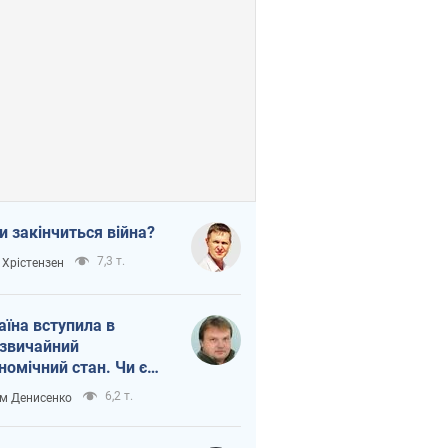
и закінчиться війна?
7,3 т.
 Хрістензен
аїна вступила в
звичайний
номічний стан. Чи є
тло вкінці тунелю?
6,2 т.
м Денисенко