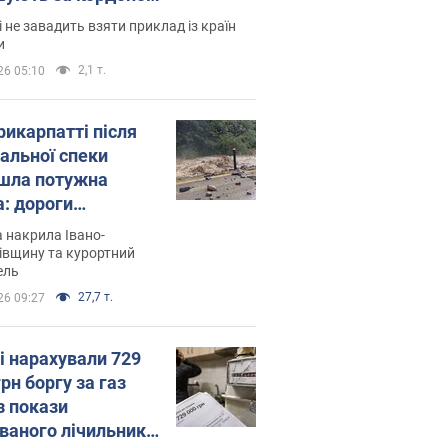
і не завадить взяти приклад із країн
и
2,1 т.
26 05:10
рикарпатті після
альної спеки
шла потужна
а: дороги
творились на
 накрила Івано-
. Відео
івщину та курортний
ель
27,7 т.
26 09:27
і нарахували 729
грн боргу за газ
з покази
ованого лічильника: