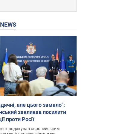
P NEWS
дячні, але цього замало":
нський закликав посилити
ії проти Росії
дент подякував європейським
рам за фінансову підтримку