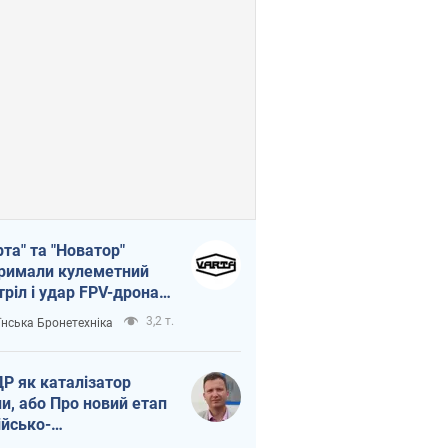
рта" та "Новатор"
римали кулеметний
тріл і удар FPV-дрона,
тувавши життя
3,2 т.
їнська Бронетехніка
церу ЗСУ
Р як каталізатор
ни, або Про новий етап
ійсько-
нічнокорейського