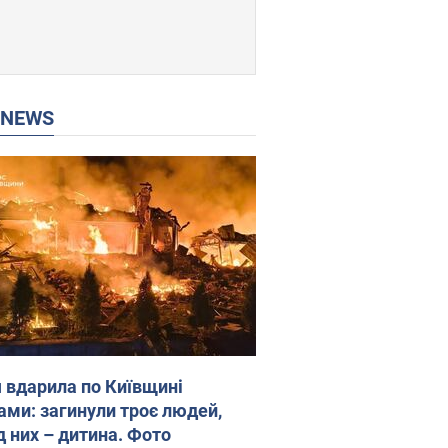
P NEWS
я вдарила по Київщині
ами: загинули троє людей,
д них – дитина. Фото