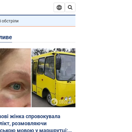
і обстріли
ливе
вові жінка спровокувала
лікт, розмовляючи
йською мовою у маршрутці: