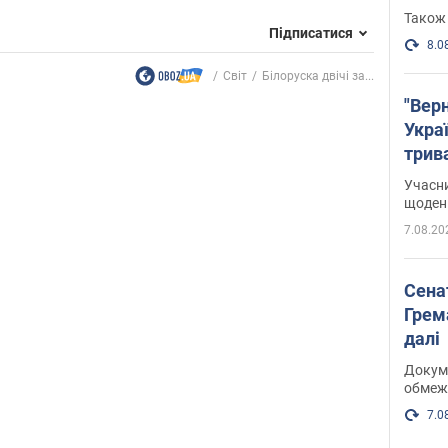
Також 
Підписатися
8.0
Світ
Білоруска двічі за...
"Верн
Украї
трив
карт
Учасн
щоденн
7.08.20
Сена
Грема
далі
Докуме
обмеж
7.0