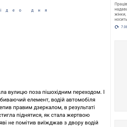
після
Праців
розг
надава
ідео дня
жінки,
Фото
носить
7.0
ила вулицю поза пішохідним переходом. І
відбиваючий елемент, водій автомобіля
ачепив правим дзеркалом, в результаті
стигла піднятися, як стала жертвою
ряві не помітив виїжджав з двору водій