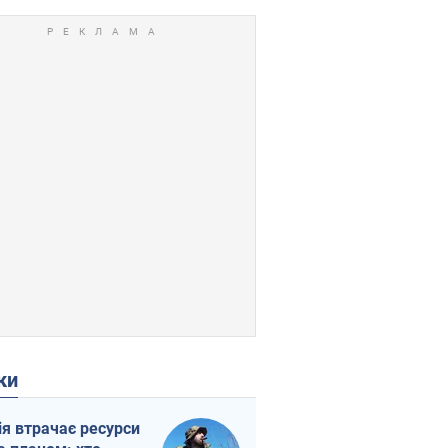
ки
ія втрачає ресурси