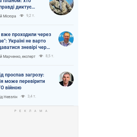
а планом: хто
правді диктує
п війни
9,2 т.
ій Місюра
 вже проходили через
ше": Україні не варто
даватися зневірі через
етний терор
8,5 т.
ій Марченко, експерт
ід проспав загрозу:
ія може перевірити
О війною
3,4 т.
ід Невзлін