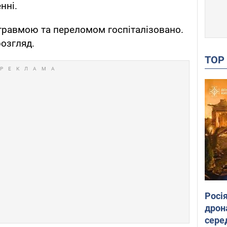
нні.
травмою та переломом госпіталізовано.
озгляд.
TO
Росі
дрон
сере