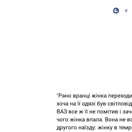
В
"Рано вранці жінка переход
хоча на її одязі був світло
ВАЗ все ж її не помітив і з
чого жінка впала. Вона не в
другого наїзду: жінку в тем