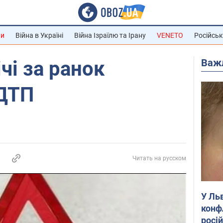
ни
Війна в Україні
Війна Ізраїлю та Ірану
VENETO
Російськ
Важ
чі за ранок
 ДТП
Читать на русском
У Ль
конф
росі