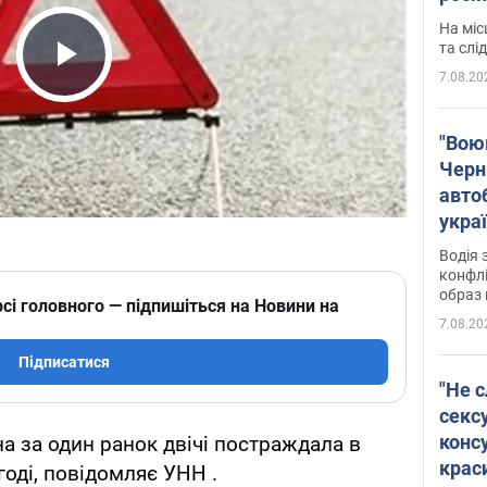
полі
На міс
Віде
та слі
7.08.20
Play Video
"Воюю
Черн
авто
укра
і поп
Водія 
конфлі
образ 
сі головного — підпишіться на Новини на
7.08.20
Підписатися
"Не с
сексу
конс
а за один ранок двічі постраждала в
крас
оді, повідомляє УНН .