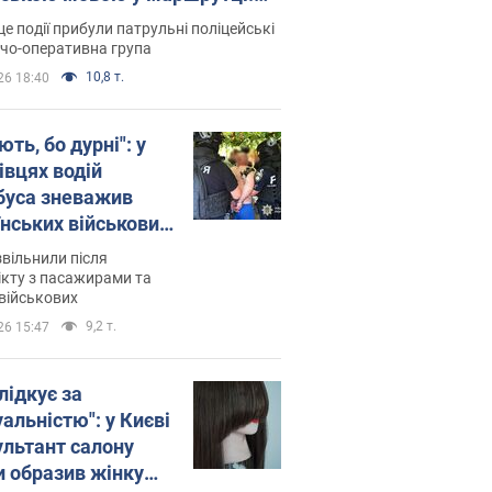
ція склала адмінпротокол.
це події прибули патрульні поліцейські
о
дчо-оперативна група
10,8 т.
26 18:40
ть, бо дурні": у
івцях водій
буса зневажив
їнських військових
латився. Відео
звільнили після
кту з пасажирами та
військових
9,2 т.
26 15:47
лідкує за
альністю": у Києві
ультант салону
и образив жінку