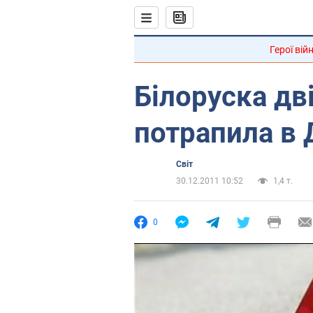
Герої вій
Білоруска дві
потрапила в
Світ
30.12.2011 10:52
1,4 т.
0