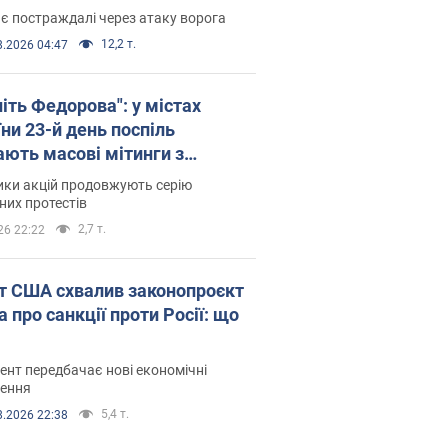
є постраждалі через атаку ворога
12,2 т.
8.2026 04:47
іть Федорова": у містах
ни 23-й день поспіль
ають масові мітинги з
онками. Фото і відео
ики акцій продовжують серію
их протестів
2,7 т.
26 22:22
т США схвалив законопроєкт
 про санкції проти Росії: що
нт передбачає нові економічні
ення
5,4 т.
8.2026 22:38