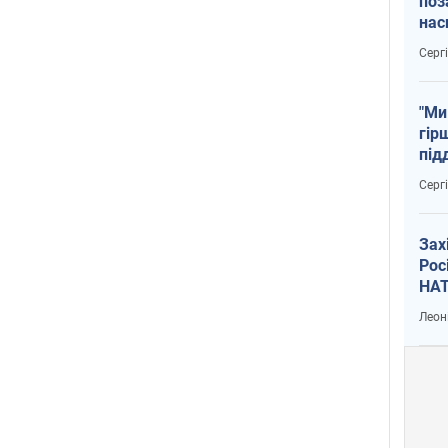
поз
нас
тем
Серг
"Ми
гір
під
рак
Серг
Зах
Рос
НАТ
Леон