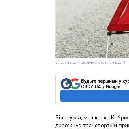
Будьте першими у кур
OBOZ.UA у Google
Білоруска, мешканка Кобрин
дорожньо-транспортній приг