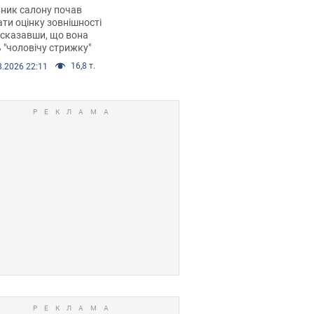
 хімієтерапії,
ник салону почав
орівся скандал.
ти оцінку зовнішності
 сказавши, що вона
 "чоловічу стрижку"
16,8 т.
8.2026 22:11