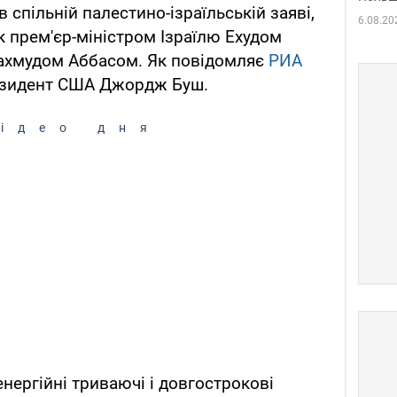
 спільній палестино-ізраїльській заяві,
6.08.20
к прем'єр-міністром Ізраїлю Ехудом
ахмудом Аббасом. Як повідомляє
РИА
резидент США Джордж Буш.
ідео дня
нергійні триваючі і довгострокові