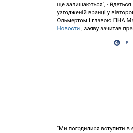
ще залишаються", - йдеться в
узгодженій вранці у вівторо
Ольмертом і главою ПНА М
Новости
, заяву зачитав п
В
"Ми погодилися вступити в е