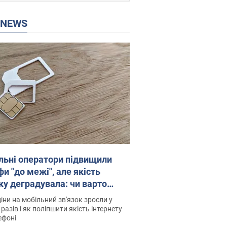
P NEWS
льні оператори підвищили
и "до межі", але якість
ку деградувала: чи варто
житись на ціни
іни на мобільний зв'язок зросли у
 разів і як поліпшити якість інтернету
ефоні