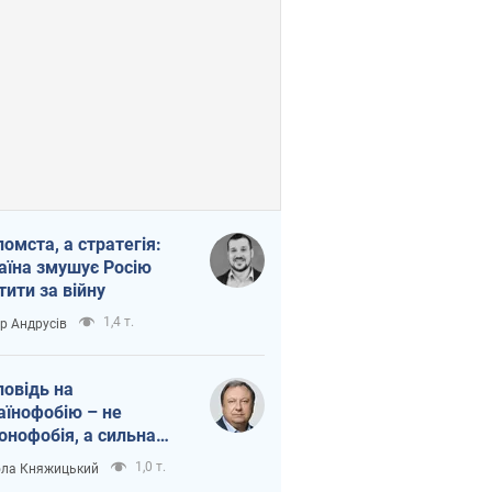
помста, а стратегія:
аїна змушує Росію
тити за війну
1,4 т.
ор Андрусів
повідь на
аїнофобію – не
онофобія, а сильна
аїнська держава
1,0 т.
ла Княжицький