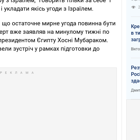
 з Ізраїлем, "говорить тільки за себе" і
рак
2
 укладати якісь угоди з Ізраїлем.
е, що остаточне мирне угода повинна бути
Кре
мерт вже заявляв на минулому тижні по
в т
заг
президентом Єгипту Хосні Мубараком.
лог
ели зустріч у рамках підготовки до
Вікт
Рез
Рос
зда
Дмит