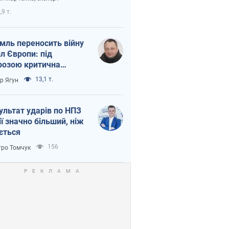
етний терор
,9 т.
мль переносить війну
ил Європи: під
розою критична
істика
13,1 т.
ор Ягун
ультат ударів по НПЗ
ії значно більший, ніж
ється
156
ро Томчук