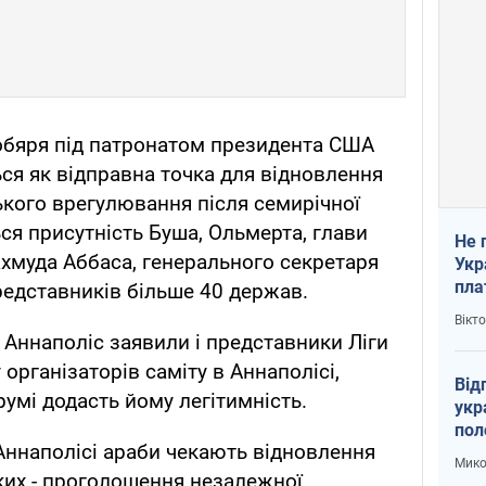
нобяря під патронатом президента США
я як відправна точка для відновлення
ького врегулювання після семирічної
ся присутність Буша, Ольмерта, глави
Не 
хмуда Аббаса, генерального секретаря
Укр
пла
редставників більше 40 держав.
Вікт
 Аннаполіс заявили і представники Ліги
організаторів саміту в Аннаполісі,
Від
румі додасть йому легітимність.
укр
пол
в Аннаполісі араби чекають відновлення
укр
Мико
яких - проголошення незалежної