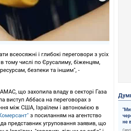
ти всеосяжні і глибокі переговори з усіх
 в тому числі по Єрусалиму, біженцям,
ресурсам, безпеки та іншим", -
ХАМАС, що захопила владу в секторі Газа
Дум
ала виступ Аббаса на переговорах з
ня між США, Ізраїлем і автономією в
"Ми
Комерсант"
з посиланням на агентство
чер
не 
пада представник угруповання заявив, що
зне
Серг