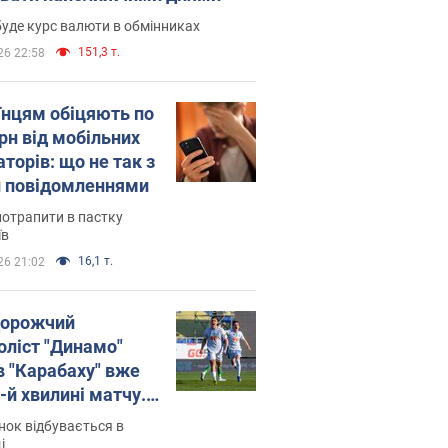
уде курс валюти в обмінниках
151,3 т.
26 22:58
їнцям обіцяють по
рн від мобільних
торів: що не так з
 повідомленнями
потрапити в пастку
їв
16,1 т.
26 21:02
орожчий
оліст "Динамо"
в "Карабаху" вже
-й хвилині матчу.
о
ок відбувається в
і