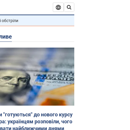
і обстріли
ливе
и "готуються" до нового курсу
ра: українцям розповіли, чого
увати найближчими днями