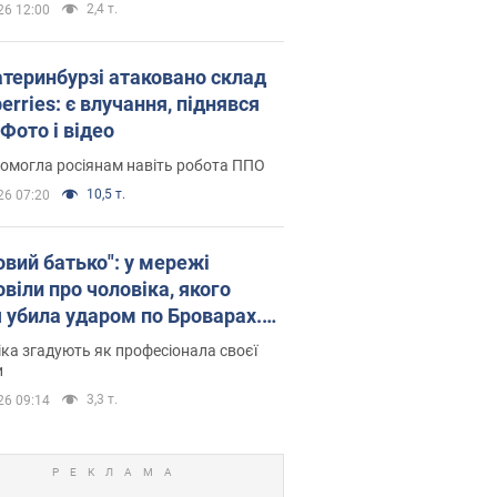
2,4 т.
26 12:00
атеринбурзі атаковано склад
erries: є влучання, піднявся
Фото і відео
омогла росіянам навіть робота ППО
10,5 т.
26 07:20
овий батько": у мережі
віли про чоловіка, якого
я убила ударом по Броварах.
ка згадують як професіонала своєї
и
3,3 т.
26 09:14