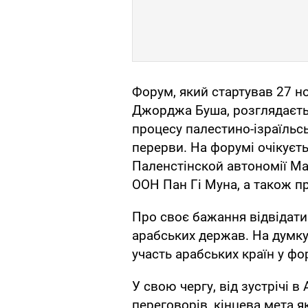
Форум, який стартував 27 
Джорджа Буша, розглядаєтьс
процесу палестино-ізраїльс
перерви. На форумі очікуєть
Паленстінской автономії Ма
ООН Пан Гі Муна, а також п
Про своє бажання відвідати
арабських держав. На думку 
участь арабських країн у фо
У свою чергу, від зустрічі 
переговорів, кінцева мета 