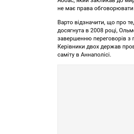
Аббас, який закликав до миру
не має права обговорювати і
Варто відзначити, що про т
досягнута в 2008 році, Оль
завершенню переговорів з 
Керівники двох держав пров
саміту в Аннаполісі.