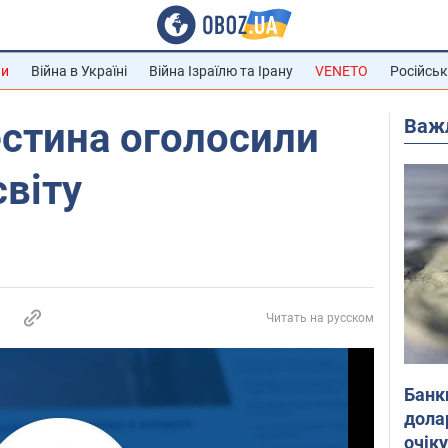
ни
Війна в Україні
Війна Ізраїлю та Ірану
VENETO
Російськ
Важ
лестина оголосили
світу
Читать на русском
Банк
дола
очік