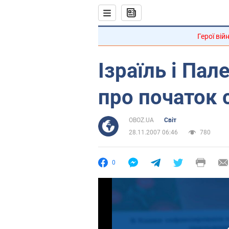
Герої вій
Ізраїль і Па
про початок 
OBOZ.UA
Світ
28.11.2007 06:46
780
0