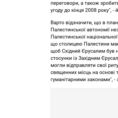
переговори, а також зробити
угоду до кінця 2008 року", -
Варто відзначити, що в пла
Палестинської автономії не
Палестинської національної
що столицею Палестини має
щоб Східний Єрусалим був 
стосунки із Західним Єруса
могли відправляти свої рит
священних місць на основі 
гуманітарними законами", -