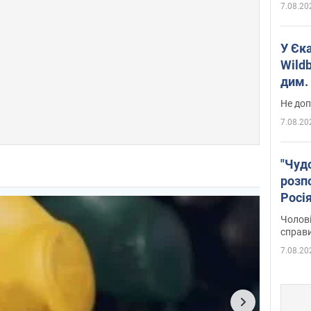
7.08.20
У Єк
Wildb
дим. 
Не доп
7.08.20
"Чуд
розпо
Росі
Фото
Чолові
справ
7.08.20