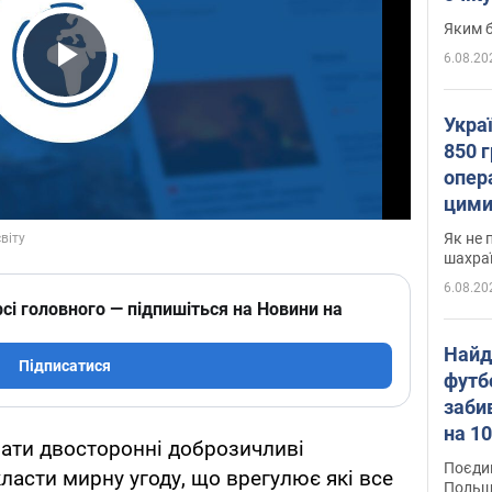
Яким б
6.08.20
Play Video
Укра
850 г
опера
цими
Як не 
шахра
6.08.20
сі головного — підпишіться на Новини на
Найд
Підписатися
футб
заби
на 10
чати двосторонні доброзичливі
Віде
Поєдин
ласти мирну угоду, що врегулює які все
Польщ