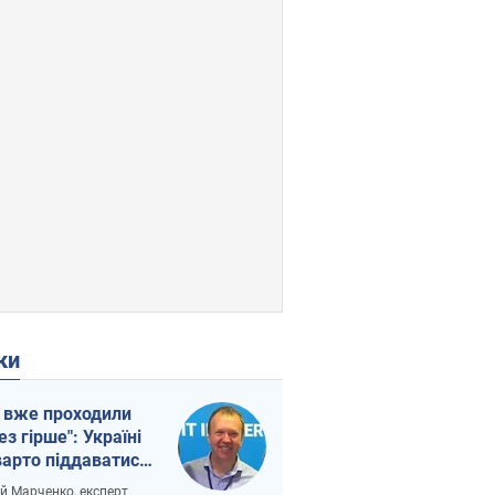
ки
 вже проходили
ез гірше": Україні
варто піддаватися
вірі через
ій Марченко, експерт