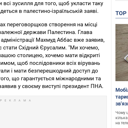
 всі зусилля для того, щоб укласти таку
 йдеться в палестино-ізраїльській заяві.
TO
нах переговорщков створення на місці
залежної держави Палестина. Глава
 адміністрації Махмуд Аббас вже заявив,
 стати Східний Єрусалим. "Ми хочемо,
нашою столицею, хочемо мати відкриті
лимом, щоб послідовники всіх вірувань
уали і мати безперешкодний доступ до
того, що гарантується міжнародними та
 заявив у своєму виступі президент ПНА.
Мобі
тариф
зв'яз
скар
Чому ц
кілька
на тел