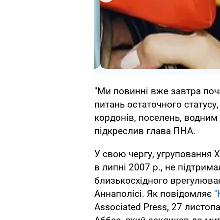
"Ми повинні вже завтра поча
питань остаточного статусу,
кордонів, поселень, водним 
підкреслив глава ПНА.
У свою чергу, угруповання 
в липні 2007 р., не підтрим
близькосхідного врегулюван
Аннаполісі. Як повідомляє
"
Associated Press, 27 листо