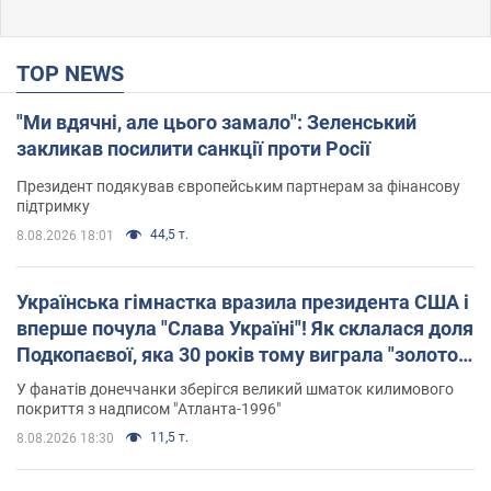
TOP NEWS
"Ми вдячні, але цього замало": Зеленський
закликав посилити санкції проти Росії
Президент подякував європейським партнерам за фінансову
підтримку
44,5 т.
8.08.2026 18:01
Українська гімнастка вразила президента США і
вперше почула "Слава Україні"! Як склалася доля
Подкопаєвої, яка 30 років тому виграла "золото"
Олімпіади
У фанатів донеччанки зберігся великий шматок килимового
покриття з надписом "Атланта-1996"
11,5 т.
8.08.2026 18:30