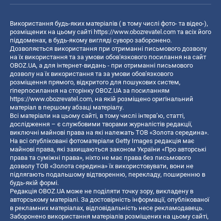
Використання будь-яких матеріалів ( в тому числі фото- та відео-),
розміщених на цьому сайті
https://www.obozrevatel.com
та всіх його
піддоменах, в будь-якому вигляді суворо заборонено.
Дозволяється використання при отриманні письмового дозволу
на їх використання та за умови обов'язкового посилання на сайт
OBOZ.UA, а для інтернет-видань - при отриманні письмового
дозволу на їх використання та за умови обов'язкового
розміщення прямого, відкритого для пошукових систем,
гіперпосилання на сторінку OBOZ.UA за посиланням
https://www.obozrevatel.com
, на якій розміщено оригінальний
матеріал в першому абзаці матеріалу.
Всі матеріали на цьому сайті, в тому числі інтерв’ю, статті,
дослідження – є службовими творами журналістів редакції,
виключні майнові права на які належать ТОВ «Золота середина».
На всі опубліковані фотоматеріали Getty Images редакція має
майнові права, які захищаються законом України «Про авторські
права та суміжні права», ніхто не має права без письмового
дозволу ТОВ «Золота середина» їх використовувати, вони не
підлягають подальшому відтворенню, перекладу, поширенню в
будь-якій формі.
Редакція OBOZ.UA може не поділяти точку зору, викладену в
авторському матеріалі. За достовірність інформації, опублікованої
в рекламних матеріалах, відповідальність несе рекламодавець.
Заборонено використання матеріалів розміщених на цьому сайті,