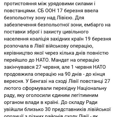
протистояння між урядовими силами і
повстанцями. СБ ООН 17 березня ввела
безпольотну зону над Лівією. Для
забезпечення безпольотної зони, ембарго на
поставки зброї і захисту цивільного
населення коаліція західних країн 19 березня
розпочала в Лівії військову операцію,
керівництво якої через кілька днів повністю
перейшло до НАТО. Мандат на операцію
закінчувався 27 червня, але 1 червня НАТО
продовжила операцію на 90 днів - до кінця
вересня. У Бенгазі на сході Лівії повстанці 27
лютого сформували перехідну Національну
раду, яку оголосили єдиним легітимним
органом влади в країні. До складу Ради
увійшли близько 30 представників лівійської
опозиції з різних районів сходу Лівії - як