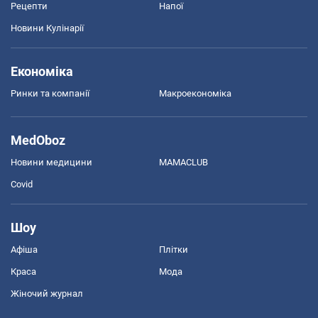
Рецепти
Напої
Новини Кулінарії
Економіка
Ринки та компанії
Макроекономіка
MedOboz
Новини медицини
MAMACLUB
Covid
Шоу
Афіша
Плітки
Краса
Мода
Жіночий журнал