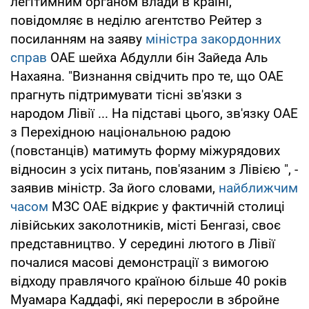
легітимним органом влади в країні,
повідомляє в неділю агентство Рейтер з
посиланням на заяву
міністра закордонних
справ
ОАЕ шейха Абдулли бін Зайеда Аль
Нахаяна. "Визнання свідчить про те, що ОАЕ
прагнуть підтримувати тісні зв'язки з
народом Лівії ... На підставі цього, зв'язку ОАЕ
з Перехідною національною радою
(повстанців) матимуть форму міжурядових
відносин з усіх питань, пов'язаним з Лівією ", -
заявив міністр. За його словами,
найближчим
часом
МЗС ОАЕ відкриє у фактичній столиці
лівійських заколотників, місті Бенгазі, своє
представництво. У середині лютого в Лівії
почалися масові демонстрації з вимогою
відходу правлячого країною більше 40 років
Муамара Каддафі, які переросли в збройне