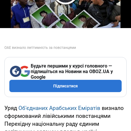
Play Video
Будьте першими у курсі головного —
підпишіться на Новини на OBOZ.UA у
Google
Підписатися
Уряд
Об'єднаних Арабських Еміратів
визнало
сформований лівійськими повстанцями
Перехідну національну раду єдиним