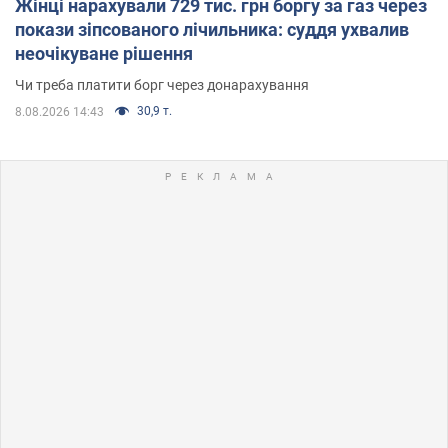
Жінці нарахували 729 тис. грн боргу за газ через
покази зіпсованого лічильника: суддя ухвалив
неочікуване рішення
Чи треба платити борг через донарахування
30,9 т.
8.08.2026 14:43