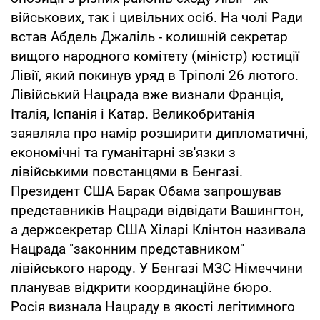
військових, так і цивільних осіб. На чолі Ради
встав Абдель Джаліль - колишній секретар
вищого народного комітету (міністр) юстиції
Лівії, який покинув уряд в Тріполі 26 лютого.
Лівійський Нацрада вже визнали Франція,
Італія, Іспанія і Катар. Великобританія
заявляла про намір розширити дипломатичні,
економічні та гуманітарні зв'язки з
лівійськими повстанцями в Бенгазі.
Президент США Барак Обама запрошував
представників Нацради відвідати Вашингтон,
а держсекретар США Хіларі Клінтон називала
Нацрада "законним представником"
лівійського народу. У Бенгазі МЗС Німеччини
планував відкрити координаційне бюро.
Росія визнала Нацраду в якості легітимного