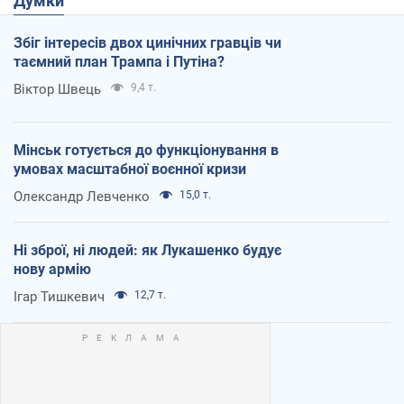
Думки
Збіг інтересів двох цинічних гравців чи
таємний план Трампа і Путіна?
Віктор Швець
9,4 т.
Мінськ готується до функціонування в
умовах масштабної воєнної кризи
Олександр Левченко
15,0 т.
Ні зброї, ні людей: як Лукашенко будує
нову армію
Ігар Тишкевич
12,7 т.