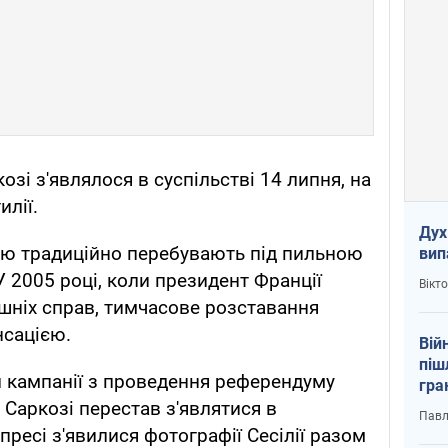
зі з'являлося в суспільстві 14 липня, на
илії.
Дух
ою традиційно перебувають під пильною
вип
 2005 році, коли президент Франції
Вікт
ішніх справ, тимчасове розставання
нсацією.
Вій
піш
ал кампанії з проведення референдуму
гра
юту
 Саркозі перестав з'являтися в
Павл
 пресі з'явилися фотографії Сесілії разом