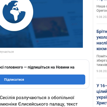
легко
Наша с
Орегон
9.08.20
Брітн
укола
насл
косм
так 
Помітн
зберіг
тижні
сі головного — підпишіться на Новини на
9.08.20
Підписатися
У 16
цілий
укра
 Сесілія розлучаються з обопільної
Хрис
комюніке Єлисейського палацу, текст