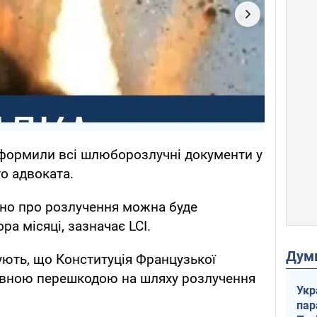
формили всі шлюборозлучні документи у
о адвоката.
йно про розлучення можна буде
ра місяці, зазначає LCI.
Дум
ють, що Конституція Французької
овною перешкодою на шляху розлучення
Укр
пар