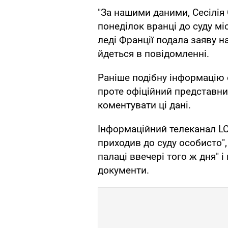
"За нашими даними, Сесілія 
понеділок вранці до суду мі
леді Франції подала заяву на
йдеться в повідомленні.
Раніше подібну інформацію 
проте офіційний представн
коментувати ці дані.
Інформаційний телеканал LC
приходив до суду особисто"
палаці ввечері того ж дня" і
документи.