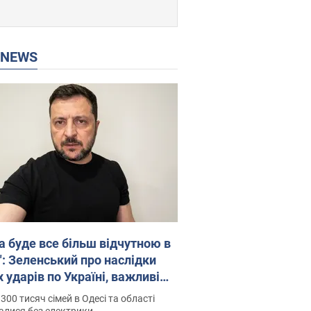
P NEWS
а буде все більш відчутною в
": Зеленський про наслідки
 ударів по Україні, важливі
 й атаки по об'єктах ворога.
300 тисяч сімей в Одесі та області
о
алися без електрики