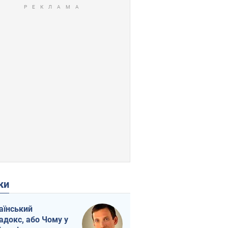
ки
аїнський
адокс, або Чому у