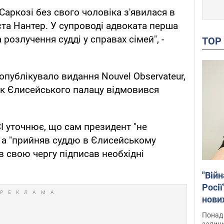
Саркозі без свого чоловіка з'явилася в
ста Нантер. У супроводі адвоката перша
 розлучення судді у справах сімей", -
TO
опублікувало видання Nouvel Observateur,
ик Єлисейського палацу відмовився
I уточнює, що сам президент "не
, а "прийняв суддю в Єлисейському
 в свою чергу підписав необхідні
"Війн
Росії
нових
звіти
Понад 
Віде
залиш