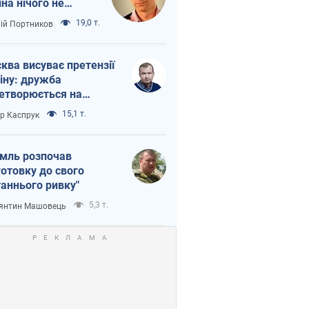
іна нічого не
шло з Україною
19,0 т.
лій Портников
ква висуває претензії
іну: дружба
етворюється на
ежність Росії від
15,1 т.
ор Каспрук
таю
мль розпочав
готовку до свого
таннього ривку"
5,3 т.
янтин Машовець