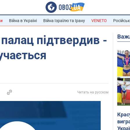
ни
Війна в Україні
Війна Ізраїлю та Ірану
VENETO
Російськ
Важ
палац підтвердив -
учається
Читать на русском
Крас
вигр
Украї