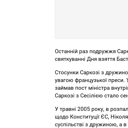
Останній раз подружжя Сарко
святкуванні Дня взяття Баст
Стосунки Саркозі з дружин
увагою французької преси. У
займав пост міністра внутр
Саркозі з Сесілією стало се
У травні 2005 року, в розп
щодо Конституції ЄС, Ніколя
суспільстві з дружиною, а в