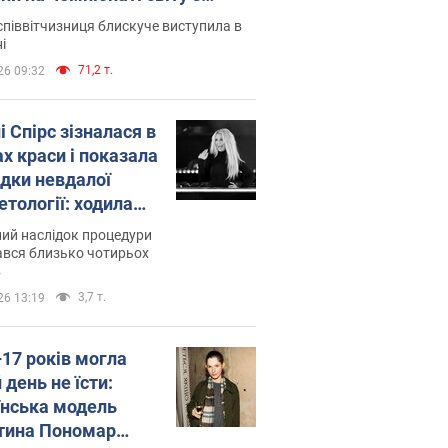
ї атлетики U20. Відео
піввітчизниця блискуче виступила в
і
71,2 т.
26 09:32
і Спірс зізналася в
х краси і показала
ідки невдалої
етології: ходила
майже місяць
ий наслідок процедури
ався близько чотирьох
в
3,7 т.
26 13:19
–17 років могла
 день не їсти:
їнська модель
тина Пономар