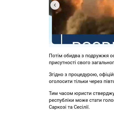
Потім обидва з подружжя о
присутності свого загальног
Згідно з процедурою, офіці
оголосити тільки через півто
Тим часом юристи стверджу
республіки може стати гол
Саркозі та Сесілії.