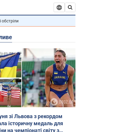
і обстріли
ливе
уня зі Львова з рекордом
ала історичну медаль для
ни на чемпіонаті світу з