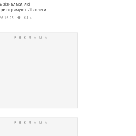
овіла про страшний
 зізналася, які
модельної кар’єри
ри отримують її колеги
8,1 т.
26 16:25