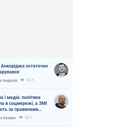
 Анкоріджа остаточно
арувався
6,2 т.
ор Андрусів
на і медіа: політика
ла в соцмережі, а ЗМІ
ють за правилами
б
3,3 т.
о Казарін