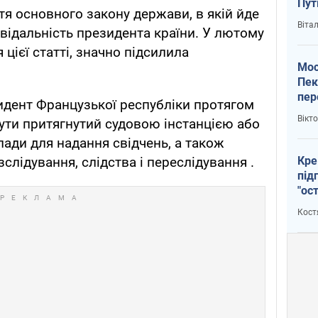
Пут
тя основного закону держави, в якій йде
вий
Віта
відальність президента країни. У лютому
 цієї статті, значно підсилила
Мос
Пек
пер
зидент Французької республіки протягом
зал
Вікт
бути притягнутий судовою інстанцією або
Ки
лади для надання свідчень, а також
Кре
зслідування, слідства і переслідування .
під
"ос
Кост