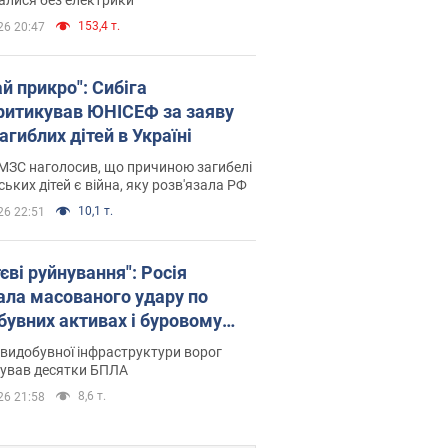
153,4 т.
26 20:47
й прикро": Сибіга
ритикував ЮНІСЕФ за заяву
агиблих дітей в Україні
МЗС наголосив, що причиною загибелі
ських дітей є війна, яку розв'язала РФ
10,1 т.
26 22:51
єві руйнування": Росія
ала масованого удару по
бувних активах і буровому
анчику "Укрнафти"
видобувної інфраструктури ворог
сував десятки БПЛА
8,6 т.
26 21:58