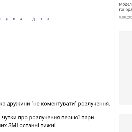
розп
Модель
бік 
гонора
9.08.20
ідео дня
екс-дружини "не коментувати" розлучення.
 чутки про розлучення першої пари
них ЗМІ останні тижні.