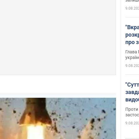
9.08.20
"Вкра
розк
про з
Глава 
україн
9.08.20
"Сутт
завд
видо
майд
Проти 
засто
9.08.20