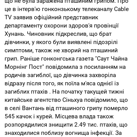
що не була заражена пташиним грипом. Про
це в інтерв'ю гонконзькому телеканалу Cable
TV заявив офіційний представник
департаменту охорони здоров'я провінції
Хунань. Чиновник підкреслив, що брат
дівчинки, у якого були виявлені підозрілі
симптоми, також не хворий на пташиний
грип. Раніше гонконгська газета "Саут Чайна
Морнінг Пост" повідомила з посиланням на
родичів загиблої, що дівчинка захворіла
відразу після того, як поїла м'яса однієї із
загиблих птахів . На початку такущей тижні
китайське агентство Сіньхуа повідомило, що
в селі Вантань від пташиного грипу померло
545 качок і курей. Місцева влада також
розпорядилися знищити 2.49 тис. птахів, що
знаходилися поблизу вогнища інфекції. За