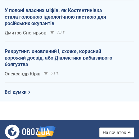
У полоні власних міфів: як Костянтинівка
стала головною ідеологічною пасткою для
російських окупантів
Дмитро Снєгирьов
7,3 т.
Рекрутинг: оновлений і, схоже, корисний
ворожий досвід, або Діалектика вибагливого
боягузтва
Олександр Кірш
6,1 т.
Всі думки
На початок