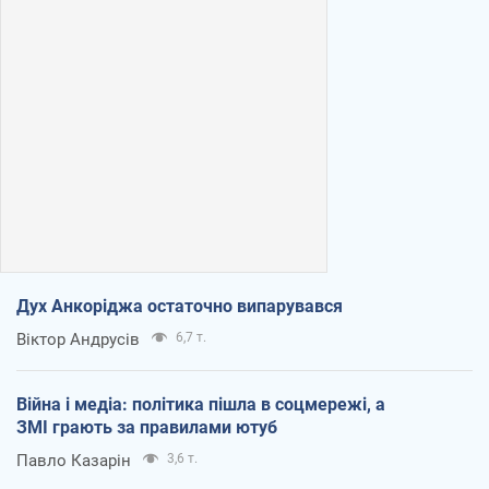
Дух Анкоріджа остаточно випарувався
Віктор Андрусів
6,7 т.
Війна і медіа: політика пішла в соцмережі, а
ЗМІ грають за правилами ютуб
Павло Казарін
3,6 т.