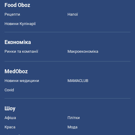
Food Oboz
Рецепти
Напої
Новини Кулінарії
Економіка
Ринки та компанії
Макроекономіка
MedOboz
Новини медицини
MAMACLUB
Covid
Шоу
Афіша
Плітки
Краса
Мода