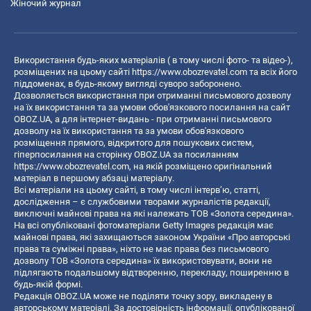
Жіночий журнал
Використання будь-яких матеріалів ( в тому числі фото- та відео-),
розміщених на цьому сайті
https://www.obozrevatel.com
та всіх його
піддоменах, в будь-якому вигляді суворо заборонено.
Дозволяється використання при отриманні письмового дозволу
на їх використання та за умови обов'язкового посилання на сайт
OBOZ.UA, а для інтернет-видань - при отриманні письмового
дозволу на їх використання та за умови обов'язкового
розміщення прямого, відкритого для пошукових систем,
гіперпосилання на сторінку OBOZ.UA за посиланням
https://www.obozrevatel.com
, на якій розміщено оригінальний
матеріал в першому абзаці матеріалу.
Всі матеріали на цьому сайті, в тому числі інтерв’ю, статті,
дослідження – є службовими творами журналістів редакції,
виключні майнові права на які належать ТОВ «Золота середина».
На всі опубліковані фотоматеріали Getty Images редакція має
майнові права, які захищаються законом України «Про авторські
права та суміжні права», ніхто не має права без письмового
дозволу ТОВ «Золота середина» їх використовувати, вони не
підлягають подальшому відтворенню, перекладу, поширенню в
будь-якій формі.
Редакція OBOZ.UA може не поділяти точку зору, викладену в
авторському матеріалі. За достовірність інформації, опублікованої