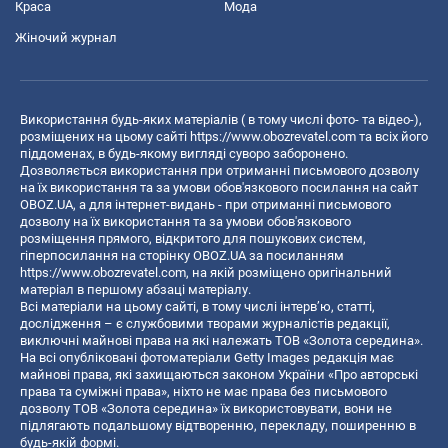
Краса
Мода
Жіночий журнал
Використання будь-яких матеріалів ( в тому числі фото- та відео-),
розміщених на цьому сайті
https://www.obozrevatel.com
та всіх його
піддоменах, в будь-якому вигляді суворо заборонено.
Дозволяється використання при отриманні письмового дозволу
на їх використання та за умови обов'язкового посилання на сайт
OBOZ.UA, а для інтернет-видань - при отриманні письмового
дозволу на їх використання та за умови обов'язкового
розміщення прямого, відкритого для пошукових систем,
гіперпосилання на сторінку OBOZ.UA за посиланням
https://www.obozrevatel.com
, на якій розміщено оригінальний
матеріал в першому абзаці матеріалу.
Всі матеріали на цьому сайті, в тому числі інтерв’ю, статті,
дослідження – є службовими творами журналістів редакції,
виключні майнові права на які належать ТОВ «Золота середина».
На всі опубліковані фотоматеріали Getty Images редакція має
майнові права, які захищаються законом України «Про авторські
права та суміжні права», ніхто не має права без письмового
дозволу ТОВ «Золота середина» їх використовувати, вони не
підлягають подальшому відтворенню, перекладу, поширенню в
будь-якій формі.