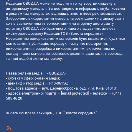
Редакція OBOZ.UA може не поділяти точку зору, викладену в
авторському матеріалі. За достовірність інформації, опублікованої
в рекламних матеріалах, відповідальність несе рекламодавець.
Заборонено використання матеріалів розміщених на цьому сайті,
хоч із зазначенням гіперпосилання на сторінку цього сайту,
логотипу OBOZ.UA або будь-якого іншого згадування, але без
письмового дозволу Редакції/ТОВ «Золота середина»
Незаконним використанням матеріалів буде вважатися: будь-яке
копiювання, публiкацiя, передрук, наступне поширення,
використання, переробка з використанням, включенням до
складу інших матеріалів, розповсюдження, адаптація, переклад
та інші подібні зміни матеріалу.
Назва онлайн медіа — «OBOZ.UA»
- суб'єкт у сфері онлайн медіа;
- ідентифікатор медіа — R40-06156;
- поштова адреса — вул. Деревообробна, буд. 7, м. Київ, 01013;
- адреса електронної пошти —
[email protected]
; - телефон — (044)
585 46 20
© 2026 Всі права захищені, ТОВ "Золота середина".