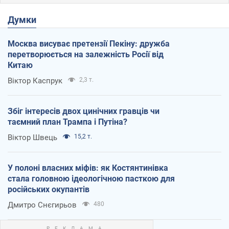
Думки
Москва висуває претензії Пекіну: дружба
перетворюється на залежність Росії від
Китаю
Віктор Каспрук
2,3 т.
Збіг інтересів двох цинічних гравців чи
таємний план Трампа і Путіна?
Віктор Швець
15,2 т.
У полоні власних міфів: як Костянтинівка
стала головною ідеологічною пасткою для
російських окупантів
Дмитро Снєгирьов
480