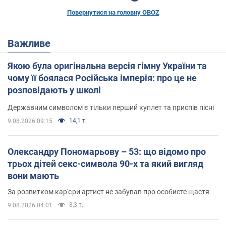
Повернутися на головну OBOZ
Важливе
Якою була оригінальна версія гімну України та
чому її боялася Російська імперія: про це не
розповідають у школі
Державним символом є тільки перший куплет та приспів пісні
14,1 т.
9.08.2026 09:15
Олександру Пономарьову – 53: що відомо про
трьох дітей секс-символа 90-х та який вигляд
вони мають
За розвитком кар'єри артист не забував про особисте щастя
8,3 т.
9.08.2026 04:01