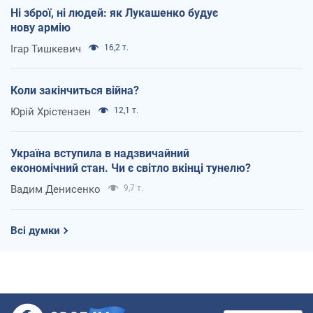
Ні зброї, ні людей: як Лукашенко будує
нову армію
Ігар Тишкевич
16,2 т.
Коли закінчиться війна?
Юрій Хрістензен
12,1 т.
Україна вступила в надзвичайний
економічний стан. Чи є світло вкінці тунелю?
Вадим Денисенко
9,7 т.
Всі думки