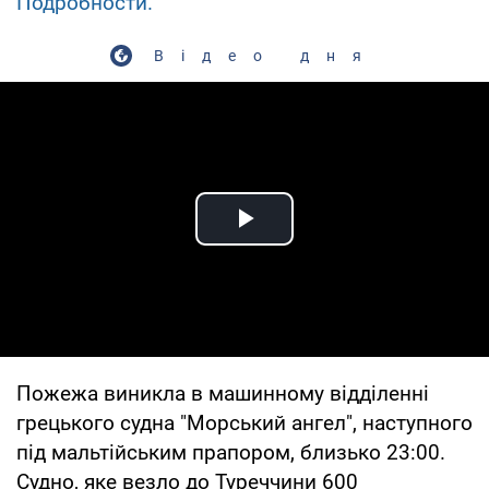
Подробности.
Відео дня
Play Video
Пожежа виникла в машинному відділенні
грецького судна "Морський ангел", наступного
під мальтійським прапором, близько 23:00.
Судно, яке везло до Туреччини 600