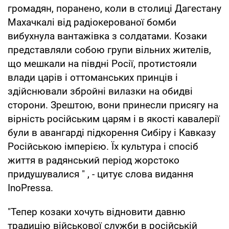
громадян, поранено, коли в столиці Дагестану
Махачкалі від радіокерованої бомби
вибухнула вантажівка з солдатами. Козаки
представляли собою групи вільних жителів,
що мешкали на півдні Росії, протистояли
влади царів і оттоманських принців і
здійснювали збройні вилазки на обидві
сторони. Зрештою, вони принесли присягу на
вірність російським царям і в якості кавалерії
були в авангарді підкорення Сибіру і Кавказу
Російською імперією. Їх культура і спосіб
життя в радянський період жорстоко
придушувалися " , - цитує слова видання
InoPressa.
"Тепер козаки хочуть відновити давню
традицію військової служби в російській