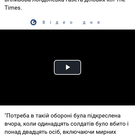
Times.
Відео дня
Play Video
"Потреба в такій обороні була підкреслена
вчора, коли одинадцять солдатів було вбито і
понад двадцять осіб, включаючи мирних