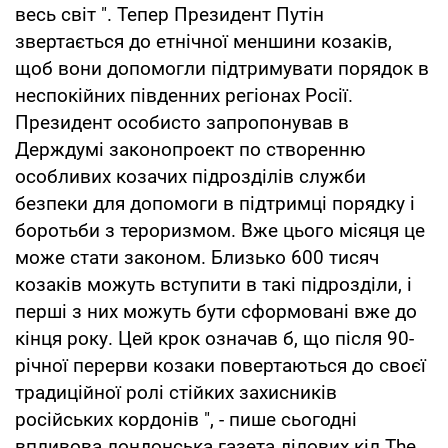
весь світ ". Тепер Президент Путін
звертається до етнічної меншини козаків,
щоб вони допомогли підтримувати порядок в
неспокійних південних регіонах Росії.
Президент особисто запропонував в
Держдумі законопроект по створенню
особливих козачих підрозділів служби
безпеки для допомоги в підтримці порядку і
боротьби з тероризмом. Вже цього місяця це
може стати законом. Близько 600 тисяч
козаків можуть вступити в такі підрозділи, і
перші з них можуть бути сформовані вже до
кінця року. Цей крок означав б, що після 90-
річної перерви козаки повертаються до своєї
традиційної ролі стійких захисників
російських кордонів ", - пише сьогодні
впливова лондонська газета ділових кіл The