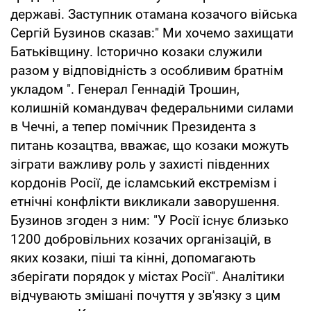
державі. Заступник отамана козачого війська
Сергій Бузинов сказав:" Ми хочемо захищати
Батьківщину. Історично козаки служили
разом у відповідність з особливим братнім
укладом ". Генерал Геннадій Трошин,
колишній командувач федеральними силами
в Чечні, а тепер помічник Президента з
питань козацтва, вважає, що козаки можуть
зіграти важливу роль у захисті південних
кордонів Росії, де ісламський екстремізм і
етнічні конфлікти викликали заворушення.
Бузинов згоден з ним: "У Росії існує близько
1200 добровільних козачих організацій, в
яких козаки, піші та кінні, допомагають
зберігати порядок у містах Росії". Аналітики
відчувають змішані почуття у зв'язку з цим