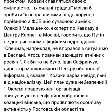
проектом. Козаки славляться своєю
сміливістю, і їх сильні традиції могли б
зробити їх невразливими щодо корупції -
порівняно з ФСБ або сучасною армією.
Олексій Малашенко, експерт по Кавказу з
Центру Карнегі в Москві, говорить, що Путін
не довіряє своїм офіційним підрозділам.
"Спецназ, наприклад, не впорався з ситуацією
в Беслані. Хтось повинен захищати етнічних
росіян ". Як би то не було, Іван Сафранчук,
директор московського Центру оборонної
інформації, сказав:" Козаки зараз невіддільні
від націоналізму. Цей план дуже небезпечний
". Окремі правозахисні організації
звинувачують неофіційні добровільні
козацькі війська, що проявляють особливу
активність у Ростовській області та