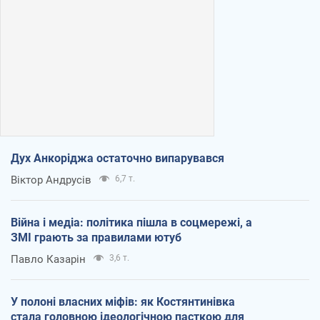
Дух Анкоріджа остаточно випарувався
Віктор Андрусів
6,7 т.
Війна і медіа: політика пішла в соцмережі, а
ЗМІ грають за правилами ютуб
Павло Казарін
3,6 т.
У полоні власних міфів: як Костянтинівка
стала головною ідеологічною пасткою для