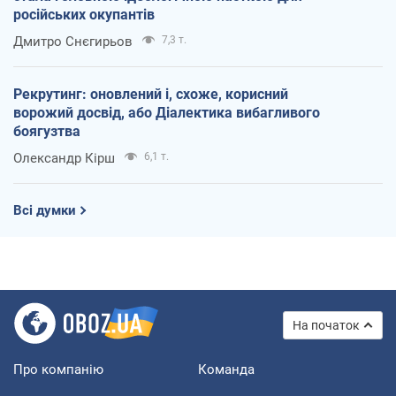
російських окупантів
Дмитро Снєгирьов
7,3 т.
Рекрутинг: оновлений і, схоже, корисний
ворожий досвід, або Діалектика вибагливого
боягузтва
Олександр Кірш
6,1 т.
Всі думки
На початок
Про компанію
Команда