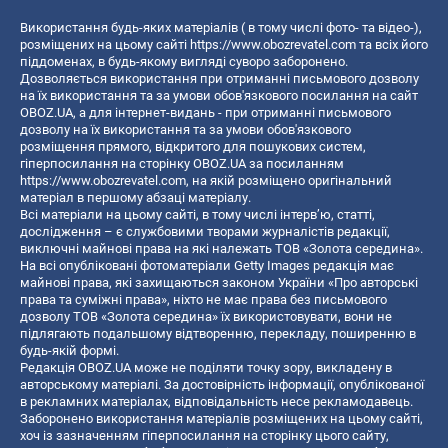
Використання будь-яких матеріалів ( в тому числі фото- та відео-),
розміщених на цьому сайті
https://www.obozrevatel.com
та всіх його
піддоменах, в будь-якому вигляді суворо заборонено.
Дозволяється використання при отриманні письмового дозволу
на їх використання та за умови обов'язкового посилання на сайт
OBOZ.UA, а для інтернет-видань - при отриманні письмового
дозволу на їх використання та за умови обов'язкового
розміщення прямого, відкритого для пошукових систем,
гіперпосилання на сторінку OBOZ.UA за посиланням
https://www.obozrevatel.com
, на якій розміщено оригінальний
матеріал в першому абзаці матеріалу.
Всі матеріали на цьому сайті, в тому числі інтерв’ю, статті,
дослідження – є службовими творами журналістів редакції,
виключні майнові права на які належать ТОВ «Золота середина».
На всі опубліковані фотоматеріали Getty Images редакція має
майнові права, які захищаються законом України «Про авторські
права та суміжні права», ніхто не має права без письмового
дозволу ТОВ «Золота середина» їх використовувати, вони не
підлягають подальшому відтворенню, перекладу, поширенню в
будь-якій формі.
Редакція OBOZ.UA може не поділяти точку зору, викладену в
авторському матеріалі. За достовірність інформації, опублікованої
в рекламних матеріалах, відповідальність несе рекламодавець.
Заборонено використання матеріалів розміщених на цьому сайті,
хоч із зазначенням гіперпосилання на сторінку цього сайту,