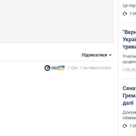
Це пер
7.0
"Верн
Украї
трив
карт
Підписатися
Учасн
щоденн
Світ
На півночі Італії...
7.08.20
Сена
Грема
далі
Докуме
обмеж
7.0