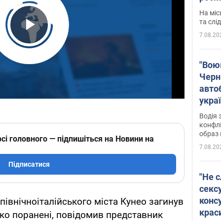
полі
На міс
Віде
та слі
7.08.20
Play Video
"Воюю
Черн
авто
укра
і поп
Водія 
конфлі
образ 
сі головного — підпишіться на Новини на
7.08.20
Підписатися
"Не с
сексу
конс
північноіталійського міста Кунео загинув
крас
жко поранені, повідомив представник