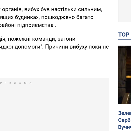
органів, вибух був настільки сильним,
оящих будинках, пошкоджено багато
районі підприємства .
TO
ція, пожежні команди, загони
идкої допомоги". Причини вибуху поки не
Зеле
Сербі
Вучи