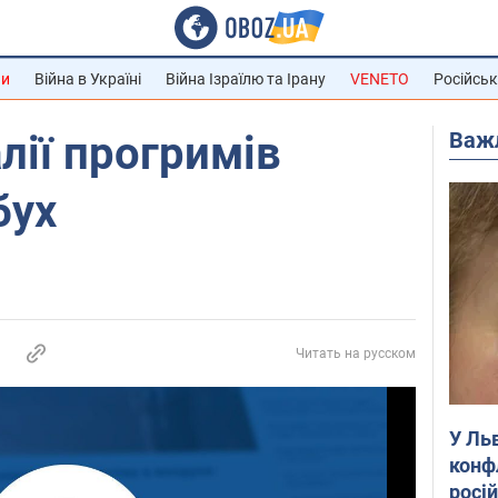
ни
Війна в Україні
Війна Ізраїлю та Ірану
VENETO
Російськ
Важ
алії прогримів
бух
Читать на русском
У Ль
конф
росі