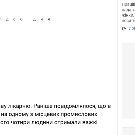
після
Праців
розг
надава
жінки,
Фото
ідео дня
носить
7.0
еву лікарню. Раніше повідомлялося, що в
 на одному з місцевих промислових
якого чотири людини отримали важкі