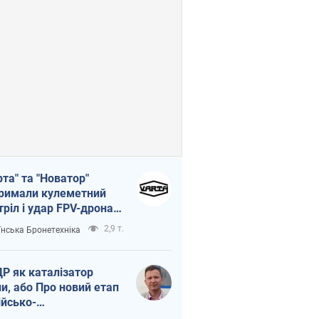
рта" та "Новатор"
римали кулеметний
тріл і удар FPV-дрона,
тувавши життя
2,9 т.
їнська Бронетехніка
церу ЗСУ
Р як каталізатор
ни, або Про новий етап
ійсько-
нічнокорейського