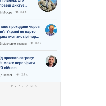
а планом: хто
правді диктує
п війни
8,4 т.
ій Місюра
 вже проходили через
ше": Україні не варто
даватися зневірі через
етний терор
8,0 т.
ій Марченко, експерт
ід проспав загрозу:
ія може перевірити
О війною
2,8 т.
ід Невзлін