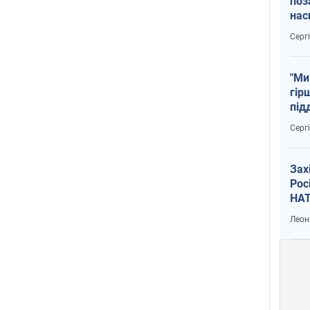
поз
нас
тем
Серг
"Ми
гір
під
рак
Серг
Зах
Рос
НАТ
Леон