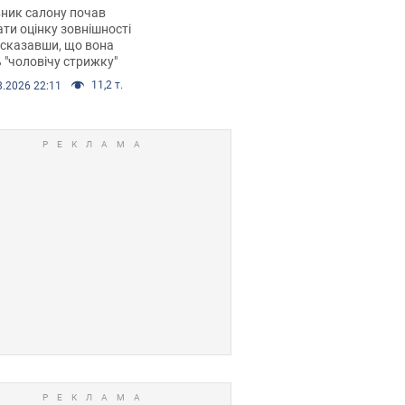
 хімієтерапії,
ник салону почав
орівся скандал.
ти оцінку зовнішності
 сказавши, що вона
 "чоловічу стрижку"
11,2 т.
8.2026 22:11