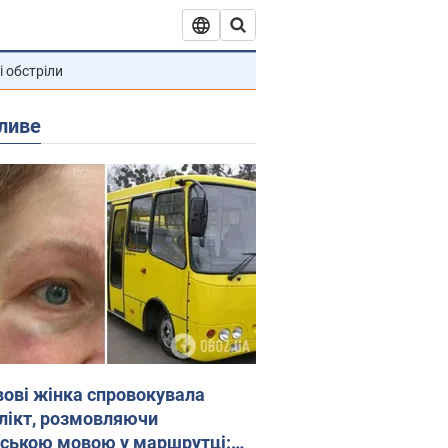
і обстріли
ливе
вові жінка спровокувала
лікт, розмовляючи
йською мовою у маршрутці: