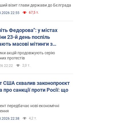
ший візит глави держави до Бєлграда
67,5 т.
8.2026 22:55
іть Федорова": у містах
ни 23-й день поспіль
ають масові мітинги з
онками. Фото і відео
ики акцій продовжують серію
их протестів
2,0 т.
26 22:22
т США схвалив законопроєкт
 про санкції проти Росії: що
нт передбачає нові економічні
ення
4,2 т.
8.2026 22:38