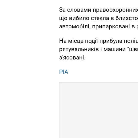
За словами правоохоронних 
що вибило стекла в близст
автомобілі, припарковані в 
На місце події прибула полі
рятувальників і машини "шв
з'ясовані.
РІА