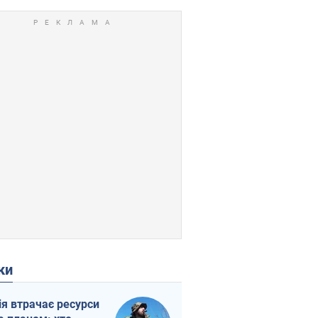
ки
ія втрачає ресурси