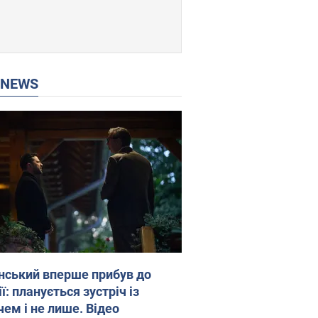
P NEWS
нський вперше прибув до
ї: планується зустріч із
чем і не лише. Відео