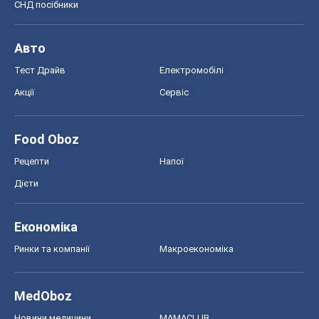
СНД посібники
Авто
Тест Драйв
Електромобілі
Акції
Сервіс
Food Oboz
Рецепти
Напої
Дієти
Економіка
Ринки та компанії
Макроекономіка
MedOboz
Новини медицини
MAMACLUB