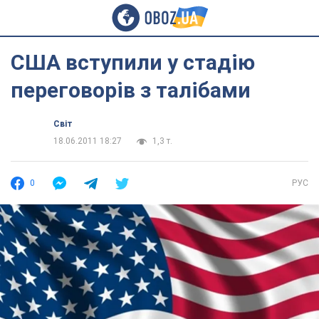
США вступили у стадію
переговорів з талібами
Світ
18.06.2011 18:27
1,3 т.
0
РУС