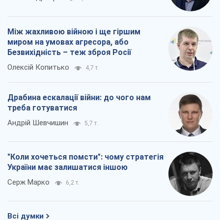
Між жахливою війною і ще гіршим
миром на умовах агресора, або
Безвихідність – теж зброя Росії
Олексій Копитько
4,7 т.
Драбина ескалації війни: до чого нам
треба готуватися
Андрій Шевчишин
5,7 т.
"Коли хочеться помсти": чому стратегія
України має залишатися іншою
Серж Марко
6,2 т.
Всі думки