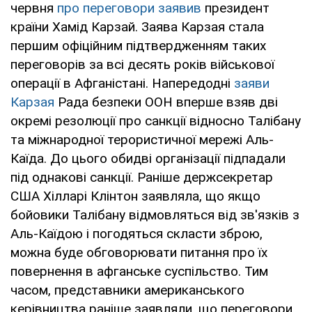
червня
про переговори заявив
президент
країни Хамід Карзай. Заява Карзая стала
першим офіційним підтвердженням таких
переговорів за всі десять років військової
операції в Афганістані. Напередодні
заяви
Карзая
Рада безпеки ООН вперше взяв дві
окремі резолюції про санкції відносно Талібану
та міжнародної терористичної мережі Аль-
Каїда. До цього обидві організації підпадали
під однакові санкції. Раніше держсекретар
США Хілларі Клінтон заявляла, що якщо
бойовики Талібану відмовляться від зв'язків з
Аль-Каїдою і погодяться скласти зброю,
можна буде обговорювати питання про їх
повернення в афганське суспільство. Тим
часом, представники американського
керівництва раніше заявляли, що переговори