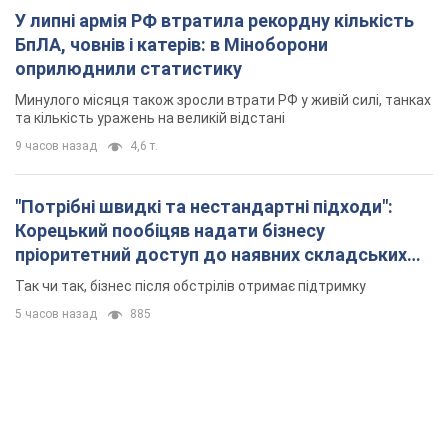
У липні армія РФ втратила рекордну кількість
БпЛА, човнів і катерів: в Міноборони
оприлюднили статистику
Минулого місяця також зросли втрати РФ у живій силі, танках
та кількість уражень на великій відстані
9 часов назад
4,6 т.
"Потрібні швидкі та нестандартні підходи":
Корецький пообіцяв надати бізнесу
пріоритетний доступ до наявних складських
приміщень
Так чи так, бізнес після обстрілів отримає підтримку
5 часов назад
885