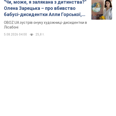
"Чи, може, я залякана з дитинства?"
Олена Зарецька – про вбивство
бабусі-дисидентки Алли Горської,
критику Дмитра Стуса та втечу в
OBOZ.UA зустрів онуку художниці-дисидентки в
Португалію з 5 дітьми
Лісабоні
5.08.2026 04:00
25,8 т.