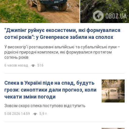
"Джипінг руйнує екосистеми, які формувалися
сотні років": у Greenpeace забили на сполох
У високогір'ї розташовані альпійські та субальпійські луки –
рідкісні природні комплекси, які формувалися протягом
сотень років
6 часов назад
516
Спека в Україні піде на спад, будуть
грози: синоптики дали прогноз, коли
чекати зміни погоди
Зовсім скоро спека поступово відступить
5.08.2026 14:59
5,9 т.