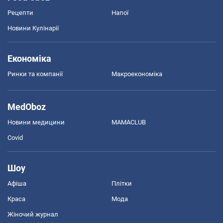
Рецепти
Напої
Новини Кулінарії
Економіка
Ринки та компанії
Макроекономіка
MedOboz
Новини медицини
MAMACLUB
Covid
Шоу
Афіша
Плітки
Краса
Мода
Жіночий журнал