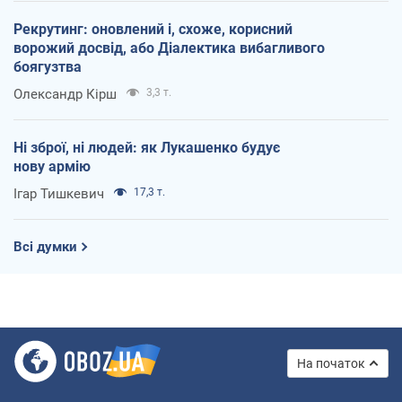
Рекрутинг: оновлений і, схоже, корисний
ворожий досвід, або Діалектика вибагливого
боягузтва
Олександр Кірш
3,3 т.
Ні зброї, ні людей: як Лукашенко будує
нову армію
Ігар Тишкевич
17,3 т.
Всі думки
На початок