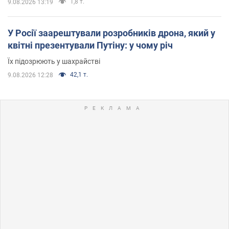
1,8 т.
9.08.2026 13:19
У Росії заарештували розробників дрона, який у
квітні презентували Путіну: у чому річ
Їх підозрюють у шахрайстві
42,1 т.
9.08.2026 12:28