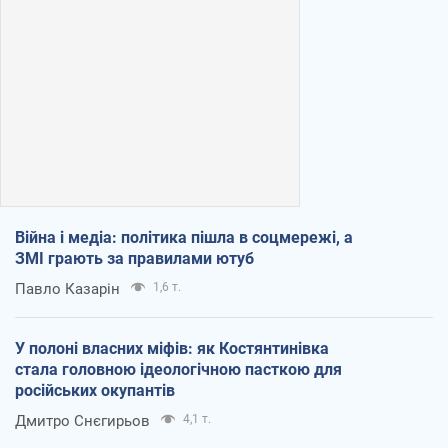
Війна і медіа: політика пішла в соцмережі, а
ЗМІ грають за правилами ютуб
Павло Казарін
1,6 т.
У полоні власних міфів: як Костянтинівка
стала головною ідеологічною пасткою для
російських окупантів
Дмитро Снєгирьов
4,1 т.