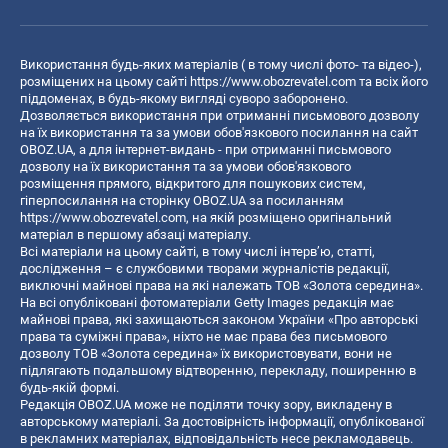
Використання будь-яких матеріалів ( в тому числі фото- та відео-),
розміщених на цьому сайті
https://www.obozrevatel.com
та всіх його
піддоменах, в будь-якому вигляді суворо заборонено.
Дозволяється використання при отриманні письмового дозволу
на їх використання та за умови обов'язкового посилання на сайт
OBOZ.UA, а для інтернет-видань - при отриманні письмового
дозволу на їх використання та за умови обов'язкового
розміщення прямого, відкритого для пошукових систем,
гіперпосилання на сторінку OBOZ.UA за посиланням
https://www.obozrevatel.com
, на якій розміщено оригінальний
матеріал в першому абзаці матеріалу.
Всі матеріали на цьому сайті, в тому числі інтерв’ю, статті,
дослідження – є службовими творами журналістів редакції,
виключні майнові права на які належать ТОВ «Золота середина».
На всі опубліковані фотоматеріали Getty Images редакція має
майнові права, які захищаються законом України «Про авторські
права та суміжні права», ніхто не має права без письмового
дозволу ТОВ «Золота середина» їх використовувати, вони не
підлягають подальшому відтворенню, перекладу, поширенню в
будь-якій формі.
Редакція OBOZ.UA може не поділяти точку зору, викладену в
авторському матеріалі. За достовірність інформації, опублікованої
в рекламних матеріалах, відповідальність несе рекламодавець.