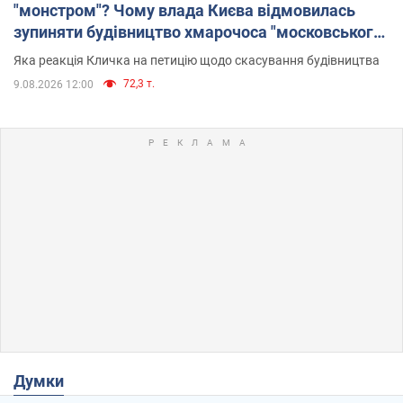
"монстром"? Чому влада Києва відмовилась
зупиняти будівництво хмарочоса "московського
вірянина"
Яка реакція Кличка на петицію щодо скасування будівництва
72,3 т.
9.08.2026 12:00
Думки