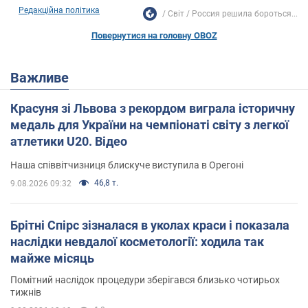
Редакційна політика
Світ
Россия решила бороться...
Повернутися на головну OBOZ
Важливе
Красуня зі Львова з рекордом виграла історичну
медаль для України на чемпіонаті світу з легкої
атлетики U20. Відео
Наша співвітчизниця блискуче виступила в Орегоні
46,8 т.
9.08.2026 09:32
Брітні Спірс зізналася в уколах краси і показала
наслідки невдалої косметології: ходила так
майже місяць
Помітний наслідок процедури зберігався близько чотирьох
тижнів