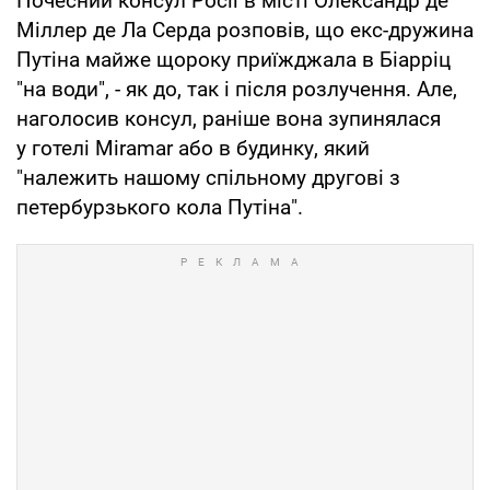
Почесний консул Росії в місті Олександр де
Міллер де Ла Серда розповів, що екс-дружина
Путіна майже щороку приїжджала в Біарріц
"на води", - як до, так і після розлучення. Але,
наголосив консул, раніше вона зупинялася
у готелі Miramar або в будинку, який
"належить нашому спільному другові з
петербурзького кола Путіна".