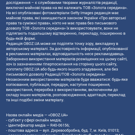
дослідження – є службовими творами журналістів редакції,
виключні майнові права на які належать ТОВ «Золота середина».
На всі опубліковані фотоматеріали Getty Images редакція має
майнові права, які захищаються законом України «Про авторські
права та суміжні права», ніхто не має права без письмового
дозволу ТОВ «Золота середина» їх використовувати, вони не
підлягають подальшому відтворенню, перекладу, поширенню в
будь-якій формі.
Редакція OBOZ.UA може не поділяти точку зору, викладену в
авторському матеріалі. За достовірність інформації, опублікованої
в рекламних матеріалах, відповідальність несе рекламодавець.
Заборонено використання матеріалів розміщених на цьому сайті,
хоч із зазначенням гіперпосилання на сторінку цього сайту,
логотипу OBOZ.UA або будь-якого іншого згадування, але без
письмового дозволу Редакції/ТОВ «Золота середина»
Незаконним використанням матеріалів буде вважатися: будь-яке
копiювання, публiкацiя, передрук, наступне поширення,
використання, переробка з використанням, включенням до
складу інших матеріалів, розповсюдження, адаптація, переклад
та інші подібні зміни матеріалу.
Назва онлайн медіа — «OBOZ.UA»
- суб'єкт у сфері онлайн медіа;
- ідентифікатор медіа — R40-06156;
- поштова адреса — вул. Деревообробна, буд. 7, м. Київ, 01013;