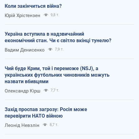
Коли закінчиться війна?
Юрій Хрістензен
9,8 т.
Україна вступила в надзвичайний
економічний стан. Чи є світло вкінці тунелю?
Вадим Денисенко
7,9 т.
Чий буде Крим, той і переможе (NSJ), а
українських футбольних чиновників можуть
назвати вбивцями
Олександр Кірш
7,7 т.
Захід проспав загрозу: Росія може
перевірити НАТО війною
Леонід Невзлін
8,7 т.