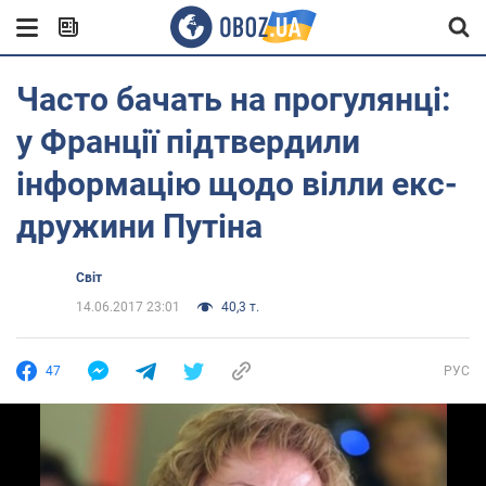
Часто бачать на прогулянці:
у Франції підтвердили
інформацію щодо вілли екс-
дружини Путіна
Світ
14.06.2017 23:01
40,3 т.
47
РУС