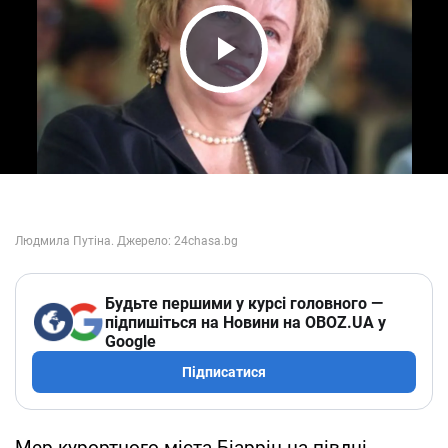
Play Video
Будьте першими у курсі головного —
підпишіться на Новини на OBOZ.UA у
Google
Підписатися
Мер курортного міста Біарріц на півдні