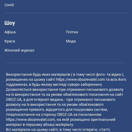
Covid
Шоу
Афіша
Плітки
Краса
Мода
Жіночий журнал
Використання будь-яких матеріалів ( в тому числі фото- та відео-),
розміщених на цьому сайті
https://www.obozrevatel.com
та всіх його
піддоменах, в будь-якому вигляді суворо заборонено.
Дозволяється використання при отриманні письмового дозволу
на їх використання та за умови обов'язкового посилання на сайт
OBOZ.UA, а для інтернет-видань - при отриманні письмового
дозволу на їх використання та за умови обов'язкового
розміщення прямого, відкритого для пошукових систем,
гіперпосилання на сторінку OBOZ.UA за посиланням
https://www.obozrevatel.com
, на якій розміщено оригінальний
матеріал в першому абзаці матеріалу.
Всі матеріали на цьому сайті, в тому числі інтерв’ю, статті,