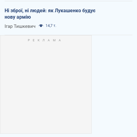
Ні зброї, ні людей: як Лукашенко будує
нову армію
Ігар Тишкевич
14,7 т.