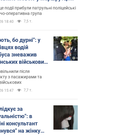
ція склала адмінпротокол.
це події прибули патрульні поліцейські
о
дчо-оперативна група
7,5 т.
26 18:40
ть, бо дурні": у
івцях водій
буса зневажив
їнських військових
латився. Відео
звільнили після
кту з пасажирами та
військових
7,7 т.
26 15:47
лідкує за
уальністю": в
їні консультант
инувся" на жінку