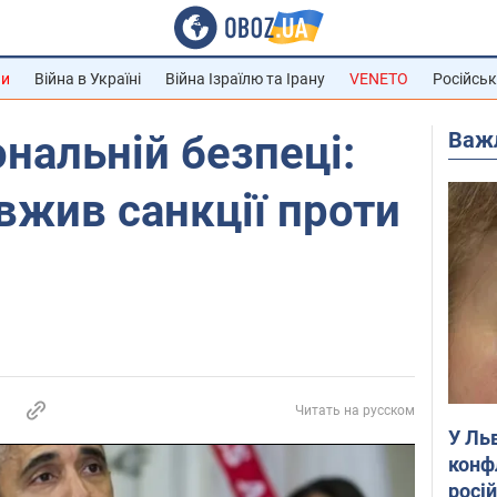
ни
Війна в Україні
Війна Ізраїлю та Ірану
VENETO
Російськ
Важ
ональній безпеці:
жив санкції проти
Читать на русском
У Ль
конф
росі