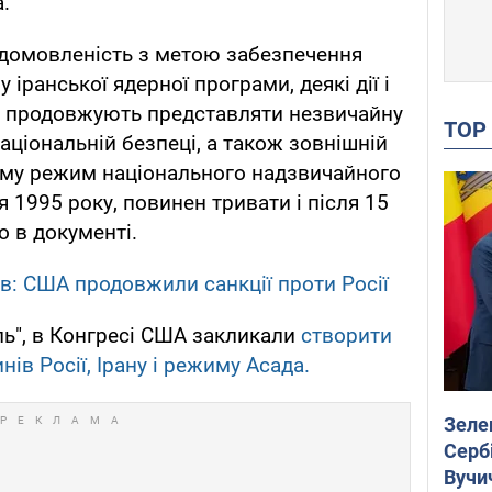
.
 домовленість з метою забезпечення
іранської ядерної програми, деякі дії і
ну продовжують представляти незвичайну
TO
аціональній безпеці, а також зовнішній
Тому режим національного надзвичайного
я 1995 року, повинен тривати і після 15
о в документі.
в: США продовжили санкції проти Росії
ь", в Конгресі США закликали
створити
ів Росії, Ірану і режиму Асада.
Зеле
Сербі
Вучи