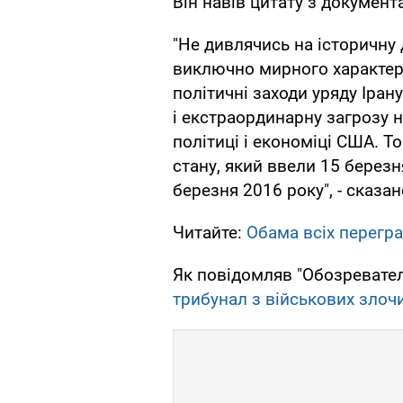
Він навів цитату з документа
"Не дивлячись на історичну
виключно мирного характеру 
політичні заходи уряду Іра
і екстраординарну загрозу н
політиці і економіці США. 
стану, який ввели 15 березн
березня 2016 року", - сказан
Читайте:
Обама всіх перегра
Як повідомляв "Обозревател
трибунал з військових злочин