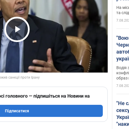
полі
На міс
Віде
та слі
7.08.20
Play Video
"Воюю
Черн
авто
укра
і поп
Водія 
конфлі
образ 
7.08.20
сі головного — підпишіться на Новини на
"Не с
секс
Підписатися
Укра
"нак