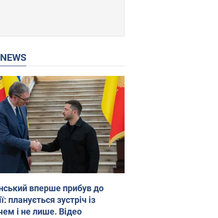
P NEWS
нський вперше прибув до
ї: планується зустріч із
чем і не лише. Відео