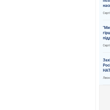
поз
нас
тем
Серг
"Ми
гір
під
рак
Серг
Зах
Рос
НАТ
Леон