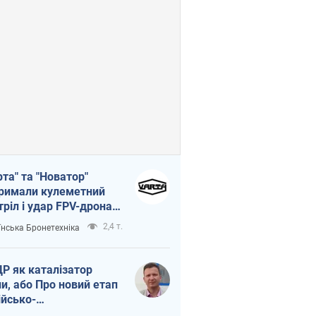
рта" та "Новатор"
римали кулеметний
тріл і удар FPV-дрона,
тувавши життя
2,4 т.
їнська Бронетехніка
церу ЗСУ
Р як каталізатор
ни, або Про новий етап
ійсько-
нічнокорейського