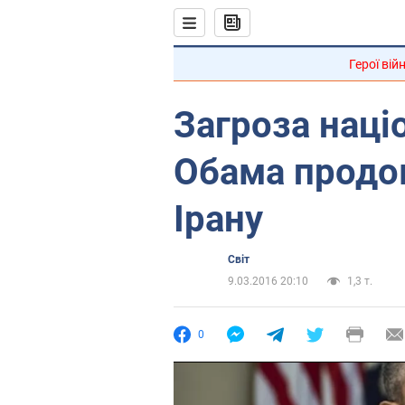
Герої вій
Загроза наці
Обама продов
Ірану
Світ
9.03.2016 20:10
1,3 т.
0