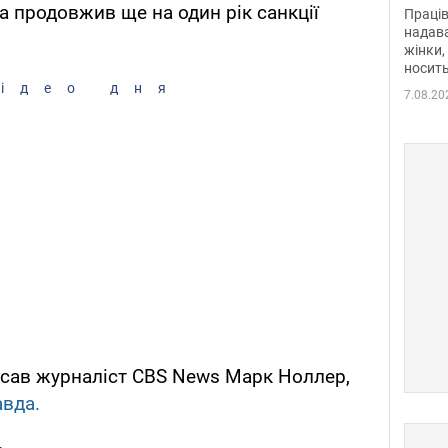
після
 продовжив ще на один рік санкції
Праців
розг
надава
жінки,
Фото
носить
ідео дня
7.08.20
писав журналіст CBS News Марк Ноллер,
вда.