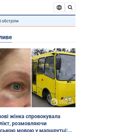
і обстріли
ливе
вові жінка спровокувала
лікт, розмовляючи
йською мовою у маршрутці: