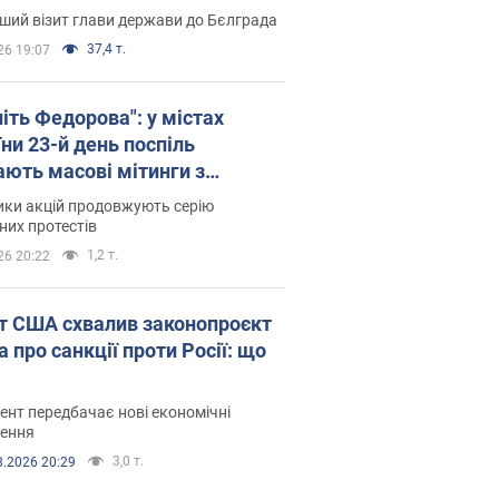
ший візит глави держави до Бєлграда
37,4 т.
26 19:07
іть Федорова": у містах
ни 23-й день поспіль
ають масові мітинги з
онками. Фото і відео
ики акцій продовжують серію
их протестів
1,2 т.
26 20:22
т США схвалив законопроєкт
 про санкції проти Росії: що
нт передбачає нові економічні
ення
3,0 т.
8.2026 20:29