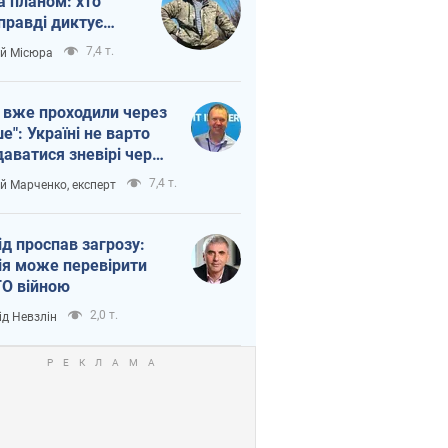
а планом: хто
правді диктує
п війни
7,4 т.
ій Місюра
 вже проходили через
ше": Україні не варто
даватися зневірі через
етний терор
7,4 т.
ій Марченко, експерт
ід проспав загрозу:
ія може перевірити
О війною
2,0 т.
ід Невзлін