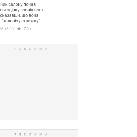
 хімієтерапії,
ник салону почав
орівся скандал.
ти оцінку зовнішності
 сказавши, що вона
 "чоловічу стрижку"
7,0 т.
26 16:03