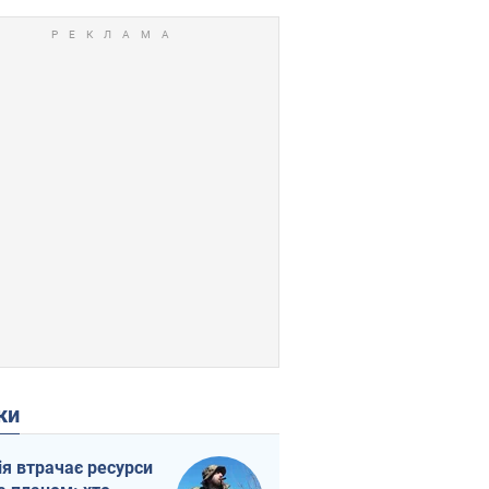
ки
ія втрачає ресурси