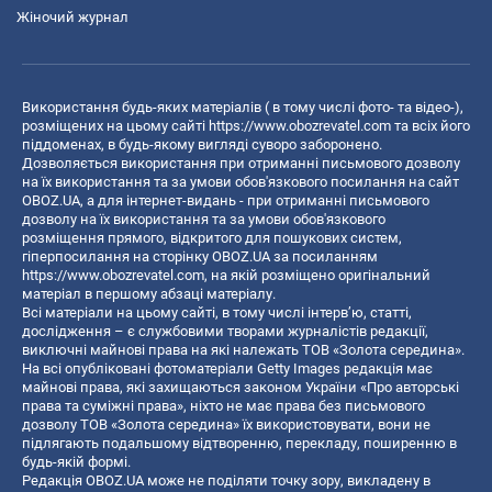
Жіночий журнал
Використання будь-яких матеріалів ( в тому числі фото- та відео-),
розміщених на цьому сайті
https://www.obozrevatel.com
та всіх його
піддоменах, в будь-якому вигляді суворо заборонено.
Дозволяється використання при отриманні письмового дозволу
на їх використання та за умови обов'язкового посилання на сайт
OBOZ.UA, а для інтернет-видань - при отриманні письмового
дозволу на їх використання та за умови обов'язкового
розміщення прямого, відкритого для пошукових систем,
гіперпосилання на сторінку OBOZ.UA за посиланням
https://www.obozrevatel.com
, на якій розміщено оригінальний
матеріал в першому абзаці матеріалу.
Всі матеріали на цьому сайті, в тому числі інтерв’ю, статті,
дослідження – є службовими творами журналістів редакції,
виключні майнові права на які належать ТОВ «Золота середина».
На всі опубліковані фотоматеріали Getty Images редакція має
майнові права, які захищаються законом України «Про авторські
права та суміжні права», ніхто не має права без письмового
дозволу ТОВ «Золота середина» їх використовувати, вони не
підлягають подальшому відтворенню, перекладу, поширенню в
будь-якій формі.
Редакція OBOZ.UA може не поділяти точку зору, викладену в