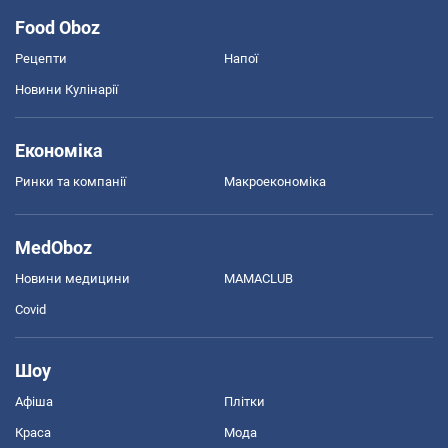
Food Oboz
Рецепти
Напої
Новини Кулінарії
Економіка
Ринки та компанії
Макроекономіка
MedOboz
Новини медицини
MAMACLUB
Covid
Шоу
Афіша
Плітки
Краса
Мода