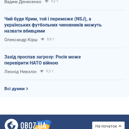
Вадим Денисенко
9,2 т.
Чий буде Крим, той і переможе (NSJ), а
українських футбольних чиновників можуть
назвати вбивцями
Олександр Кірш
8,8 т.
Захід проспав загрозу: Росія може
перевірити НАТО війною
Леонід Невзлін
9,3 т.
Всі думки
На початок