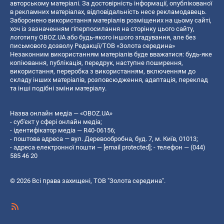
авторському матеріалі. За достовірність інформації, опублікованої
в рекламних матеріалах, відповідальність несе рекламодавець.
Заборонено використання матеріалів розміщених на цьому сайті,
хоч із зазначенням гіперпосилання на сторінку цього сайту,
логотипу OBOZ.UA або будь-якого іншого згадування, але без
письмового дозволу Редакції/ТОВ «Золота середина»
Незаконним використанням матеріалів буде вважатися: будь-яке
копiювання, публiкацiя, передрук, наступне поширення,
використання, переробка з використанням, включенням до
складу інших матеріалів, розповсюдження, адаптація, переклад
та інші подібні зміни матеріалу.
Назва онлайн медіа — «OBOZ.UA»
- суб'єкт у сфері онлайн медіа;
- ідентифікатор медіа — R40-06156;
- поштова адреса — вул. Деревообробна, буд. 7, м. Київ, 01013;
- адреса електронної пошти —
[email protected]
; - телефон — (044)
585 46 20
© 2026 Всі права захищені, ТОВ "Золота середина".