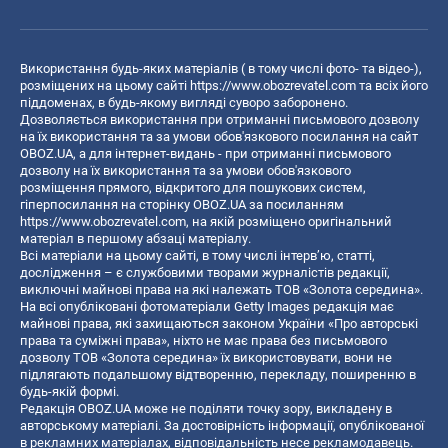
Використання будь-яких матеріалів ( в тому числі фото- та відео-),
розміщених на цьому сайті
https://www.obozrevatel.com
та всіх його
піддоменах, в будь-якому вигляді суворо заборонено.
Дозволяється використання при отриманні письмового дозволу
на їх використання та за умови обов'язкового посилання на сайт
OBOZ.UA, а для інтернет-видань - при отриманні письмового
дозволу на їх використання та за умови обов'язкового
розміщення прямого, відкритого для пошукових систем,
гіперпосилання на сторінку OBOZ.UA за посиланням
https://www.obozrevatel.com
, на якій розміщено оригінальний
матеріал в першому абзаці матеріалу.
Всі матеріали на цьому сайті, в тому числі інтерв’ю, статті,
дослідження – є службовими творами журналістів редакції,
виключні майнові права на які належать ТОВ «Золота середина».
На всі опубліковані фотоматеріали Getty Images редакція має
майнові права, які захищаються законом України «Про авторські
права та суміжні права», ніхто не має права без письмового
дозволу ТОВ «Золота середина» їх використовувати, вони не
підлягають подальшому відтворенню, перекладу, поширенню в
будь-якій формі.
Редакція OBOZ.UA може не поділяти точку зору, викладену в
авторському матеріалі. За достовірність інформації, опублікованої
в рекламних матеріалах, відповідальність несе рекламодавець.