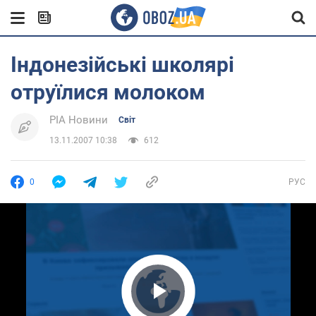
Індонезійські школярі
отруїлися молоком
РІА Новини
Світ
13.11.2007 10:38
612
0
РУС