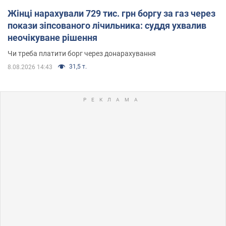
Жінці нарахували 729 тис. грн боргу за газ через
покази зіпсованого лічильника: суддя ухвалив
неочікуване рішення
Чи треба платити борг через донарахування
31,5 т.
8.08.2026 14:43