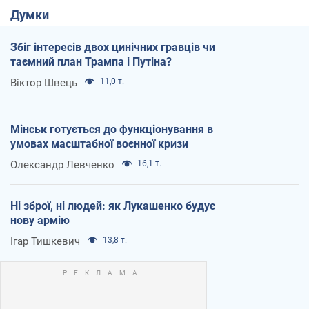
Думки
Збіг інтересів двох цинічних гравців чи
таємний план Трампа і Путіна?
Віктор Швець
11,0 т.
Мінськ готується до функціонування в
умовах масштабної воєнної кризи
Олександр Левченко
16,1 т.
Ні зброї, ні людей: як Лукашенко будує
нову армію
Ігар Тишкевич
13,8 т.