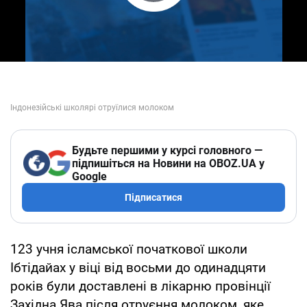
Play Video
Будьте першими у курсі головного —
підпишіться на Новини на OBOZ.UA у
Google
Підписатися
123 учня ісламської початкової школи
Ібтідайах у віці від восьми до одинадцяти
років були доставлені в лікарню провінції
Західна Ява після отруєння молоком, яке,