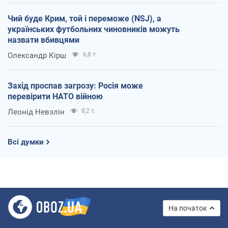
Чий буде Крим, той і переможе (NSJ), а
українських футбольних чиновників можуть
назвати вбивцями
Олександр Кірш
6,8 т.
Захід проспав загрозу: Росія може
перевірити НАТО війною
Леонід Невзлін
8,2 т.
Всі думки
На початок