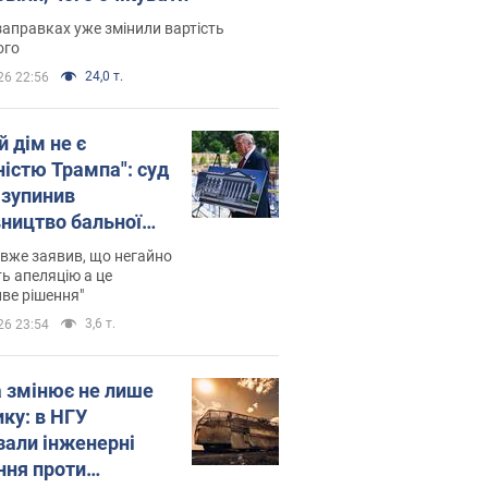
заправках уже змінили вартість
ого
24,0 т.
26 22:56
й дім не є
ністю Трампа": суд
зупинив
вництво бальної
 за $400 млн
вже заявив, що негайно
ь апеляцію а це
ве рішення"
3,6 т.
26 23:54
а змінює не лише
ику: в НГУ
зали інженерні
ння проти