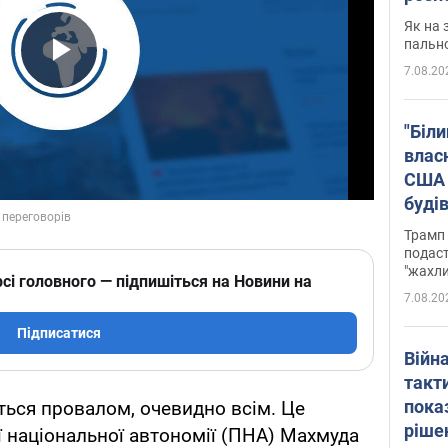
Як на 
пальн
7.08.20
Play Video
"Біли
влас
США 
буді
зали
Трамп 
подаст
"жахли
сі головного — підпишіться на Новини на
7.08.20
Підписатися
Війн
такт
пока
иться провалом, очевидно всім. Це
ріше
 національної автономії (ПНА) Махмуда