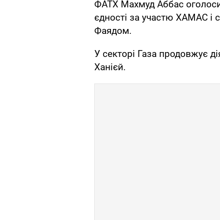
ФАТХ Махмуд Аббас оголоси
єдності за участю ХАМАС і 
Фаядом.
У секторі Газа продовжує д
Ханієй.