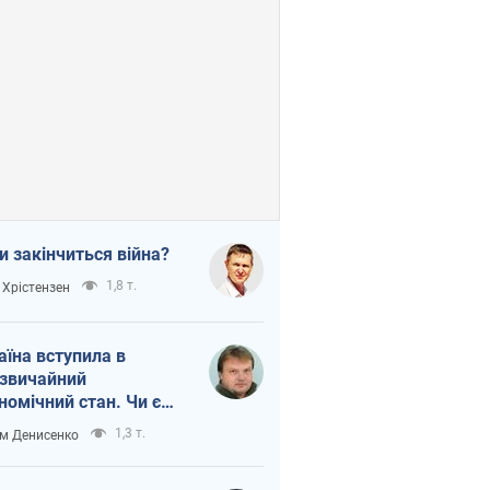
и закінчиться війна?
1,8 т.
 Хрістензен
аїна вступила в
звичайний
номічний стан. Чи є
тло вкінці тунелю?
1,3 т.
м Денисенко