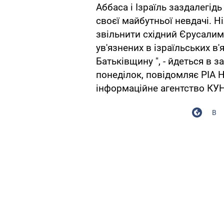
Аббаса і Ізраїль заздалегі
своєї майбутньої невдачі. Н
звільнити східний Єрусалим
ув'язнених в ізраїльських в
Батьківщину ", - йдеться в 
понеділок, повідомляє РІА 
інформаційне агентство КУ
В