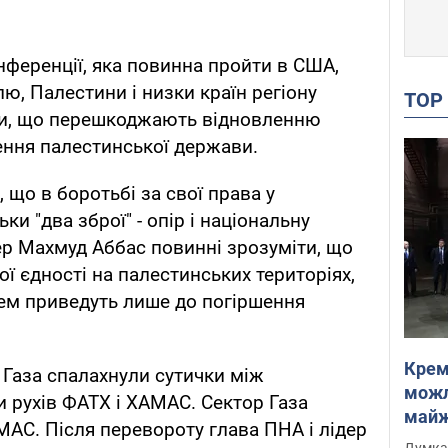
нференції, яка повинна пройти в США,
лю, Палестини і низки країн регіону
TO
и, що перешкоджають відновленню
ення палестинської держави.
 що в боротьбі за свої права у
ки "два зброї" - опір і національну
дер Махмуд Аббас повинні зрозуміти, що
ї єдності на палестинських територіях,
їлем приведуть лише до погіршення
Крем
 Газа спалахнули сутички між
можл
 рухів ФАТХ і ХАМАС. Сектор Газа
майже
АС. Після перевороту глава ПНА і лідер
Інте
Думка,