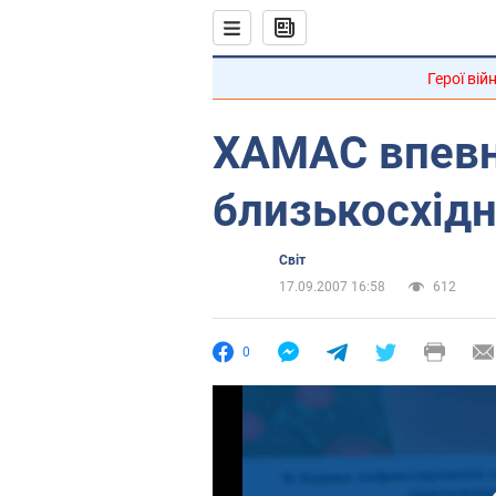
Герої вій
ХАМАС впевн
близькосхідн
Світ
17.09.2007 16:58
612
0