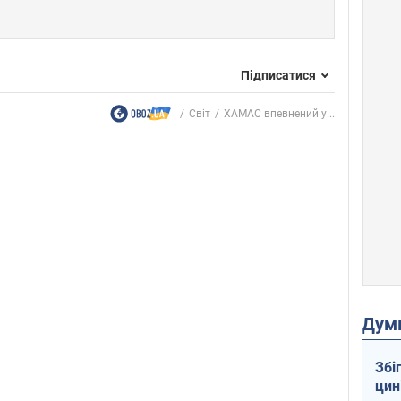
Підписатися
Світ
ХАМАС впевнений у...
Дум
Збі
цин