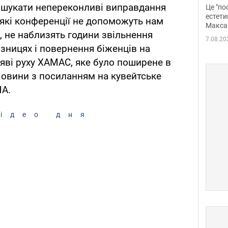
росі
дь шукати непереконливі виправдання
Це "по
Фото
естети
іякі конференції не допоможуть нам
Макса
, не наблизять години звільнення
7.08.20
'язницях і повернення біженців на
заяві руху ХАМАС, яке було поширене в
Новини з посиланням на кувейтське
НА.
ідео дня