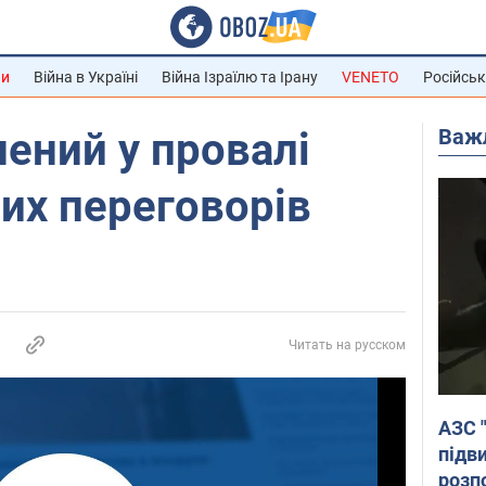
ни
Війна в Україні
Війна Ізраїлю та Ірану
VENETO
Російськ
Важ
ений у провалі
их переговорів
Читать на русском
АЗС 
підв
розпо