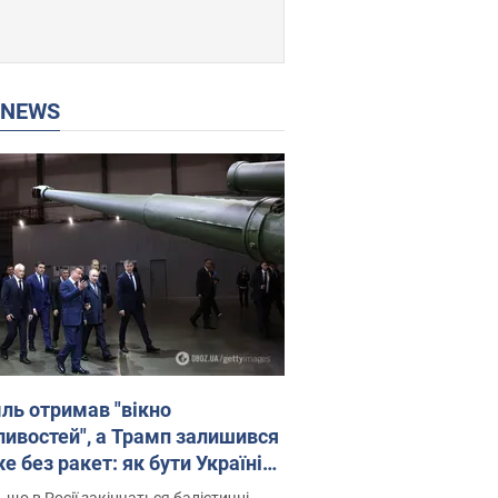
P NEWS
ль отримав "вікно
ивостей", а Трамп залишився
 без ракет: як бути Україні?
рв’ю з Мельником
 що в Росії закінчаться балістичні