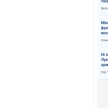
тає
і Пу
Вікт
Мін
фун
мас
Олек
Ні 
Лук
арм
Ігар