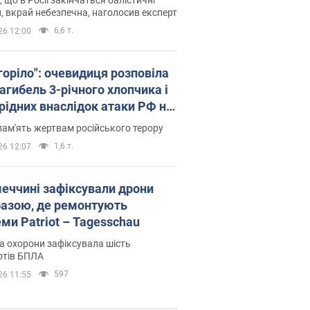
, вкрай небезпечна, наголосив експерт
6,6 т.
26 12:00
горіло": очевидиця розповіла
агибель 3-річного хлопчика і
 рідних внаслідок атаки РФ на
щину. Відео та фото
пам'ять жертвам російського терору
1,6 т.
26 12:07
меччині зафіксували дрони
базою, де ремонтують
ми Patriot – Tagesschau
 охорони зафіксувала шість
отів БПЛА
597
26 11:55