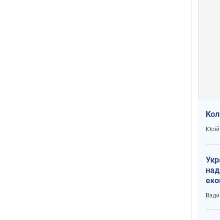
Кол
Юрій
Укр
над
еко
сві
Вади