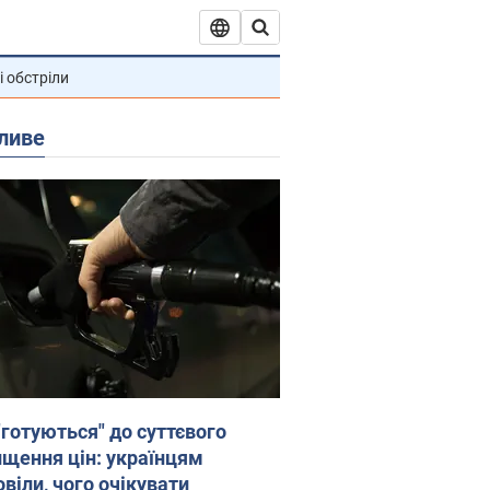
і обстріли
ливе
"готуються" до суттєвого
ищення цін: українцям
віли, чого очікувати