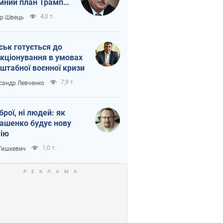
мний план Трампа
тіна?
4,0 т.
ор Швець
ськ готується до
кціонування в умовах
штабної воєнної кризи
7,9 т.
сандр Левченко
зброї, ні людей: як
ашенко будує нову
ію
1,0 т.
 Тишкевич