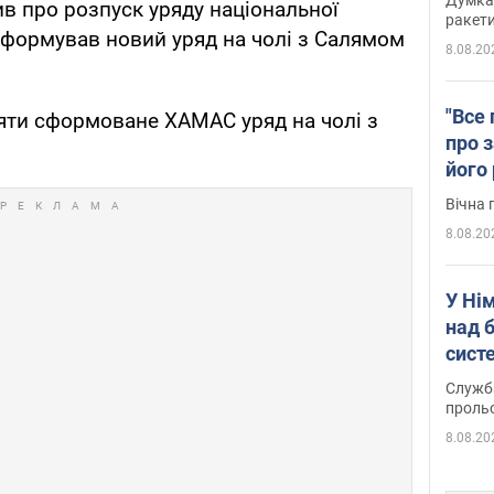
в про розпуск уряду національної
ракети
сформував новий уряд на чолі з Салямом
8.08.20
"Все 
іяти сформоване ХАМАС уряд на чолі з
про з
його
Київ
Вічна 
8.08.20
У Ні
над 
систе
Служба
проль
8.08.20