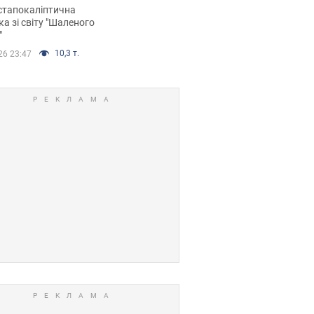
йських FPV-дронів.
стапокаліптична
ка зі світу "Шаленого
"
10,3 т.
26 23:47