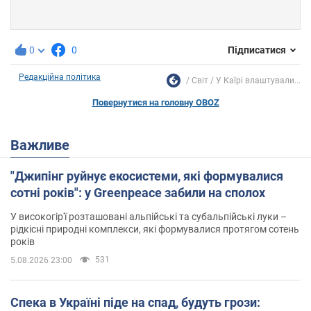
0
0
Підписатися
Редакційна політика
Світ
У Каїрі влаштували...
Повернутися на головну OBOZ
Важливе
"Джипінг руйнує екосистеми, які формувалися
сотні років": у Greenpeace забили на сполох
У високогір'ї розташовані альпійські та субальпійські луки –
рідкісні природні комплекси, які формувалися протягом сотень
років
531
5.08.2026 23:00
Спека в Україні піде на спад, будуть грози: