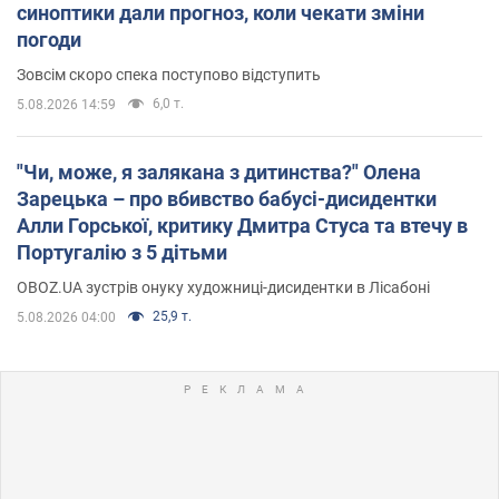
синоптики дали прогноз, коли чекати зміни
погоди
Зовсім скоро спека поступово відступить
6,0 т.
5.08.2026 14:59
"Чи, може, я залякана з дитинства?" Олена
Зарецька – про вбивство бабусі-дисидентки
Алли Горської, критику Дмитра Стуса та втечу в
Португалію з 5 дітьми
OBOZ.UA зустрів онуку художниці-дисидентки в Лісабоні
25,9 т.
5.08.2026 04:00