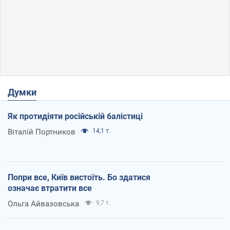
Думки
Як протидіяти російській балістиці
Віталій Портников
14,1 т.
Попри все, Київ вистоїть. Бо здатися
означає втратити все
Ольга Айвазовська
9,7 т.