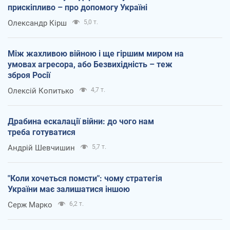
прискіпливо – про допомогу Україні
Олександр Кірш
5,0 т.
Між жахливою війною і ще гіршим миром на
умовах агресора, або Безвихідність – теж
зброя Росії
Олексій Копитько
4,7 т.
Драбина ескалації війни: до чого нам
треба готуватися
Андрій Шевчишин
5,7 т.
"Коли хочеться помсти": чому стратегія
України має залишатися іншою
Серж Марко
6,2 т.