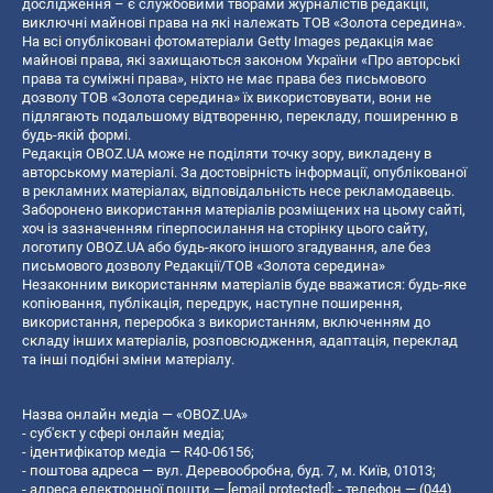
дослідження – є службовими творами журналістів редакції,
виключні майнові права на які належать ТОВ «Золота середина».
На всі опубліковані фотоматеріали Getty Images редакція має
майнові права, які захищаються законом України «Про авторські
права та суміжні права», ніхто не має права без письмового
дозволу ТОВ «Золота середина» їх використовувати, вони не
підлягають подальшому відтворенню, перекладу, поширенню в
будь-якій формі.
Редакція OBOZ.UA може не поділяти точку зору, викладену в
авторському матеріалі. За достовірність інформації, опублікованої
в рекламних матеріалах, відповідальність несе рекламодавець.
Заборонено використання матеріалів розміщених на цьому сайті,
хоч із зазначенням гіперпосилання на сторінку цього сайту,
логотипу OBOZ.UA або будь-якого іншого згадування, але без
письмового дозволу Редакції/ТОВ «Золота середина»
Незаконним використанням матеріалів буде вважатися: будь-яке
копiювання, публiкацiя, передрук, наступне поширення,
використання, переробка з використанням, включенням до
складу інших матеріалів, розповсюдження, адаптація, переклад
та інші подібні зміни матеріалу.
Назва онлайн медіа — «OBOZ.UA»
- суб'єкт у сфері онлайн медіа;
- ідентифікатор медіа — R40-06156;
- поштова адреса — вул. Деревообробна, буд. 7, м. Київ, 01013;
- адреса електронної пошти —
[email protected]
; - телефон — (044)