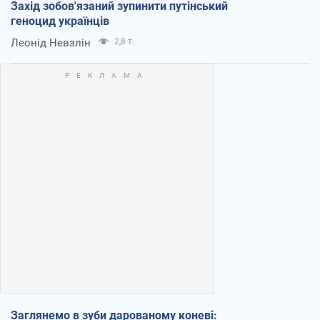
Захід зобов'язаний зупинити путінський
геноцид українців
Леонід Невзлін
2,8 т.
Заглянемо в зуби дарованому коневі: