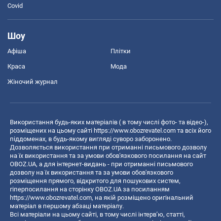
Covid
Шоу
Афіша
Плітки
Краса
Мода
Жіночий журнал
Використання будь-яких матеріалів ( в тому числі фото- та відео-),
розміщених на цьому сайті
https://www.obozrevatel.com
та всіх його
піддоменах, в будь-якому вигляді суворо заборонено.
Дозволяється використання при отриманні письмового дозволу
на їх використання та за умови обов'язкового посилання на сайт
OBOZ.UA, а для інтернет-видань - при отриманні письмового
дозволу на їх використання та за умови обов'язкового
розміщення прямого, відкритого для пошукових систем,
гіперпосилання на сторінку OBOZ.UA за посиланням
https://www.obozrevatel.com
, на якій розміщено оригінальний
матеріал в першому абзаці матеріалу.
Всі матеріали на цьому сайті, в тому числі інтерв’ю, статті,