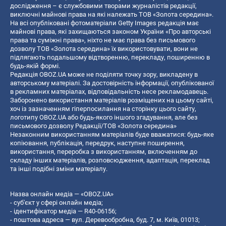
дослідження – є службовими творами журналістів редакції,
виключні майнові права на які належать ТОВ «Золота середина».
На всі опубліковані фотоматеріали Getty Images редакція має
майнові права, які захищаються законом України «Про авторські
права та суміжні права», ніхто не має права без письмового
дозволу ТОВ «Золота середина» їх використовувати, вони не
підлягають подальшому відтворенню, перекладу, поширенню в
будь-якій формі.
Редакція OBOZ.UA може не поділяти точку зору, викладену в
авторському матеріалі. За достовірність інформації, опублікованої
в рекламних матеріалах, відповідальність несе рекламодавець.
Заборонено використання матеріалів розміщених на цьому сайті,
хоч із зазначенням гіперпосилання на сторінку цього сайту,
логотипу OBOZ.UA або будь-якого іншого згадування, але без
письмового дозволу Редакції/ТОВ «Золота середина»
Незаконним використанням матеріалів буде вважатися: будь-яке
копiювання, публiкацiя, передрук, наступне поширення,
використання, переробка з використанням, включенням до
складу інших матеріалів, розповсюдження, адаптація, переклад
та інші подібні зміни матеріалу.
Назва онлайн медіа — «OBOZ.UA»
- суб'єкт у сфері онлайн медіа;
- ідентифікатор медіа — R40-06156;
- поштова адреса — вул. Деревообробна, буд. 7, м. Київ, 01013;