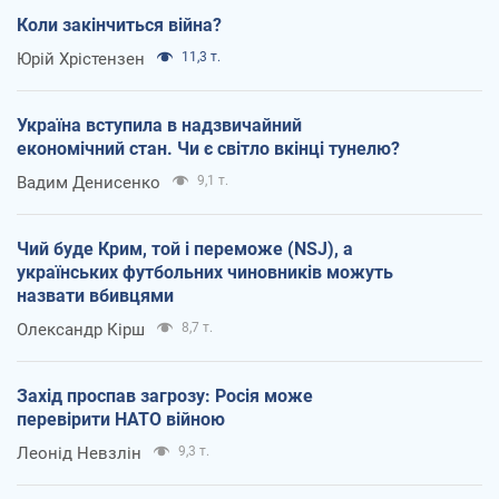
Коли закінчиться війна?
Юрій Хрістензен
11,3 т.
Україна вступила в надзвичайний
економічний стан. Чи є світло вкінці тунелю?
Вадим Денисенко
9,1 т.
Чий буде Крим, той і переможе (NSJ), а
українських футбольних чиновників можуть
назвати вбивцями
Олександр Кірш
8,7 т.
Захід проспав загрозу: Росія може
перевірити НАТО війною
Леонід Невзлін
9,3 т.