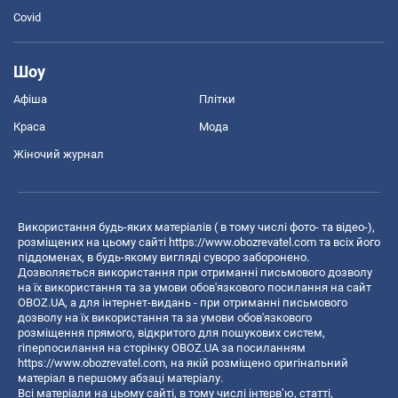
Covid
Шоу
Афіша
Плітки
Краса
Мода
Жіночий журнал
Використання будь-яких матеріалів ( в тому числі фото- та відео-),
розміщених на цьому сайті
https://www.obozrevatel.com
та всіх його
піддоменах, в будь-якому вигляді суворо заборонено.
Дозволяється використання при отриманні письмового дозволу
на їх використання та за умови обов'язкового посилання на сайт
OBOZ.UA, а для інтернет-видань - при отриманні письмового
дозволу на їх використання та за умови обов'язкового
розміщення прямого, відкритого для пошукових систем,
гіперпосилання на сторінку OBOZ.UA за посиланням
https://www.obozrevatel.com
, на якій розміщено оригінальний
матеріал в першому абзаці матеріалу.
Всі матеріали на цьому сайті, в тому числі інтерв’ю, статті,