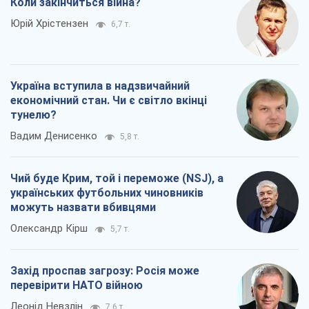
Коли закінчиться війна?
Юрій Хрістензен
6,7 т.
Україна вступила в надзвичайний
економічний стан. Чи є світло вкінці
тунелю?
Вадим Денисенко
5,8 т.
Чий буде Крим, той і переможе (NSJ), а
українських футбольних чиновників
можуть назвати вбивцями
Олександр Кірш
5,7 т.
Захід проспав загрозу: Росія може
перевірити НАТО війною
Леонід Невзлін
7,6 т.