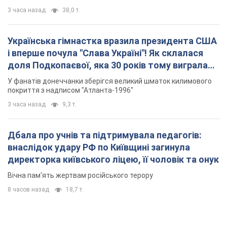
3 часа назад
38,0 т.
Українська гімнастка вразила президента США
і вперше почула "Слава Україні"! Як склалася
доля Подкопаєвої, яка 30 років тому виграла
"золото" Олімпіади
У фанатів донеччанки зберігся великий шматок килимового
покриття з надписом "Атланта-1996"
3 часа назад
9,3 т.
Дбала про учнів та підтримувала педагогів:
внаслідок удару РФ по Київщині загинула
директорка київського ліцею, її чоловік та онук
Вічна пам'ять жертвам російського терору
8 часов назад
18,7 т.