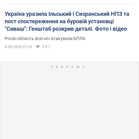
Україна уразила Ільський і Сизранський НПЗ та
пост спостереження на буровій установці
"Сиваш": Генштаб розкрив деталі. Фото і відео
Росію область всю ніч атакували БПЛА
3,4 т.
8.08.2026 07:03