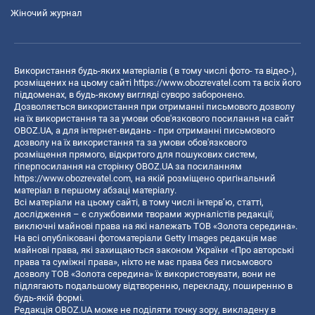
Жіночий журнал
Використання будь-яких матеріалів ( в тому числі фото- та відео-),
розміщених на цьому сайті
https://www.obozrevatel.com
та всіх його
піддоменах, в будь-якому вигляді суворо заборонено.
Дозволяється використання при отриманні письмового дозволу
на їх використання та за умови обов'язкового посилання на сайт
OBOZ.UA, а для інтернет-видань - при отриманні письмового
дозволу на їх використання та за умови обов'язкового
розміщення прямого, відкритого для пошукових систем,
гіперпосилання на сторінку OBOZ.UA за посиланням
https://www.obozrevatel.com
, на якій розміщено оригінальний
матеріал в першому абзаці матеріалу.
Всі матеріали на цьому сайті, в тому числі інтерв’ю, статті,
дослідження – є службовими творами журналістів редакції,
виключні майнові права на які належать ТОВ «Золота середина».
На всі опубліковані фотоматеріали Getty Images редакція має
майнові права, які захищаються законом України «Про авторські
права та суміжні права», ніхто не має права без письмового
дозволу ТОВ «Золота середина» їх використовувати, вони не
підлягають подальшому відтворенню, перекладу, поширенню в
будь-якій формі.
Редакція OBOZ.UA може не поділяти точку зору, викладену в