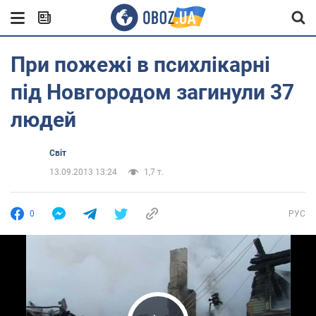
При пожежі в психлікарні
під Новгородом загинули 37
людей
Світ
13.09.2013 13:24
1,7 т.
0
РУС