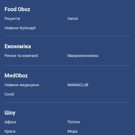
Food Oboz
Рецепти
Напої
Новини Кулінарії
Економіка
Ринки та компанії
Макроекономіка
MedOboz
Новини медицини
MAMACLUB
Covid
Шоу
Афіша
Плітки
Краса
Мода