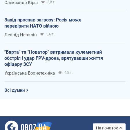
Олександр Кірш
2,0 т.
Захід проспав загрозу: Росія може
перевірити НАТО війною
Леонід Невзлін
5,6 т.
"Варта" та "Новатор" витримали кулеметний
обстріл і удар FPV-дрона, врятувавши життя
офіцеру ЗСУ
Українська Бронетехніка
4,5 т.
Всі думки
На початок