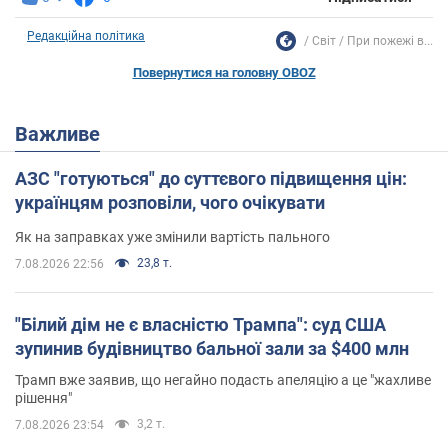
Редакційна політика
Світ
При пожежі в...
Повернутися на головну OBOZ
Важливе
АЗС "готуються" до суттєвого підвищення цін:
українцям розповіли, чого очікувати
Як на заправках уже змінили вартість пального
23,8 т.
7.08.2026 22:56
"Білий дім не є власністю Трампа": суд США
зупинив будівництво бальної зали за $400 млн
Трамп вже заявив, що негайно подасть апеляцію а це "жахливе
рішення"
3,2 т.
7.08.2026 23:54