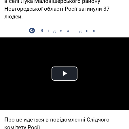
в селі Лука Маловішерського району
Новгородської області Росії загинули 37
людей.
Відео дня
Play Video
Про це йдеться в повідомленні Слідчого
комітету Росії.