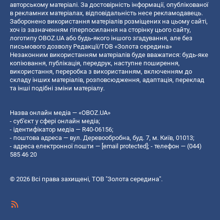
авторському матеріалі. За достовірність інформації, опублікованої
в рекламних матеріалах, відповідальність несе рекламодавець.
Заборонено використання матеріалів розміщених на цьому сайті,
хоч із зазначенням гіперпосилання на сторінку цього сайту,
логотипу OBOZ.UA або будь-якого іншого згадування, але без
письмового дозволу Редакції/ТОВ «Золота середина»
Незаконним використанням матеріалів буде вважатися: будь-яке
копiювання, публiкацiя, передрук, наступне поширення,
використання, переробка з використанням, включенням до
складу інших матеріалів, розповсюдження, адаптація, переклад
та інші подібні зміни матеріалу.
Назва онлайн медіа — «OBOZ.UA»
- суб'єкт у сфері онлайн медіа;
- ідентифікатор медіа — R40-06156;
- поштова адреса — вул. Деревообробна, буд. 7, м. Київ, 01013;
- адреса електронної пошти —
[email protected]
; - телефон — (044)
585 46 20
© 2026 Всі права захищені, ТОВ "Золота середина".