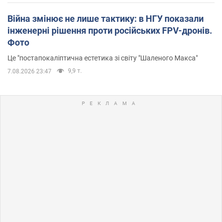
Війна змінює не лише тактику: в НГУ показали
інженерні рішення проти російських FPV-дронів.
Фото
Це "постапокаліптична естетика зі світу "Шаленого Макса"
9,9 т.
7.08.2026 23:47