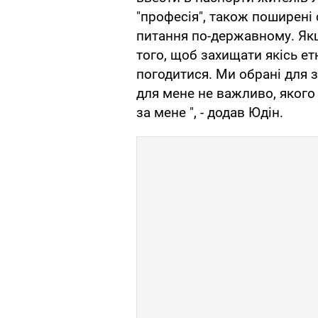
"професія", також поширені 
питання по-державному. Якщ
того, щоб захищати якісь етн
погодитися. Ми обрані для за
для мене не важливо, яког
за мене ", - додав Юдін.