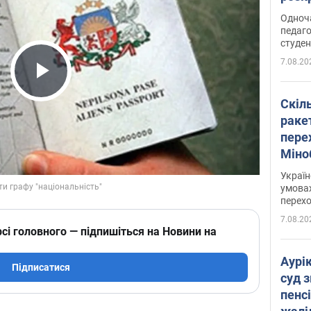
Одноч
педаго
студен
7.08.20
Play Video
Скіл
раке
перех
Міно
цифр
Украї
умовах
перех
7.08.20
сі головного — підпишіться на Новини на
Аурі
Підписатися
суд 
пенсі