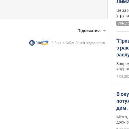
Лима
диск
Це зар
угруп
Cпецп
Підписатися
"Пра
Світ
Сейм Латвії відмовився...
з ра
засл
анон
Зокрем
кадров
7.08.20
В ок
поту
дим. 
Місто,
дронів