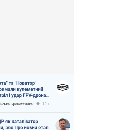
рта" та "Новатор"
римали кулеметний
тріл і удар FPV-дрона,
тувавши життя
1,1 т.
їнська Бронетехніка
церу ЗСУ
Р як каталізатор
ни, або Про новий етап