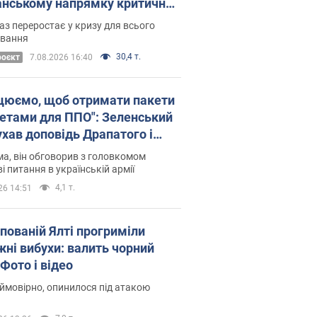
нському напрямку критичний
омфорт: як це вдалося
аз переростає у кризу для всього
овання
30,4 т.
роєкт
7.08.2026 16:40
цюємо, щоб отримати пакети
кетами для ППО": Зеленський
ухав доповідь Драпатого і
сував нові кроки
а, він обговорив з головкомом
і питання в українській армії
4,1 т.
26 14:51
упованій Ялті прогриміли
жні вибухи: валить чорний
Фото і відео
 ймовірно, опинилося під атакою