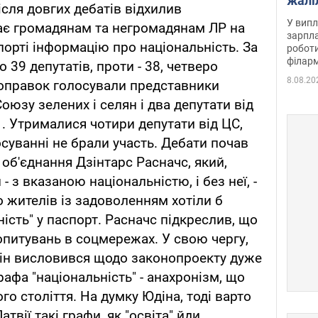
жалі
ісля довгих дебатів відхилив
отри
У випл
ає громадянам та негромадянам ЛР на
зарпла
порті інформацію про національність. За
роботи
філарм
39 депутатів, проти - 38, четверо
8.08.20
поправок голосували представники
оюзу зелених і селян і два депутати від
. Утрималися чотири депутати від ЦС,
осуванні не брали участь. Дебати почав
об'єднання Дзінтарс Расначс, який,
 з вказаною національністю, і без неї, -
о жителів із задоволенням хотіли б
ість" у паспорт. Расначс підкреслив, що
опитувань в соцмережах. У свою чергу,
дін висловився щодо законопроекту дуже
афа "національність" - анахронізм, що
го століття. На думку Юдіна, тоді варто
твії такі графи, як "освіта" йди