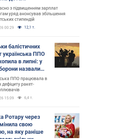
асно з підвищенням зарплат
гам уряд анонсував збільшення
тських стипендій
12,1 т.
26 00:29
ьки балістичних
т українська ППО
опила в липні: у
борони назвали
у
нська ППО працювала в
 дефіциту ракет-
оплювачів
6,4 т.
26 15:09
ка Ротару через
змінила свою
ю, на яку раніше