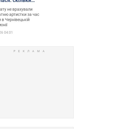
лася: скільки
мувала співачка
ату не врахували
тню артистки за час
 в Чернівецькій
онії
26 04:01