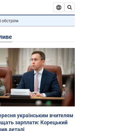
і обстріли
ливе
вересня українським вчителям
ищать зарплати: Корецький
рив деталі