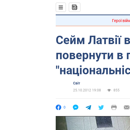
Герої вій
Сейм Латвії 
повернути в 
"національніс
Світ
25.10.2012 19:08
855
0