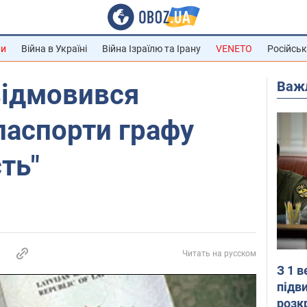
ни
Війна в Україні
Війна Ізраїлю та Ірану
VENETO
Російськ
Важ
відмовився
паспорти графу
ть"
Читать на русском
З 1 
підв
розк