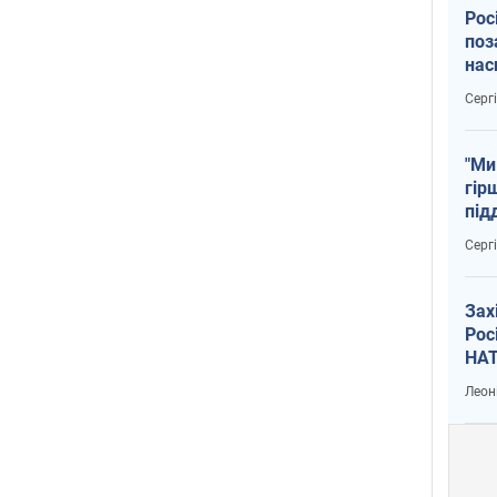
Рос
поз
нас
тем
Серг
"Ми
гір
під
рак
Серг
Зах
Рос
НАТ
Леон