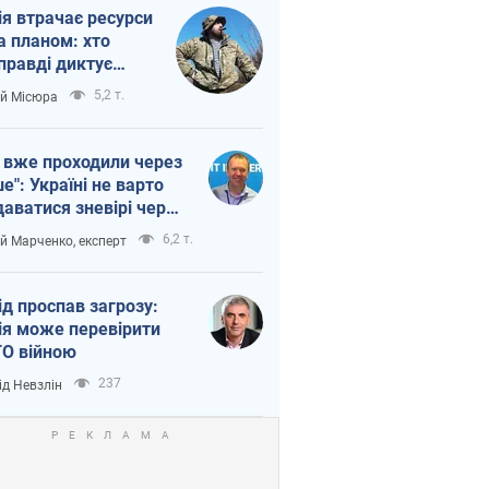
ія втрачає ресурси
а планом: хто
правді диктує
п війни
5,2 т.
ій Місюра
 вже проходили через
ше": Україні не варто
даватися зневірі через
етний терор
6,2 т.
ій Марченко, експерт
ід проспав загрозу:
ія може перевірити
О війною
237
ід Невзлін