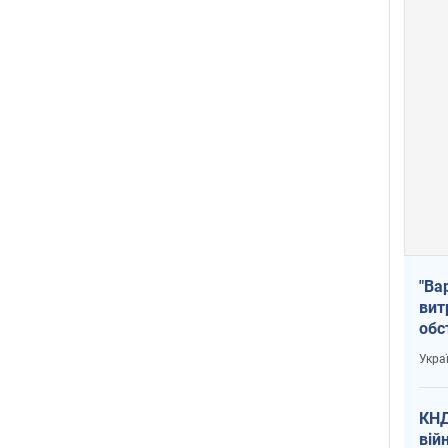
"Ва
вит
обс
вря
Укра
офі
КНД
вій