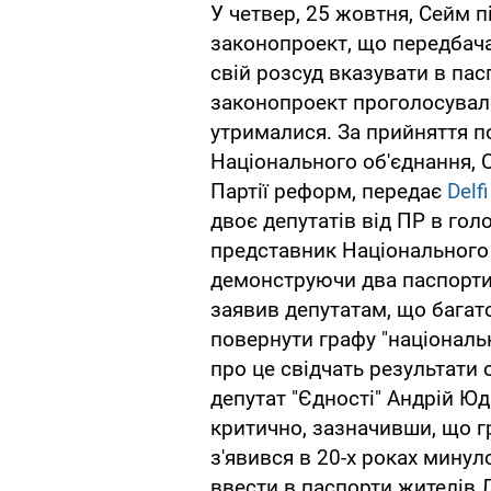
У четвер, 25 жовтня, Сейм п
законопроект, що передбач
свій розсуд вказувати в пас
законопроект проголосувало 
утрималися. За прийняття 
Національного об'єднання, С
Партії реформ, передає
Delfi
двоє депутатів від ПР в гол
представник Національного 
демонструючи два паспорти -
заявив депутатам, що багат
повернути графу "національн
про це свідчать результати 
депутат "Єдності" Андрій Ю
критично, зазначивши, що гр
з'явився в 20-х роках минуло
ввести в паспорти жителів Ла