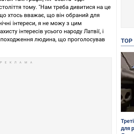
століття тому. "Нам треба дивитися на це
о хтось вважає, що він обраний для
ічні інтереси, я не можу з цим
хисту інтересів усього народу Латвії, і
о походження людина, що проголосував
TO
Трет
для 