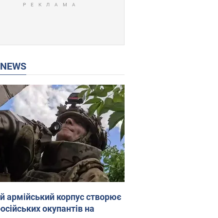
P NEWS
ій армійський корпус створює
російських окупантів на