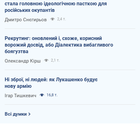
стала головною ідеологічною пасткою для
російських окупантів
Дмитро Снєгирьов
2,4 т.
Рекрутинг: оновлений і, схоже, корисний
ворожий досвід, або Діалектика вибагливого
боягузтва
Олександр Кірш
2,1 т.
Ні зброї, ні людей: як Лукашенко будує
нову армію
Ігар Тишкевич
16,8 т.
Всі думки