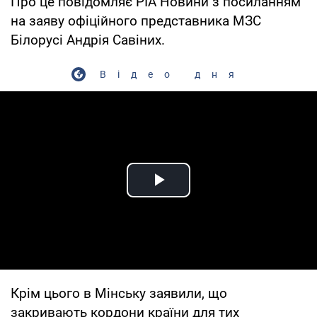
Про це повідомляє РІА Новини з посиланням
на заяву офіційного представника МЗС
Білорусі Андрія Савіних.
Відео дня
Play Video
Крім цього в Мінську заявили, що
закривають кордони країни для тих