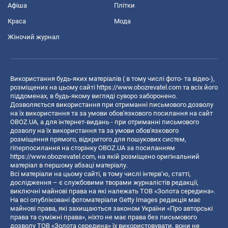
Афіша
Плітки
Краса
Мода
Жіночий журнал
Використання будь-яких матеріалів ( в тому числі фото- та відео-),
розміщених на цьому сайті
https://www.obozrevatel.com
та всіх його
піддоменах, в будь-якому вигляді суворо заборонено.
Дозволяється використання при отриманні письмового дозволу
на їх використання та за умови обов'язкового посилання на сайт
OBOZ.UA, а для інтернет-видань - при отриманні письмового
дозволу на їх використання та за умови обов'язкового
розміщення прямого, відкритого для пошукових систем,
гіперпосилання на сторінку OBOZ.UA за посиланням
https://www.obozrevatel.com
, на якій розміщено оригінальний
матеріал в першому абзаці матеріалу.
Всі матеріали на цьому сайті, в тому числі інтерв’ю, статті,
дослідження – є службовими творами журналістів редакції,
виключні майнові права на які належать ТОВ «Золота середина».
На всі опубліковані фотоматеріали Getty Images редакція має
майнові права, які захищаються законом України «Про авторські
права та суміжні права», ніхто не має права без письмового
дозволу ТОВ «Золота середина» їх використовувати, вони не