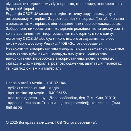
підлягають подальшому відтворенню, перекладу, поширенню в
будь-якій формі.
Редакція OBOZ.UA може не поділяти точку зору, викладену в
авторському матеріалі. За достовірність інформації, опублікованої
в рекламних матеріалах, відповідальність несе рекламодавець.
Заборонено використання матеріалів розміщених на цьому сайті,
хоч із зазначенням гіперпосилання на сторінку цього сайту,
логотипу OBOZ.UA або будь-якого іншого згадування, але без
письмового дозволу Редакції/ТОВ «Золота середина»
Незаконним використанням матеріалів буде вважатися: будь-яке
копiювання, публiкацiя, передрук, наступне поширення,
використання, переробка з використанням, включенням до
складу інших матеріалів, розповсюдження, адаптація, переклад
та інші подібні зміни матеріалу.
Назва онлайн медіа — «OBOZ.UA»
- суб'єкт у сфері онлайн медіа;
- ідентифікатор медіа — R40-06156;
- поштова адреса — вул. Деревообробна, буд. 7, м. Київ, 01013;
- адреса електронної пошти —
[email protected]
; - телефон — (044)
585 46 20
© 2026 Всі права захищені, ТОВ "Золота середина".