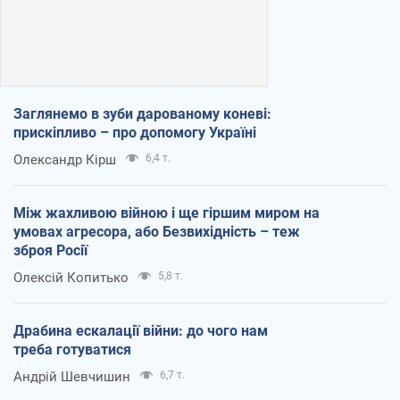
Заглянемо в зуби дарованому коневі:
прискіпливо – про допомогу Україні
Олександр Кірш
6,4 т.
Між жахливою війною і ще гіршим миром на
умовах агресора, або Безвихідність – теж
зброя Росії
Олексій Копитько
5,8 т.
Драбина ескалації війни: до чого нам
треба готуватися
Андрій Шевчишин
6,7 т.