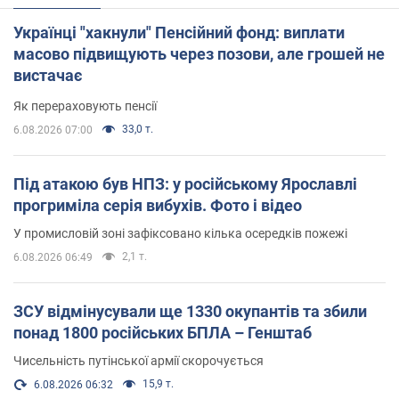
Українці "хакнули" Пенсійний фонд: виплати
масово підвищують через позови, але грошей не
вистачає
Як перераховують пенсії
33,0 т.
6.08.2026 07:00
Під атакою був НПЗ: у російському Ярославлі
прогриміла серія вибухів. Фото і відео
У промисловій зоні зафіксовано кілька осередків пожежі
2,1 т.
6.08.2026 06:49
ЗСУ відмінусували ще 1330 окупантів та збили
понад 1800 російських БПЛА – Генштаб
Чисельність путінської армії скорочується
15,9 т.
6.08.2026 06:32