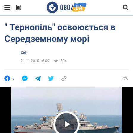
" Тернопіль" освоюється в
Середземному морі
Світ
21.11.2010 16:09
504
0
РУС