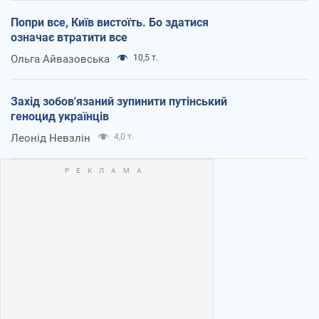
Попри все, Київ вистоїть. Бо здатися
означає втратити все
Ольга Айвазовська
10,5 т.
Захід зобов'язаний зупинити путінський
геноцид українців
Леонід Невзлін
4,0 т.