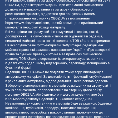
на їх використання та за умови обов'язкового посилання на сайт
OBOZ.UA, а для інтернет-видань - при отриманні письмового
дозволу на їх використання та за умови обов'язкового
розміщення прямого, відкритого для пошукових систем,
гіперпосилання на сторінку OBOZ.UA за посиланням
https://www.obozrevatel.com
, на якій розміщено оригінальний
матеріал в першому абзаці матеріалу.
Всі матеріали на цьому сайті, в тому числі інтерв’ю, статті,
дослідження – є службовими творами журналістів редакції,
виключні майнові права на які належать ТОВ «Золота середина».
На всі опубліковані фотоматеріали Getty Images редакція має
майнові права, які захищаються законом України «Про авторські
права та суміжні права», ніхто не має права без письмового
дозволу ТОВ «Золота середина» їх використовувати, вони не
підлягають подальшому відтворенню, перекладу, поширенню в
будь-якій формі.
Редакція OBOZ.UA може не поділяти точку зору, викладену в
авторському матеріалі. За достовірність інформації, опублікованої
в рекламних матеріалах, відповідальність несе рекламодавець.
Заборонено використання матеріалів розміщених на цьому сайті,
хоч із зазначенням гіперпосилання на сторінку цього сайту,
логотипу OBOZ.UA або будь-якого іншого згадування, але без
письмового дозволу Редакції/ТОВ «Золота середина»
Незаконним використанням матеріалів буде вважатися: будь-яке
копiювання, публiкацiя, передрук, наступне поширення,
використання, переробка з використанням, включенням до
складу інших матеріалів, розповсюдження, адаптація, переклад