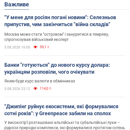
Важливе
"У мене для росіян погані новини": Селезньов
припустив, чим закінчиться "війна складів"
Москва може стати "островом" і зануритися в темряву,
спрогнозував військовий експерт
59,1 т.
5.08.2026 16:00
Банки "готуються" до нового курсу долара:
українцям розповіли, чого очікувати
Яким буде курс валюти в обмінниках
114,0 т.
5.08.2026 23:12
"Джипінг руйнує екосистеми, які формувалися
сотні років": у Greenpeace забили на сполох
У високогір'ї розташовані альпійські та субальпійські луки –
рідкісні природні комплекси, які формувалися протягом сотень