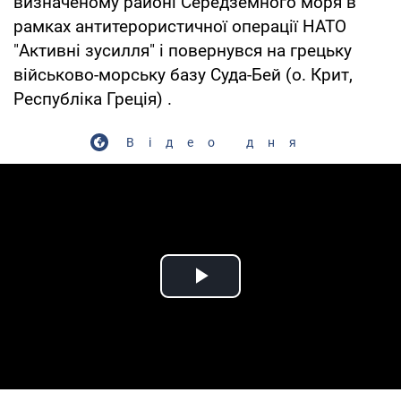
визначеному районі Середземного моря в
рамках антитерористичної операції НАТО
"Активні зусилля" і повернувся на грецьку
військово-морську базу Суда-Бей (о. Крит,
Республіка Греція) .
Відео дня
Play Video