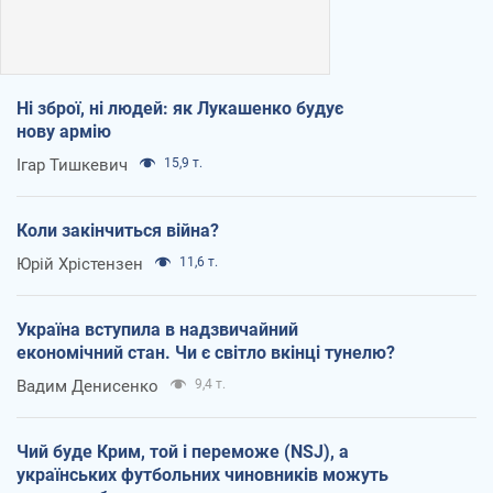
Ні зброї, ні людей: як Лукашенко будує
нову армію
Ігар Тишкевич
15,9 т.
Коли закінчиться війна?
Юрій Хрістензен
11,6 т.
Україна вступила в надзвичайний
економічний стан. Чи є світло вкінці тунелю?
Вадим Денисенко
9,4 т.
Чий буде Крим, той і переможе (NSJ), а
українських футбольних чиновників можуть