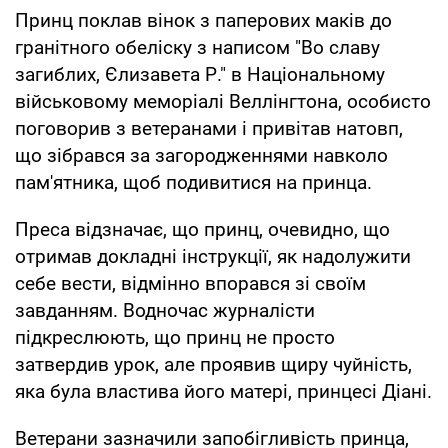
Принц поклав вінок з паперових маків до
гранітного обеліску з написом "Во славу
загиблих, Єлизавета Р." в Національному
військовому меморіалі Веллінгтона, особисто
поговорив з ветеранами і привітав натовп,
що зібрався за загородженнями навколо
пам'ятника, щоб подивитися на принца.
Преса відзначає, що принц, очевидно, що
отримав докладні інструкції, як надолужити
себе вести, відмінно впорався зі своїм
завданням. Водночас журналісти
підкреслюють, що принц не просто
затвердив урок, але проявив щиру чуйність,
яка була властива його матері, принцесі Діані.
Ветерани зазначили запобігливість принца,