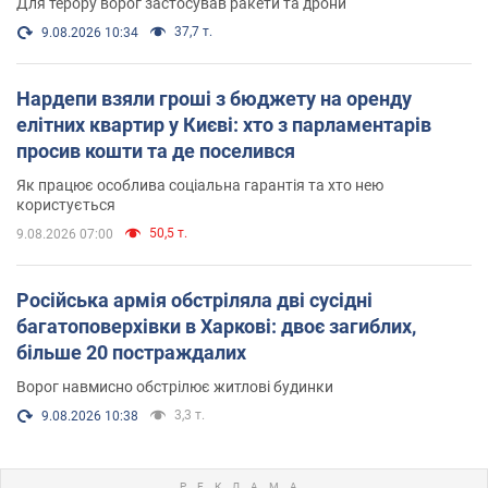
Для терору ворог застосував ракети та дрони
37,7 т.
9.08.2026 10:34
Нардепи взяли гроші з бюджету на оренду
елітних квартир у Києві: хто з парламентарів
просив кошти та де поселився
Як працює особлива соціальна гарантія та хто нею
користується
50,5 т.
9.08.2026 07:00
Російська армія обстріляла дві сусідні
багатоповерхівки в Харкові: двоє загиблих,
більше 20 постраждалих
Ворог навмисно обстрілює житлові будинки
3,3 т.
9.08.2026 10:38