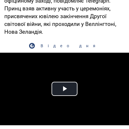
офіційному заході, повідомляє Telegraph.
Принц взяв активну участь у церемоніях,
присвячених ювілею закінчення Другої
світової війни, які проходили у Веллінгтоні,
Нова Зеландія.
Відео дня
Play Video