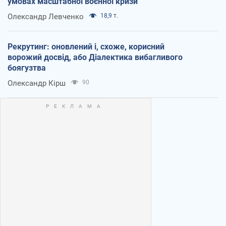
умовах масштабної воєнної кризи
Олександр Левченко
18,9 т.
Рекрутинг: оновлений і, схоже, корисний
ворожий досвід, або Діалектика вибагливого
боягузтва
Олександр Кірш
90