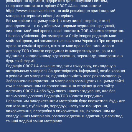
розміщення прямого, відкритого для пошукових систем,
гіперпосилання на сторінку OBOZ.UA за посиланням
https://www.obozrevatel.com
, на якій розміщено оригінальний
матеріал в першому абзаці матеріалу.
Всі матеріали на цьому сайті, в тому числі інтерв’ю, статті,
дослідження – є службовими творами журналістів редакції,
виключні майнові права на які належать ТОВ «Золота середина».
На всі опубліковані фотоматеріали Getty Images редакція має
майнові права, які захищаються законом України «Про авторські
права та суміжні права», ніхто не має права без письмового
дозволу ТОВ «Золота середина» їх використовувати, вони не
підлягають подальшому відтворенню, перекладу, поширенню в
будь-якій формі.
Редакція OBOZ.UA може не поділяти точку зору, викладену в
авторському матеріалі. За достовірність інформації, опублікованої
в рекламних матеріалах, відповідальність несе рекламодавець.
Заборонено використання матеріалів розміщених на цьому сайті,
хоч із зазначенням гіперпосилання на сторінку цього сайту,
логотипу OBOZ.UA або будь-якого іншого згадування, але без
письмового дозволу Редакції/ТОВ «Золота середина»
Незаконним використанням матеріалів буде вважатися: будь-яке
копiювання, публiкацiя, передрук, наступне поширення,
використання, переробка з використанням, включенням до
складу інших матеріалів, розповсюдження, адаптація, переклад
та інші подібні зміни матеріалу.