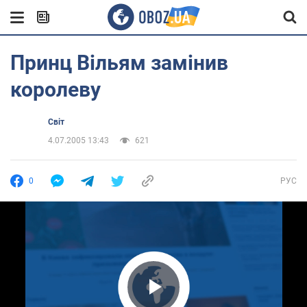
Принц Вільям замінив
королеву
Світ
4.07.2005 13:43
621
0
РУС