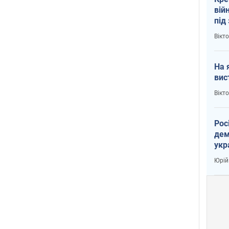
вій
під
кри
Вікт
На 
вис
Вікт
Рос
дем
укр
вар
Юрій