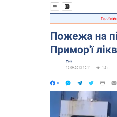
Герої вій
Пожежа на пі
Примор'ї лік
Світ
16.09.2013 10:11
1,2 т.
0