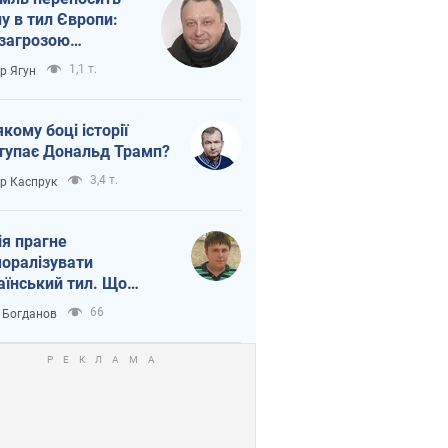
ну в тил Європи:
 загрозою
тична логістика
1,1 т.
ор Ягун
якому боці історії
тупає Дональд Трамп?
3,4 т.
ор Каспрук
ія прагне
оралізувати
аїнський тил. Що
то собі нагадати
66
 Богданов