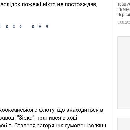
нети
наслідок пожежі ніхто не постраждав,
Травм
Фото
на меж
Черка
6.08.20
ідео дня
хоокеанського флоту, що знаходиться в
аводі "Зірка", трапився в ході
біт. Сталося загоряння гумової ізоляції