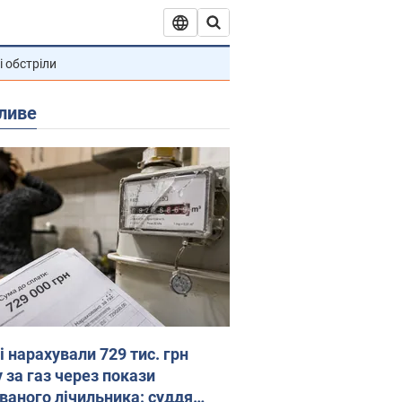
і обстріли
ливе
 нарахували 729 тис. грн
 за газ через покази
ованого лічильника: суддя