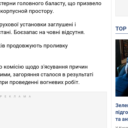
истерни головного баласту, що призвело
корпусной простору.
ухової установки заглушені і
TO
ані. Боєзапас на човні відсутня.
ків продовжують проливку
но комісію щодо з'ясування причин
ими, загоряння сталося в результаті
при проведенні вогневих робіт.
Зеле
підго
та антибалістичної програми
FREY
У Києв