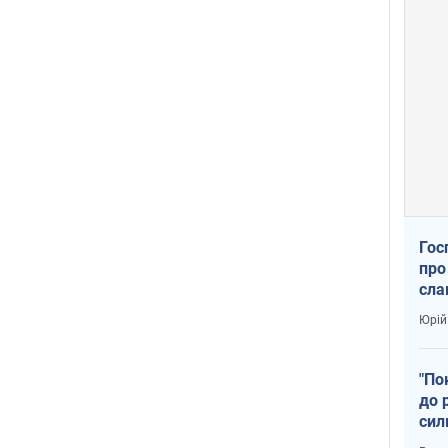
Гос
про
сла
Юрій
"По
до 
сил