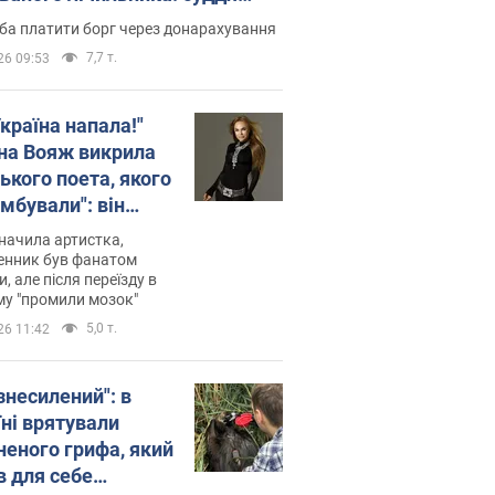
лив неочікуване рішення
ба платити борг через донарахування
7,7 т.
26 09:53
країна напала!"
на Вояж викрила
ького поета, якого
мбували": він
ь російської не
начила артистка,
 а тепер хоче
енник був фанатом
и, але після переїзду в
циду українців
му "промили мозок"
5,0 т.
26 11:42
знесилений": в
їні врятували
неного грифа, який
в для себе