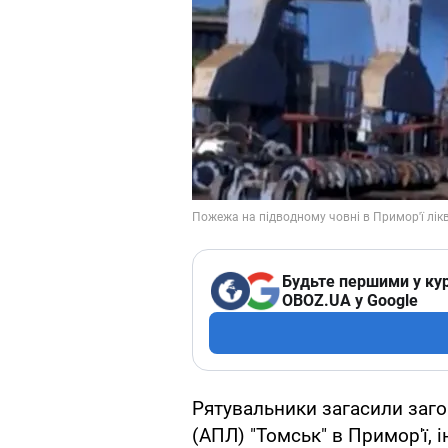
Будьте першими у кур
OBOZ.UA у Google
Рятувальники загасили заго
(АПЛ) "Томськ" в Примор'ї, 