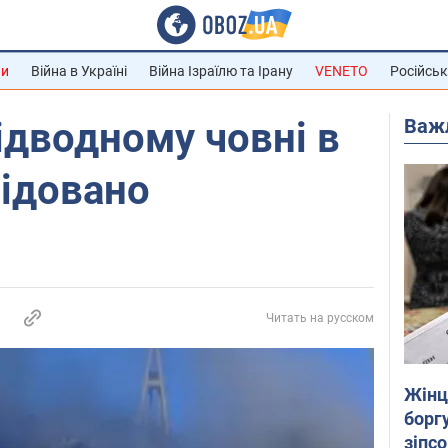
ни
Війна в Україні
Війна Ізраїлю та Ірану
VENETO
Російськ
Важ
дводному човні в
відовано
Читать на русском
Жінці
боргу
зіпс