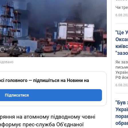
ухва
Чи тре
6.08.20
"Це У
Окса
київс
"зазо
навіт
Як заз
знав,
письм
Україн
гено
РФ йо
сі головного — підпишіться на Новини на
6.08.20
Підписатися
"Був 
Укра
пора
ряння на атомному підводному човні
обра
інформує прес-служба Об'єднаної