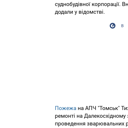
суднобудівної корпорації. В
додали у відомстві.
В
Пожежа
на АПЧ "Томськ" Ти
ремонті на Далекосхідному з
проведення зварювальних ро