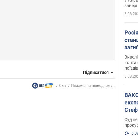
завер
6.08.20
Росі
станц
загиб
Внасл
контак
поїзді
Підписатися
6.08.20
Світ
Пожежа на підводному...
ВАКС обрав 
експ
Стеф
спра
Суд не
проку
6.0