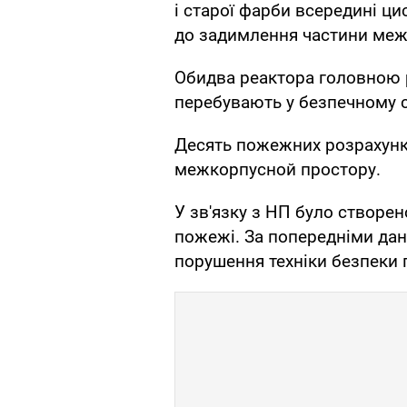
і старої фарби всередині ц
до задимлення частини меж
Обидва реактора головною р
перебувають у безпечному ст
Десять пожежних розрахун
межкорпусной простору.
У зв'язку з НП було створе
пожежі. За попередніми дан
порушення техніки безпеки 