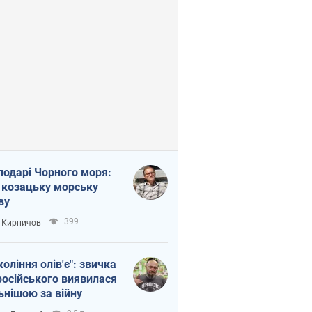
подарі Чорного моря:
 козацьку морську
ву
399
 Кирпичов
коління олів'є": звичка
російського виявилася
ьнішою за війну