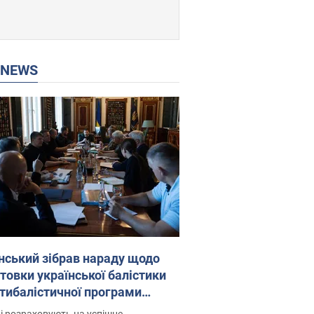
P NEWS
нський зібрав нараду щодо
товки української балістики
JA.: які рішення готуються
і розраховують на успішне