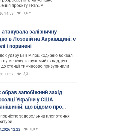
шення проєкту FREYJA
1,6 т.
26 14:58
я атакувала залізничну
ію в Лозовій на Харківщині: є
лі і поранені
ідок удару БПЛА пошкоджено вокзал,
тну мережу та рухомий склад, рух
в до станції тимчасово призупинили
3,3 т.
26 11:57
запобіжний захід
осолці України у США
анішиній: що відомо про
ву
 повністю задовольнив клопотання
ратури
8,0 т.
8.2026 12:22