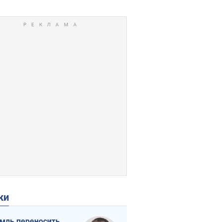
ки
мль переносить