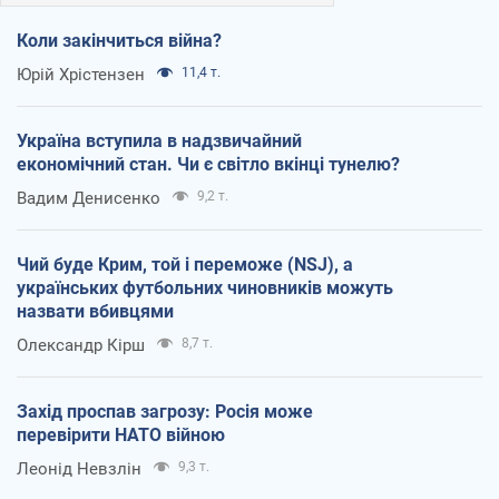
Коли закінчиться війна?
Юрій Хрістензен
11,4 т.
Україна вступила в надзвичайний
економічний стан. Чи є світло вкінці тунелю?
Вадим Денисенко
9,2 т.
Чий буде Крим, той і переможе (NSJ), а
українських футбольних чиновників можуть
назвати вбивцями
Олександр Кірш
8,7 т.
Захід проспав загрозу: Росія може
перевірити НАТО війною
Леонід Невзлін
9,3 т.