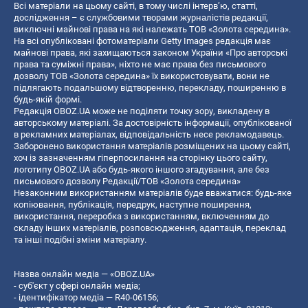
Всі матеріали на цьому сайті, в тому числі інтерв’ю, статті,
дослідження – є службовими творами журналістів редакції,
виключні майнові права на які належать ТОВ «Золота середина».
На всі опубліковані фотоматеріали Getty Images редакція має
майнові права, які захищаються законом України «Про авторські
права та суміжні права», ніхто не має права без письмового
дозволу ТОВ «Золота середина» їх використовувати, вони не
підлягають подальшому відтворенню, перекладу, поширенню в
будь-якій формі.
Редакція OBOZ.UA може не поділяти точку зору, викладену в
авторському матеріалі. За достовірність інформації, опублікованої
в рекламних матеріалах, відповідальність несе рекламодавець.
Заборонено використання матеріалів розміщених на цьому сайті,
хоч із зазначенням гіперпосилання на сторінку цього сайту,
логотипу OBOZ.UA або будь-якого іншого згадування, але без
письмового дозволу Редакції/ТОВ «Золота середина»
Незаконним використанням матеріалів буде вважатися: будь-яке
копiювання, публiкацiя, передрук, наступне поширення,
використання, переробка з використанням, включенням до
складу інших матеріалів, розповсюдження, адаптація, переклад
та інші подібні зміни матеріалу.
Назва онлайн медіа — «OBOZ.UA»
- суб'єкт у сфері онлайн медіа;
- ідентифікатор медіа — R40-06156;