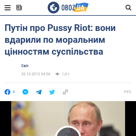
Путін про Pussy Riot: вони
вдарили по моральним
цінностям суспільства
Світ
26.10.2012 04:56
1,4 т.
0
РУС