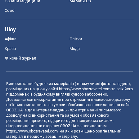
Новини медицини
MAMACLUB
Covid
Шоу
Афіша
Плітки
Краса
Мода
Жіночий журнал
Використання будь-яких матеріалів ( в тому числі фото- та відео-),
розміщених на цьому сайті
https://www.obozrevatel.com
та всіх його
піддоменах, в будь-якому вигляді суворо заборонено.
Дозволяється використання при отриманні письмового дозволу
на їх використання та за умови обов'язкового посилання на сайт
OBOZ.UA, а для інтернет-видань - при отриманні письмового
дозволу на їх використання та за умови обов'язкового
розміщення прямого, відкритого для пошукових систем,
гіперпосилання на сторінку OBOZ.UA за посиланням
https://www.obozrevatel.com
, на якій розміщено оригінальний
матеріал в першому абзаці матеріалу.