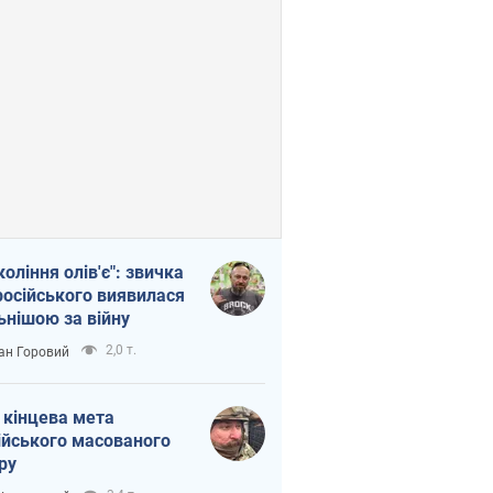
коління олів'є": звичка
російського виявилася
ьнішою за війну
2,0 т.
ан Горовий
 кінцева мета
ійського масованого
ру