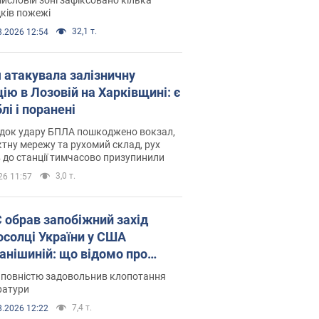
ків пожежі
32,1 т.
8.2026 12:54
я атакувала залізничну
ію в Лозовій на Харківщині: є
лі і поранені
ідок удару БПЛА пошкоджено вокзал,
тну мережу та рухомий склад, рух
в до станції тимчасово призупинили
3,0 т.
26 11:57
запобіжний захід
осолці України у США
анішиній: що відомо про
ву
 повністю задовольнив клопотання
ратури
7,4 т.
8.2026 12:22