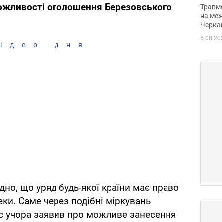
нети
ожливості оголошення Березовського
Травм
Фото
на меж
Черка
6.08.20
ідео дня
дно, що уряд будь-якої країни має право
еки. Саме через подібні міркувань
тіс учора заявив про можливе занесення