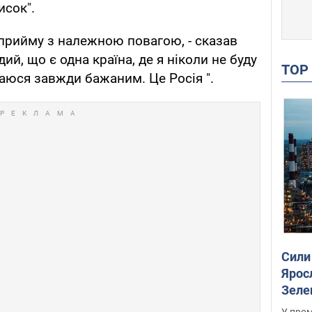
исок".
 прийму з належною повагою, - сказав
дий, що є одна країна, де я ніколи не буду
TO
аюся завжди бажаним. Це Росія ".
Сили
Ярос
Зеле
У пром