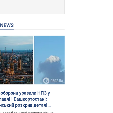
P NEWS
 оборони уразили НПЗ у
лавлі і Башкортостані:
нський розкрив деталі
операції. Фото і відео
исловій зоні зафіксовано кілька