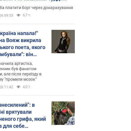
лив неочікуване рішення
ба платити борг через донарахування
6,7 т.
26 09:53
країна напала!"
на Вояж викрила
ького поета, якого
мбували": він
ь російської не
начила артистка,
 а тепер хоче
енник був фанатом
и, але після переїзду в
циду українців
му "промили мозок"
4,0 т.
26 11:42
знесилений": в
їні врятували
неного грифа, який
в для себе