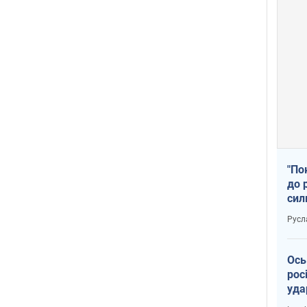
"По
до 
сил
Русл
Ось
рос
уда