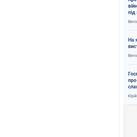
вій
під
кри
Вікт
На 
вис
Вікт
Гос
про
сла
Юрій