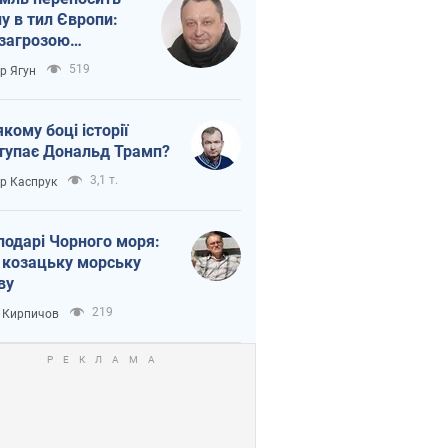
ну в тил Європи:
 загрозою
тична логістика
519
ор Ягун
якому боці історії
тупає Дональд Трамп?
3,1 т.
ор Каспрук
подарі Чорного моря:
 козацьку морську
ву
219
 Кирпичов