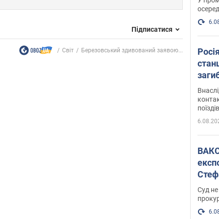
осеред
6.0
Підписатися
Росі
Світ
Березовський здивований заявою...
станц
загиб
Внасл
контак
поїзді
6.08.20
ВАКС обрав 
експ
Стеф
спра
Суд не
проку
6.0