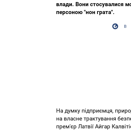
влади. Вони стосувалися м
персоною "нон грата".
В
На думку підприємця, приро
на власне трактування безп
прем'єр Латвії Айгар Калві