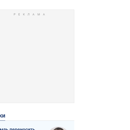
ки
мль переносить