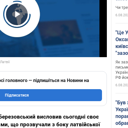
ухва
Чи тре
6.08.20
Play Video
"Це У
Окса
київс
"зазо
навіт
Як заз
знав,
письм
Україн
гено
РФ йо
сі головного — підпишіться на Новини на
6.08.20
Підписатися
"Був 
Укра
пора
Березовський висловив сьогодні своє
обра
и, що прозвучали з боку латвійської