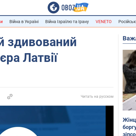
ни
Війна в Україні
Війна Ізраїлю та Ірану
VENETO
Російськ
Важ
й здивований
єра Латвії
Читать на русском
Жінці
боргу
зіпс