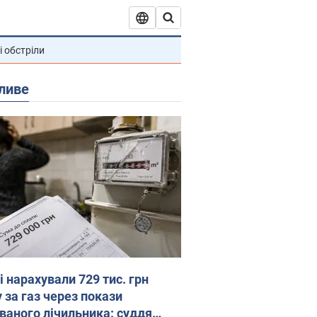
і обстріли
ливе
 нарахували 729 тис. грн
 за газ через покази
ованого лічильника: суддя