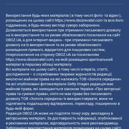
Використання будь-яких матеріалів ( в тому числі фото- та відео-),
розміщених на цьому сайті
https://www.obozrevatel.com
та всіх його
піддоменах, в будь-якому вигляді суворо заборонено.
Дозволяється використання при отриманні письмового дозволу
на їх використання та за умови обов'язкового посилання на сайт
OBOZ.UA, а для інтернет-видань - при отриманні письмового
дозволу на їх використання та за умови обов'язкового
розміщення прямого, відкритого для пошукових систем,
гіперпосилання на сторінку OBOZ.UA за посиланням
https://www.obozrevatel.com
, на якій розміщено оригінальний
матеріал в першому абзаці матеріалу.
Всі матеріали на цьому сайті, в тому числі інтерв’ю, статті,
дослідження – є службовими творами журналістів редакції,
виключні майнові права на які належать ТОВ «Золота середина».
На всі опубліковані фотоматеріали Getty Images редакція має
майнові права, які захищаються законом України «Про авторські
права та суміжні права», ніхто не має права без письмового
дозволу ТОВ «Золота середина» їх використовувати, вони не
підлягають подальшому відтворенню, перекладу, поширенню в
будь-якій формі.
Редакція OBOZ.UA може не поділяти точку зору, викладену в
авторському матеріалі. За достовірність інформації, опублікованої
в рекламних матеріалах, відповідальність несе рекламодавець.
Заборонено використання матеріалів розміщених на цьому сайті,