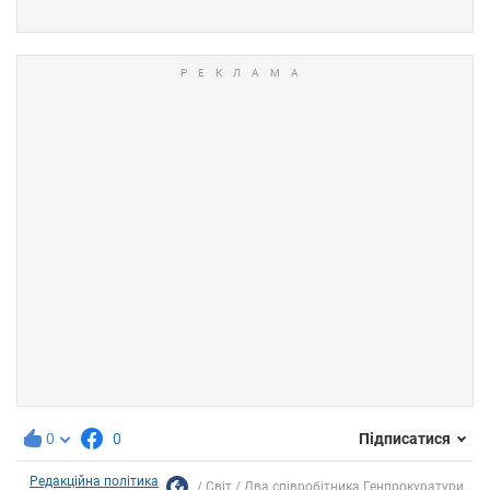
0
0
Підписатися
Редакційна політика
Світ
Два співробітника Генпрокуратури...