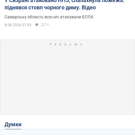
У Сизрані атаковано НПЗ, спалахнула пожежа:
піднявся стовп чорного диму. Відео
Самарську область всю ніч атакували БПЛА
2,7 т.
8.08.2026 07:03
Думки