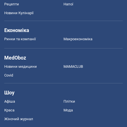
Рецепти
Напої
Новини Кулінарії
Економіка
Ринки та компанії
Макроекономіка
MedOboz
Новини медицини
MAMACLUB
Covid
Шоу
Афіша
Плітки
Краса
Мода
Жіночий журнал