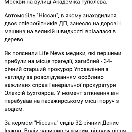
Москви на вулиці Академіка Туполєва.
Автомобіль "Ніссан", в якому знаходилися
двоє співробітників ДП, занесло на дорозі і
машина на великій швидкості врізалася в
дерево.
Як пояснили Life News медики, які першими
прибули на місце трагедії, загиблий - 34-
річний старший прокурор Управління з
нагляду за розслідуванням особливо
важливих справ Генеральної прокуратури
Олексій Бухтояров. У момент зіткнення він
перебував на пасажирському місці поруч з
водієм.
За кермом "Ніссана" сидів 32-річний Денис
Ісаков. Водій залишився живий, відразу після