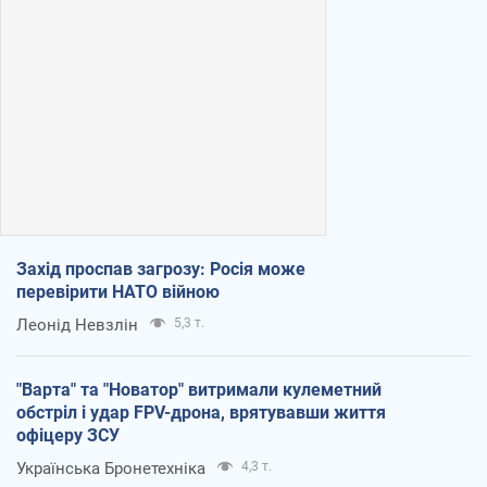
Захід проспав загрозу: Росія може
перевірити НАТО війною
Леонід Невзлін
5,3 т.
"Варта" та "Новатор" витримали кулеметний
обстріл і удар FPV-дрона, врятувавши життя
офіцеру ЗСУ
Українська Бронетехніка
4,3 т.