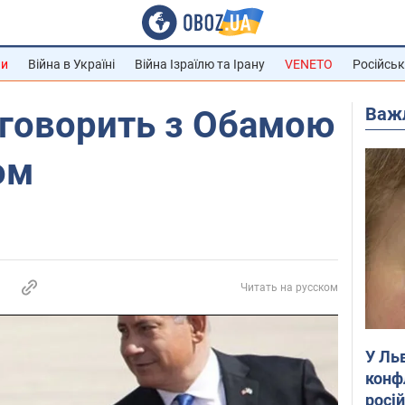
ни
Війна в Україні
Війна Ізраїлю та Ірану
VENETO
Російськ
Важ
бговорить з Обамою
ом
Читать на русском
У Ль
конф
росі