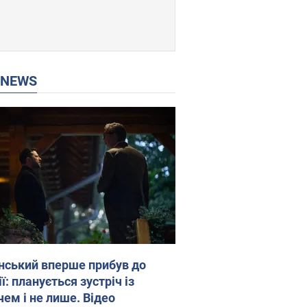
P NEWS
нський вперше прибув до
ї: планується зустріч із
чем і не лише. Відео