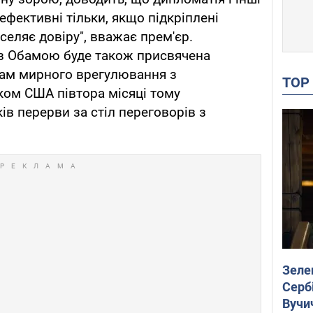
 ефективні тільки, якщо підкріплені
селяє довіру", вважає прем'єр.
ч з Обамою буде також присвячена
ивам мирного врегулювання з
TO
ском США півтора місяці тому
ів перерви за стіл переговорів з
Зеле
Сербі
Вучи