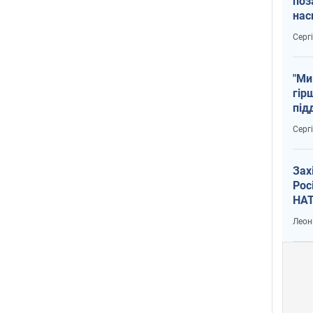
поз
нас
тем
Серг
"Ми
гір
під
рак
Серг
Зах
Рос
НАТ
Леон