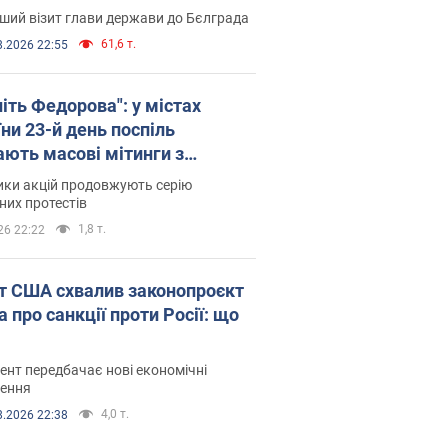
ший візит глави держави до Бєлграда
61,6 т.
8.2026 22:55
іть Федорова": у містах
ни 23-й день поспіль
ають масові мітинги з
онками. Фото і відео
ики акцій продовжують серію
их протестів
1,8 т.
26 22:22
т США схвалив законопроєкт
 про санкції проти Росії: що
нт передбачає нові економічні
ення
4,0 т.
8.2026 22:38