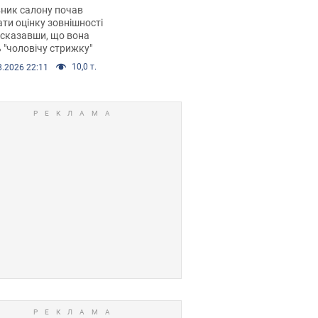
 хімієтерапії,
ник салону почав
орівся скандал.
ти оцінку зовнішності
 сказавши, що вона
 "чоловічу стрижку"
10,0 т.
8.2026 22:11