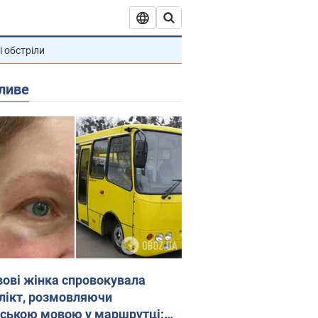
і обстріли
ливе
вові жінка спровокувала
лікт, розмовляючи
йською мовою у маршрутці: