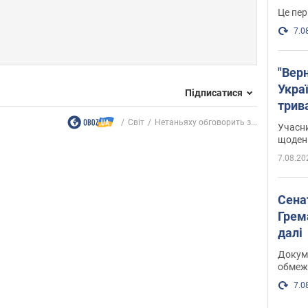
Це пер
7.0
"Верн
Украї
Підписатися
трив
карт
Світ
Нетаньяху обговорить з...
Учасн
щоденн
7.08.20
Сена
Грема
далі
Докуме
обмеж
7.0