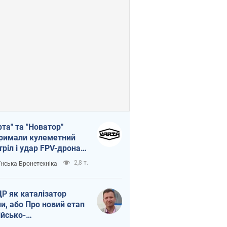
рта" та "Новатор"
римали кулеметний
тріл і удар FPV-дрона,
тувавши життя
2,8 т.
їнська Бронетехніка
церу ЗСУ
Р як каталізатор
ни, або Про новий етап
ійсько-
нічнокорейського