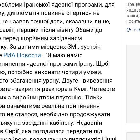
після
облеми іранської ядерної програми, для
Праців
розг
надава
ку, дипломатія повинна спертися на
жінки,
Фото
н не назвав точної дати, сказавши лише,
носить
саміт, перший після візиту Обами до
7.0
е перед щорічним засіданням
у. За даними місцевих ЗМІ, зустріч
ше
РИА Новости
. "Я маю намір
ипинення ядерної програми Ірану. Щоб
ю, потрібно виконати чотири умови.
го збагачення урану. Друге - вивезення
ретє - закриття реактора в Кумі. Четверте
них з виробництвом плутонію. Тільки
мов означатиме реальне припинення
го не сталося, необхідно продовжувати
аньяху на засіданні кабінету. Недавній
 Сирії, яка погодилася передати під
ну зброю, доводить, що дипломатія і інші