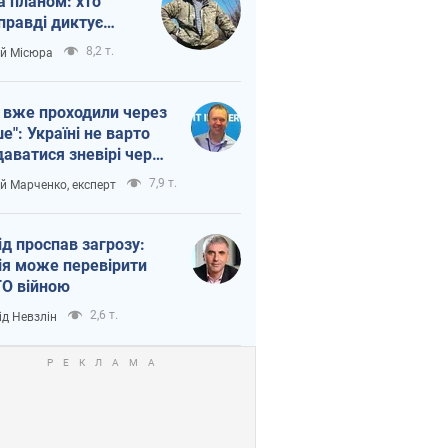
а планом: хто
правді диктує
п війни
8,2 т.
ій Місюра
 вже проходили через
ше": Україні не варто
даватися зневірі через
етний терор
7,9 т.
ій Марченко, експерт
ід проспав загрозу:
ія може перевірити
О війною
2,6 т.
ід Невзлін