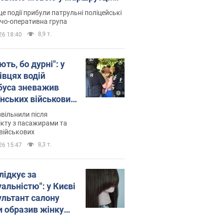
ція склала адмінпротокол.
це події прибули патрульні поліцейські
о
дчо-оперативна група
8,9 т.
26 18:40
ть, бо дурні": у
івцях водій
буса зневажив
їнських військових
латився. Відео
звільнили після
кту з пасажирами та
військових
8,3 т.
26 15:47
лідкує за
альністю": у Києві
ультант салону
и образив жінку