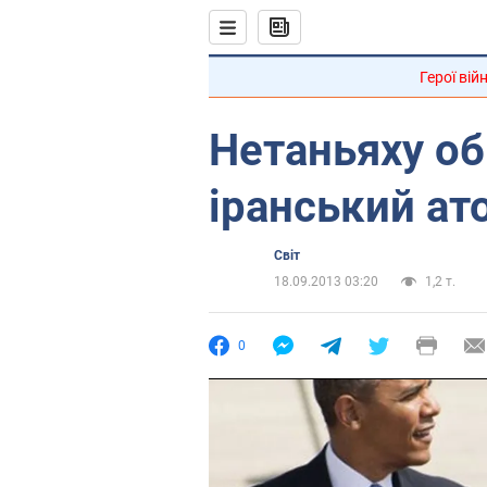
Герої вій
Нетаньяху о
іранський ат
Світ
18.09.2013 03:20
1,2 т.
0