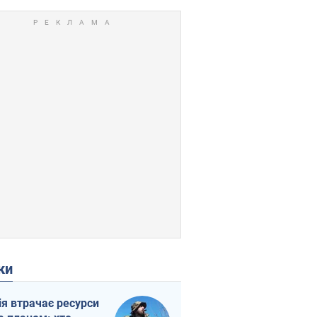
ки
ія втрачає ресурси