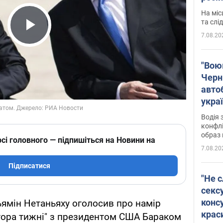
полі
На міс
Віде
та слі
7.08.20
Play Video
"Воюю
Черн
авто
укра
і поп
Водія 
конфлі
образ 
сі головного — підпишіться на Новини на
7.08.20
Підписатися
"Не с
сексу
конс
ньямін Нетаньяху оголосив про намір
крас
втора тижні" з президентом США Бараком