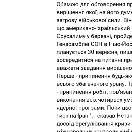
Обамою для обговорення пр
вирішення якої, на його дум
загрозу військової сили. Ві
що американо-ізраїльський 
Єрусалиму у березні, пройд
Генасамблеї ООН в Нью-Йорк
планується 30 вересня, пи
зосередитися на питанні пр
вважати завдання вирішено
Перше - припинення будь-яко
всього збагаченого урану. Т
- припинення робіт, пов'яза
виконання всіх чотирьох у
ядерної програми. Поки цьо
тиск на Іран ", - сказав Нет
досвід врегулювання кризи в
міжнародний контроль хіміч