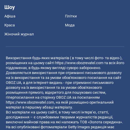
Шоу
Афіша
Плітки
Краса
Мода
Жіночий журнал
Використання будь-яких матеріалів ( в тому числі фото- та відео-),
розміщених на цьому сайті
https://www.obozrevatel.com
та всіх його
піддоменах, в будь-якому вигляді суворо заборонено.
Дозволяється використання при отриманні письмового дозволу
на їх використання та за умови обов'язкового посилання на сайт
OBOZ.UA, а для інтернет-видань - при отриманні письмового
дозволу на їх використання та за умови обов'язкового
розміщення прямого, відкритого для пошукових систем,
гіперпосилання на сторінку OBOZ.UA за посиланням
https://www.obozrevatel.com
, на якій розміщено оригінальний
матеріал в першому абзаці матеріалу.
Всі матеріали на цьому сайті, в тому числі інтерв’ю, статті,
дослідження – є службовими творами журналістів редакції,
виключні майнові права на які належать ТОВ «Золота середина».
На всі опубліковані фотоматеріали Getty Images редакція має