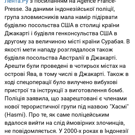
Лента.Ру
з посиланням на Agence France-
Presse. За даними індонезійської поліції,
група зловмисників мала намір підірвати
будівлю посольства США в столиці країни
Джакарті і будівля генконсульства США в
другому за величиною місті країни Сурабая. В
якості мети нападу розглядалося також
будівля посольства Австралії в Джакарті.
Арешти були проведені в чотирьох містах на
острові Ява, в тому числі в Джакарті. Також в
ході спецоперації було вилучено вибухові
пристрої та інструкції з виготовлення бомб.
Поліція заявила, що заарештовані є членами
нової терористичної групи під назвою "Хасмі"
(Hasmi). Про те, як саме поліцейським
вдалося вийти на слід ймовірних злочинців,
не повідомляється. У 2000-х роках в Індонезії