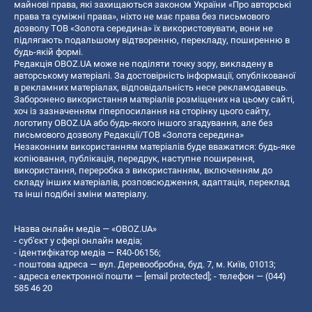
майнові права, які захищаються законом України «Про авторські
права та суміжні права», ніхто не має права без письмового
дозволу ТОВ «Золота середина» їх використовувати, вони не
підлягають подальшому відтворенню, перекладу, поширенню в
будь-якій формі.
Редакція OBOZ.UA може не поділяти точку зору, викладену в
авторському матеріалі. За достовірність інформації, опублікованої
в рекламних матеріалах, відповідальність несе рекламодавець.
Заборонено використання матеріалів розміщених на цьому сайті,
хоч із зазначенням гіперпосилання на сторінку цього сайту,
логотипу OBOZ.UA або будь-якого іншого згадування, але без
письмового дозволу Редакції/ТОВ «Золота середина»
Незаконним використанням матеріалів буде вважатися: будь-яке
копiювання, публiкацiя, передрук, наступне поширення,
використання, переробка з використанням, включенням до
складу інших матеріалів, розповсюдження, адаптація, переклад
та інші подібні зміни матеріалу.
Назва онлайн медіа — «OBOZ.UA»
- суб'єкт у сфері онлайн медіа;
- ідентифікатор медіа — R40-06156;
- поштова адреса — вул. Деревообробна, буд. 7, м. Київ, 01013;
- адреса електронної пошти —
[email protected]
; - телефон — (044)
585 46 20