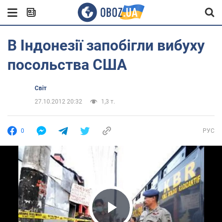
В Індонезії запобігли вибуху
посольства США
Світ
27.10.2012 20:32
1,3 т.
0
РУС