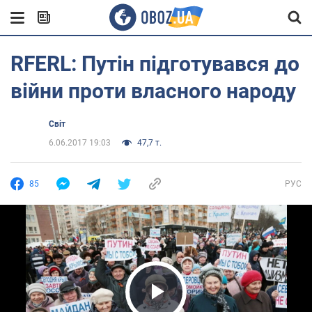
RFERL: Путін підготувався до
війни проти власного народу
Світ
6.06.2017 19:03
47,7 т.
85
РУС