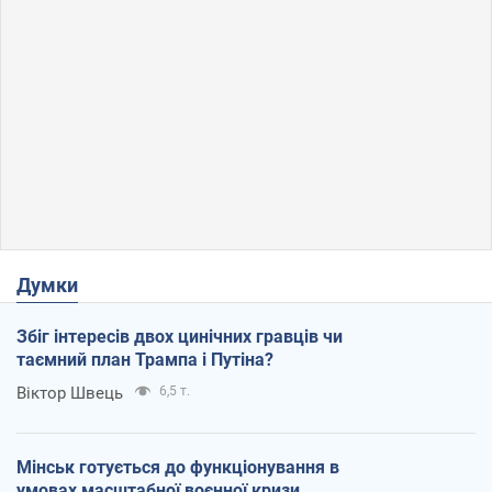
Думки
Збіг інтересів двох цинічних гравців чи
таємний план Трампа і Путіна?
Віктор Швець
6,5 т.
Мінськ готується до функціонування в
умовах масштабної воєнної кризи