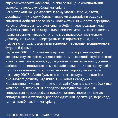
https://www.obozrevatel.com
, на якій розміщено оригінальний
матеріал в першому абзаці матеріалу.
Всі матеріали на цьому сайті, в тому числі інтерв’ю, статті,
дослідження – є службовими творами журналістів редакції,
виключні майнові права на які належать ТОВ «Золота середина».
На всі опубліковані фотоматеріали Getty Images редакція має
майнові права, які захищаються законом України «Про авторські
права та суміжні права», ніхто не має права без письмового
дозволу ТОВ «Золота середина» їх використовувати, вони не
підлягають подальшому відтворенню, перекладу, поширенню в
будь-якій формі.
Редакція OBOZ.UA може не поділяти точку зору, викладену в
авторському матеріалі. За достовірність інформації, опублікованої
в рекламних матеріалах, відповідальність несе рекламодавець.
Заборонено використання матеріалів розміщених на цьому сайті,
хоч із зазначенням гіперпосилання на сторінку цього сайту,
логотипу OBOZ.UA або будь-якого іншого згадування, але без
письмового дозволу Редакції/ТОВ «Золота середина»
Незаконним використанням матеріалів буде вважатися: будь-яке
копiювання, публiкацiя, передрук, наступне поширення,
використання, переробка з використанням, включенням до
складу інших матеріалів, розповсюдження, адаптація, переклад
та інші подібні зміни матеріалу.
Назва онлайн медіа — «OBOZ.UA»