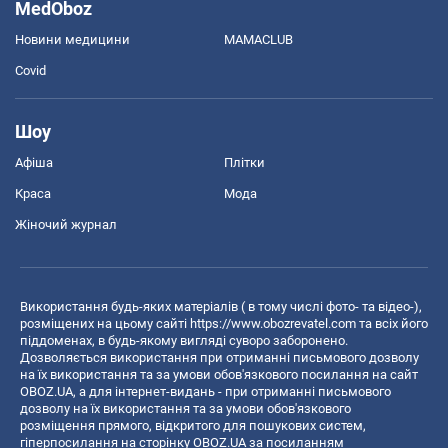
MedOboz
Новини медицини
MAMACLUB
Covid
Шоу
Афіша
Плітки
Краса
Мода
Жіночий журнал
Використання будь-яких матеріалів ( в тому числі фото- та відео-),
розміщених на цьому сайті
https://www.obozrevatel.com
та всіх його
піддоменах, в будь-якому вигляді суворо заборонено.
Дозволяється використання при отриманні письмового дозволу
на їх використання та за умови обов'язкового посилання на сайт
OBOZ.UA, а для інтернет-видань - при отриманні письмового
дозволу на їх використання та за умови обов'язкового
розміщення прямого, відкритого для пошукових систем,
гіперпосилання на сторінку OBOZ.UA за посиланням