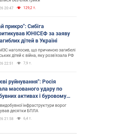
129,2 т.
26 20:47
й прикро": Сибіга
ритикував ЮНІСЕФ за заяву
агиблих дітей в Україні
МЗС наголосив, що причиною загибелі
ських дітей є війна, яку розв'язала РФ
7,9 т.
26 22:51
єві руйнування": Росія
ала масованого удару по
бувних активах і буровому
анчику "Укрнафти"
видобувної інфраструктури ворог
сував десятки БПЛА
6,4 т.
26 21:58