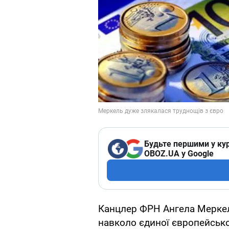
Будьте першими у кур
OBOZ.UA у Google
Канцлер ФРН Ангела Меркель
навколо єдиної європейсько