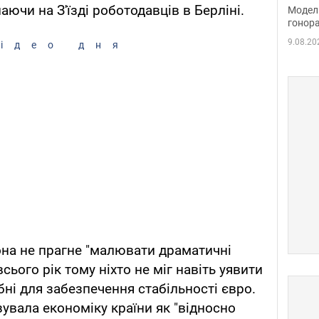
розп
аючи на З'їзді роботодавців в Берліні.
Модель
бік 
гонора
9.08.20
ідео дня
она не прагне "малювати драматичні
всього рік тому ніхто не міг навіть уявити
ібні для забезпечення стабільності євро.
увала економіку країни як "відносно