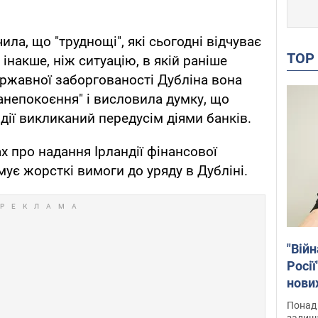
ила, що "труднощі", які сьогодні відчуває
TO
 інакше, ніж ситуацію, в якій раніше
ержавної заборгованості Дубліна вона
анепокоєння" і висловила думку, що
ії викликаний передусім діями банків.
ах про надання Ірландії фінансової
ує жорсткі вимоги до уряду в Дубліні.
"Війн
Росії
нових
звіти
Понад 
Віде
залиш