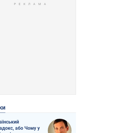
ки
аїнський
адокс, або Чому у