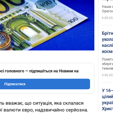
легко
Наша с
Орегон
9.08.20
Брітн
укола
насл
косм
так 
Помітн
зберіг
тижні
сі головного — підпишіться на Новини на
9.08.20
Підписатися
У 16
цілий
укра
 вважає, що ситуація, яка склалася
Хрис
ї валюти євро, надзвичайно серйозна.