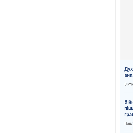
Дух
вип
Вікт
Вій
піш
гра
юту
Павл