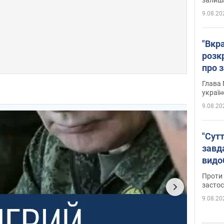
9.08.20
"Вкра
розк
про з
Глава 
україн
9.08.20
"Сутт
завд
видо
майд
Проти 
засто
9.08.20