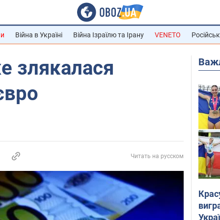
ни
Війна в Україні
Війна Ізраїлю та Ірану
VENETO
Російськ
Важ
е злякалася
євро
Читать на русском
Крас
вигр
Украї