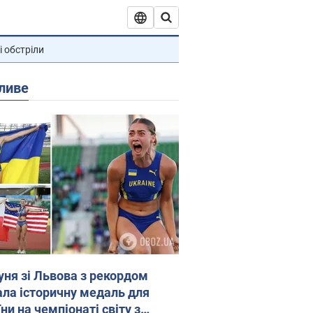
і обстріли
ливе
уня зі Львова з рекордом
ала історичну медаль для
ни на чемпіонаті світу з