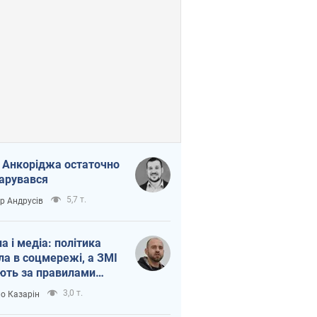
 Анкоріджа остаточно
арувався
5,7 т.
ор Андрусів
на і медіа: політика
ла в соцмережі, а ЗМІ
ють за правилами
б
3,0 т.
о Казарін