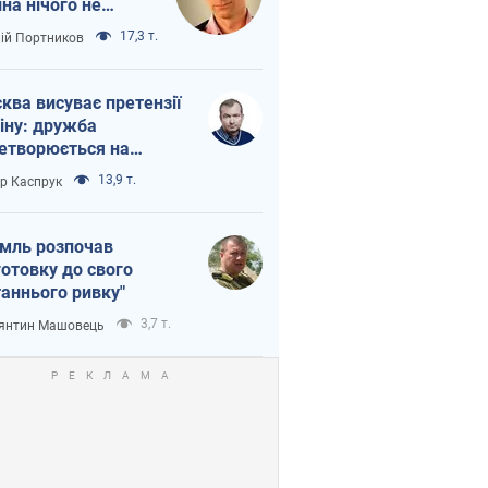
іна нічого не
шло з Україною
17,3 т.
лій Портников
ква висуває претензії
іну: дружба
етворюється на
ежність Росії від
13,9 т.
ор Каспрук
таю
мль розпочав
готовку до свого
таннього ривку"
3,7 т.
янтин Машовець