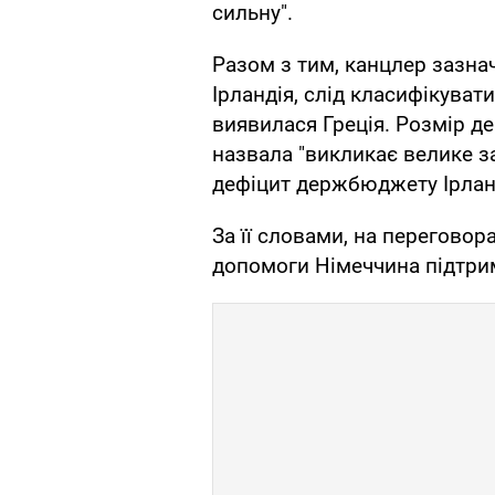
сильну".
Разом з тим, канцлер зазнач
Ірландія, слід класифікувати
виявилася Греція. Розмір д
назвала "викликає велике з
дефіцит держбюджету Ірланд
За її словами, на переговор
допомоги Німеччина підтрим