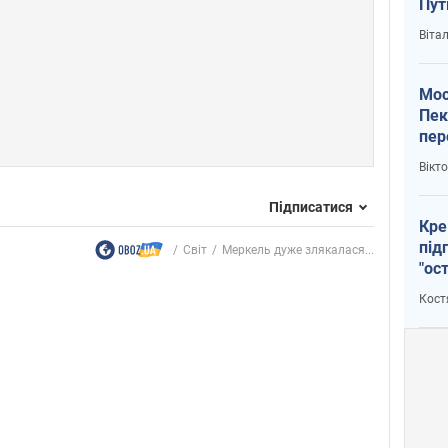
Пут
вий
Віта
Мос
Пек
пер
зал
Вікт
Ки
Підписатися
Кре
під
Світ
Меркель дуже злякалася...
"ос
Кост