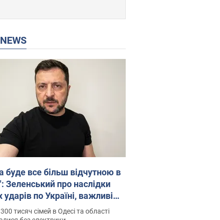
P NEWS
а буде все більш відчутною в
": Зеленський про наслідки
 ударів по Україні, важливі
 й атаки по об'єктах ворога.
300 тисяч сімей в Одесі та області
о
алися без електрики