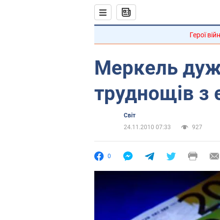
Герої вій
Меркель дуж
труднощів з 
Світ
24.11.2010 07:33
927
0