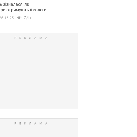
овіла про страшний
 зізналася, які
модельної кар’єри
ри отримують її колеги
7,4 т.
26 16:25